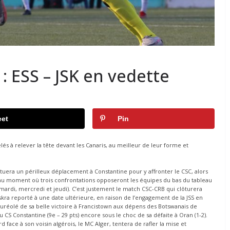
 : ESS – JSK en vedette
et
Pin
 à relever la tête devant les Canaris, au meilleur de leur forme et
tuera un périlleux déplacement à Constantine pour y affronter le CSC, alors
le, au moment où trois confrontations opposeront les équipes du bas du tableau
mardi, mercredi et jeudi). C’est justement le match CSC-CRB qui clôturera
kra reporté à une date ultérieure, en raison de l’engagement de la JSS en
auréolé de sa belle victoire à Francistown aux dépens des Botswanais de
u CS Constantine (9e – 29 pts) encore sous le choc de sa défaite à Oran (1-2).
face à son voisin algérois, le MC Alger, tentera de rafler la mise et