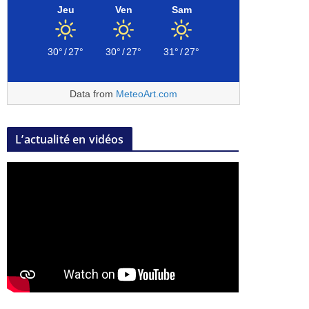
Jeu
Ven
Sam
30°
/
27°
30°
/
27°
31°
/
27°
Data from
MeteoArt.com
L’actualité en vidéos