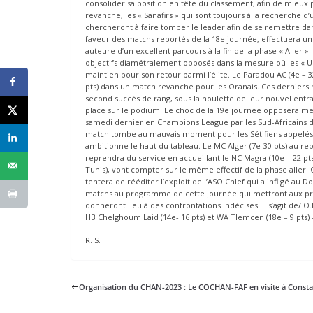
consolider sa position en tête du classement, afin de mieu
revanche, les « Sanafirs » qui sont toujours à la recherche 
chercheront à faire tomber le leader afin de se remettre dan
faveur des matchs reportés de la 18e journée, effectuera un 
auteure d’un excellent parcours à la fin de la phase « Aller 
objectifs diamétralement opposés dans la mesure où les « Usm
maintien pour son retour parmi l’élite. Le Paradou AC (4e – 3
pts) dans un match revanche pour les Oranais. Ces derniers n
second succès de rang, sous la houlette de leur nouvel entr
place sur le podium. Le choc de la 19e journée opposera mercred
samedi dernier en Champions League par les Sud-Africains d’
match tombe au mauvais moment pour les Sétifiens appelés à 
ambitionne le haut du tableau. Le MC Alger (7e-30 pts) au rep
reprendra du service en accueillant le NC Magra (10e – 22 pts)
Tunis), vont compter sur le même effectif de la phase aller.
tentera de rééditer l’exploit de l’ASO Chlef qui a infligé au D
matchs au programme de cette journée qui mettront aux pris
donneront lieu à des confrontations indécises. Il s’agit de/ O
HB Chelghoum Laid (14e- 16 pts) et WA Tlemcen (18e – 9 pts) –
R. S.
Organisation du CHAN-2023 : Le COCHAN-FAF en visite à Const