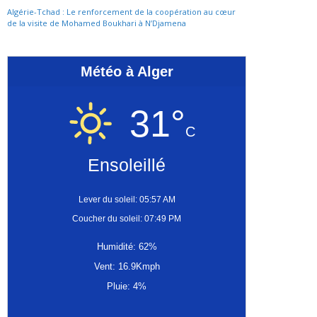
Algérie-Tchad : Le renforcement de la coopération au cœur
de la visite de Mohamed Boukhari à N’Djamena
Météo à Alger
31°
C
Ensoleillé
Lever du soleil: 05:57 AM
Coucher du soleil: 07:49 PM
Humidité: 62%
Vent: 16.9Kmph
Pluie: 4%