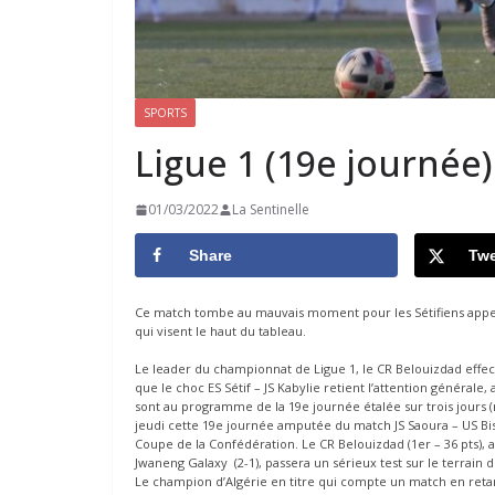
SPORTS
Ligue 1 (19e journée)
01/03/2022
La Sentinelle
Share
Twe
Ce match tombe au mauvais moment pour les Sétifiens appelés
qui visent le haut du tableau.
Le leader du championnat de Ligue 1, le CR Belouizdad effec
que le choc ES Sétif – JS Kabylie retient l’attention généra
sont au programme de la 19e journée étalée sur trois jours (
jeudi cette 19e journée amputée du match JS Saoura – US Bis
Coupe de la Confédération. Le CR Belouizdad (1er – 36 pts), 
Jwaneng Galaxy (2-1), passera un sérieux test sur le terrain d
Le champion d’Algérie en titre qui compte un match en retard 