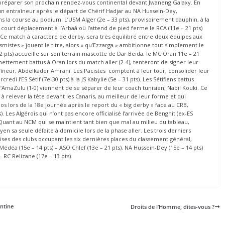
x préparer son prochain rendez-vous continental devant Jwaneng Galaxy. En
d’un entraîneur après le départ de Chérif Hadjar au NA Hussein-Dey,
s la course au podium. L’USM Alger (2e – 33 pts), provisoirement dauphin, à la
court déplacement à l’Arbaâ où l’attend de pied ferme le RCA (11e – 21 pts)
». Ce match à caractère de derby, sera très équilibré entre deux équipes aux
istes » jouent le titre, alors « qu’Ezzarga » ambitionne tout simplement le
2 pts) accueille sur son terrain mascotte de Dar Beida, le MC Oran 11e – 21
ettement battus à Oran lors du match aller (2-4), tenteront de signer leur
aîneur, Abdelkader Amrani. Les Pacistes comptent à leur tour, consolider leur
i l’ES Sétif (7e-30 pts) à la JS Kabylie (5e – 31 pts). Les Sétifiens battus
AmaZulu (1-0) viennent de se séparer de leur coach tunisien, Nabil Kouki. Ce
relever la tête devant les Canaris, au meilleur de leur forme et qui
os lors de la 18e journée après le report du « big derby » face au CRB,
. Les Algérois qui n’ont pas encore officialisé l’arrivée de Benghit (ex-ES
 Quant au NCM qui se maintient tant bien que mal au milieu du tableau,
oyen sa seule défaite à domicile lors de la phase aller. Les trois derniers
es des clubs occupant les six dernières places du classement général,
.Médéa (15e – 14 pts) – ASO Chlef (13e – 21 pts), NA Hussein-Dey (15e – 14 pts)
 RC Relizane (17e – 13 pts).
antine
Droits de l’Homme, dites-vous ?