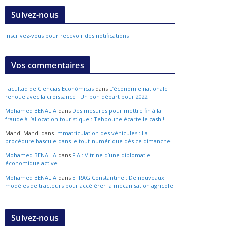
Suivez-nous
Inscrivez-vous pour recevoir des notifications
Vos commentaires
Facultad de Ciencias Económicas
dans
L’économie nationale
renoue avec la croissance : Un bon départ pour 2022
Mohamed BENALIA
dans
Des mesures pour mettre fin à la
fraude à l’allocation touristique : Tebboune écarte le cash !
Mahdi Mahdi
dans
Immatriculation des véhicules : La
procédure bascule dans le tout-numérique dès ce dimanche
Mohamed BENALIA
dans
FIA : Vitrine d’une diplomatie
économique active
Mohamed BENALIA
dans
ETRAG Constantine : De nouveaux
modèles de tracteurs pour accélérer la mécanisation agricole
Suivez-nous