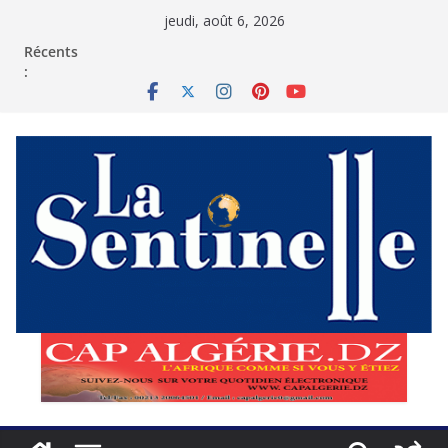
Passer
jeudi, août 6, 2026
au
contenu
Récents
: