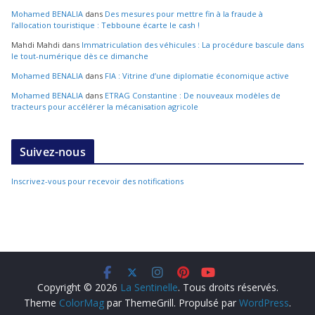
Mohamed BENALIA
dans
Des mesures pour mettre fin à la fraude à
l’allocation touristique : Tebboune écarte le cash !
Mahdi Mahdi
dans
Immatriculation des véhicules : La procédure bascule dans
le tout-numérique dès ce dimanche
Mohamed BENALIA
dans
FIA : Vitrine d’une diplomatie économique active
Mohamed BENALIA
dans
ETRAG Constantine : De nouveaux modèles de
tracteurs pour accélérer la mécanisation agricole
Suivez-nous
Inscrivez-vous pour recevoir des notifications
Copyright © 2026
La Sentinelle
. Tous droits réservés.
Theme
ColorMag
par ThemeGrill. Propulsé par
WordPress
.