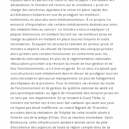
déclarations, le ministre est revenu sur la «meilleure » prise en
charge des cancéreux, appelant à la «mise en place rapide des
accélérateurs linéaires en vue de prodiguer les meilleurs
traitements, en plus des soins médicamenteux». À ce propos, il a
annoncé «l’importation «de certains médicaments destinés aux soins
des maladies liées au cancer». Le ministre a tenu à expliquer ce
paquet d’annonces, en mettant l’accent sur «la meilleure prise en
charge du patient en mettant en place tous les moyens et outils
nécessaires». Évoquant les structures relevant du secteur privé, le
ministre a déploré «la vétusté de l’ensemble des cliniques privées
alors qu’elles sont censées fonctionner en conformité avec les
standards internationaux en plus de la réglementation nationale».
«Nous allons procéder à la révision du mode de leur gestion et de
leur fonctionnement», a-t-il met en garde. En ce sens, il a ajouté que
«ces structures sont initialement dans le devoir de prodiguer tous les
soins nécessaires sans aucun manquement, en plus de l’allégement
des hôpitaux de la pression». Pour le ministre «la révision du mode
de fonctionnement et de gestion du système national de santé est
plus qu’indispensable» eu égard de l’ensemble des mesures prises en
ce sens par son département. En se rendant à Oued Tlélat, le
ministre est tombé nez à nez avec fait «saillant» qui saute aux yeux
ne l’ayant pas laissé indifférent, un retard flagrant de 10 années
accusées dans la réalisation de l’hôpital de cette localité située à
l’entrée sud de la wilaya d’Oran, d’où sa réaction immédiate. Selon
Benbouzid, cette infrastructure sanitaire devrait servir de pôle
d’excellence des urgences de toute la région compte tenu de sa