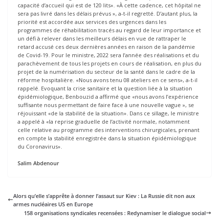
capacité d’accueil qui est de 120 lits». «À cette cadence, cet hôpital ne
sera pas livré dans les délais prévus », a-t-il regretté. D’autant plus, la
priorité est accordée aux services des urgences dans les
programmes de réhabilitation tracés au regard de leur importance et
un défi à relever dans les meilleurs délais en vue de rattraper le
retard accusé ces deux dernières années en raison de la pandémie
de Covid-19. Pour le ministre, 2022 sera l’année des réalisations et du
parachèvement de tous les projets en cours de réalisation, en plus du
projet de la numérisation du secteur de la santé dans le cadre de la
réforme hospitalière. «Nous avons tenu 08 ateliers en ce sens», a-t-il
rappelé. Evoquant la crise sanitaire et la question liée à la situation
épidémiologique, Benbouzid a affirmé que «nous avons l’expérience
suffisante nous permettant de faire face à une nouvelle vague », se
réjouissant «de la stabilité de la situation». Dans ce sillage, le ministre
a appelé à «la reprise graduelle de l’activité normale, notamment
celle relative au programme des interventions chirurgicales, prenant
en compte la stabilité enregistrée dans la situation épidémiologique
du Coronavirus».
Salim Abdenour
Alors qu’elle s’apprête à donner l’assaut sur Kiev : La Russie dit non aux
armes nucléaires US en Europe
158 organisations syndicales recensées : Redynamiser le dialogue social