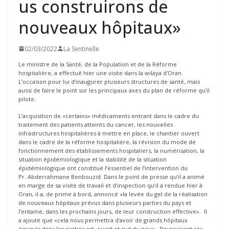
us construirons de
nouveaux hôpitaux»
02/03/2022
La Sentinelle
Le ministre de la Santé, de la Population et de la Réforme
hospitalière, a effectué hier une visite dans la wilaya d’Oran.
L’occasion pour lui d’inaugurer plusieurs structures de santé, mais
aussi de faire le point sur les principaux axes du plan de réforme qu’il
pilote.
L’acquisition de «certains» médicaments entrant dans le cadre du
traitement des patients atteints du cancer, les nouvelles
infrastructures hospitalières à mettre en place, le chantier ouvert
dans le cadre de la réforme hospitalière, la révision du mode de
fonctionnement des établissements hospitaliers, la numérisation, la
situation épidémiologique et la stabilité de la situation
épidémiologique ont constitué l’essentiel de l’intervention du
Pr. Abderrahmane Benbouzid. Dans le point de presse qu’il a animé
en marge de sa visite de travail et d’inspection qu’il a rendue hier à
Oran, il a, de prime à bord, annoncé «la levée du gel de la réalisation
de nouveaux hôpitaux prévus dans plusieurs parties du pays et
l’entame, dans les prochains jours, de leur construction effective». Il
a ajouté que «cela nous permettra d’avoir de grands hôpitaux
équipés dans les parties est, ouest et sud du pays». Poursuivant ses