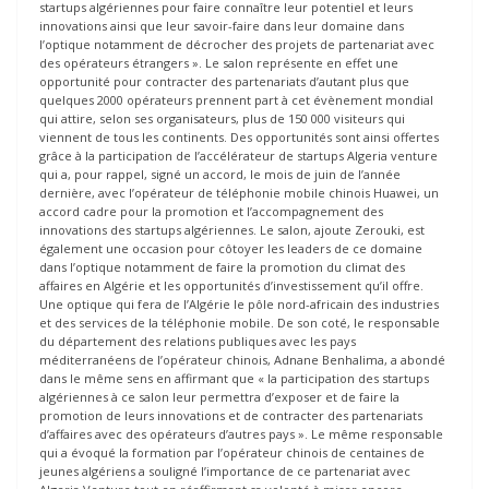
startups algériennes pour faire connaître leur potentiel et leurs
innovations ainsi que leur savoir-faire dans leur domaine dans
l’optique notamment de décrocher des projets de partenariat avec
des opérateurs étrangers ». Le salon représente en effet une
opportunité pour contracter des partenariats d’autant plus que
quelques 2000 opérateurs prennent part à cet évènement mondial
qui attire, selon ses organisateurs, plus de 150 000 visiteurs qui
viennent de tous les continents. Des opportunités sont ainsi offertes
grâce à la participation de l’accélérateur de startups Algeria venture
qui a, pour rappel, signé un accord, le mois de juin de l’année
dernière, avec l’opérateur de téléphonie mobile chinois Huawei, un
accord cadre pour la promotion et l’accompagnement des
innovations des startups algériennes. Le salon, ajoute Zerouki, est
également une occasion pour côtoyer les leaders de ce domaine
dans l’optique notamment de faire la promotion du climat des
affaires en Algérie et les opportunités d’investissement qu’il offre.
Une optique qui fera de l’Algérie le pôle nord-africain des industries
et des services de la téléphonie mobile. De son coté, le responsable
du département des relations publiques avec les pays
méditerranéens de l’opérateur chinois, Adnane Benhalima, a abondé
dans le même sens en affirmant que « la participation des startups
algériennes à ce salon leur permettra d’exposer et de faire la
promotion de leurs innovations et de contracter des partenariats
d’affaires avec des opérateurs d’autres pays ». Le même responsable
qui a évoqué la formation par l’opérateur chinois de centaines de
jeunes algériens a souligné l’importance de ce partenariat avec