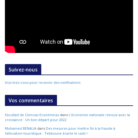
Suivez-nous
Inscrivez-vous pour recevoir des notifications
Vos commentaires
Facultad de Ciencias Económicas
dans
L’économie nationale renoue avec la
croissance : Un bon départ pour 2022
Mohamed BENALIA
dans
Des mesures pour mettre fin à la fraude à
l’allocation touristique : Tebboune écarte le cash !