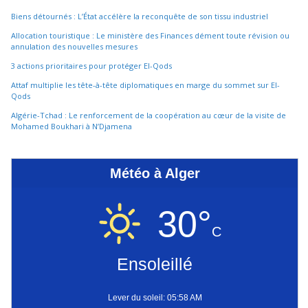
Biens détournés : L’État accélère la reconquête de son tissu industriel
Allocation touristique : Le ministère des Finances dément toute révision ou
annulation des nouvelles mesures
3 actions prioritaires pour protéger El-Qods
Attaf multiplie les tête-à-tête diplomatiques en marge du sommet sur El-
Qods
Algérie-Tchad : Le renforcement de la coopération au cœur de la visite de
Mohamed Boukhari à N’Djamena
Météo à Alger
30°
C
Ensoleillé
Lever du soleil: 05:58 AM