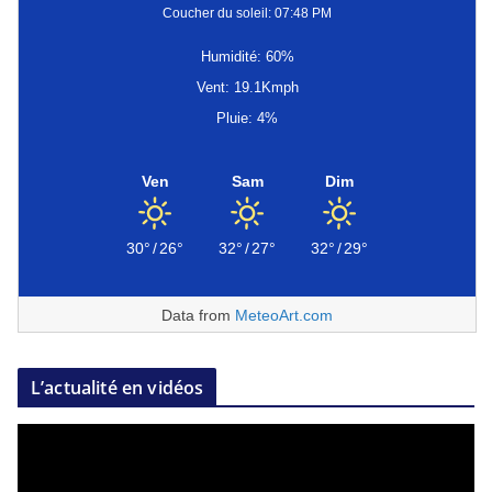
Coucher du soleil: 07:48 PM
Humidité: 60%
Vent: 19.1Kmph
Pluie: 4%
Ven
Sam
Dim
30°
/
26°
32°
/
27°
32°
/
29°
Data from
MeteoArt.com
L’actualité en vidéos