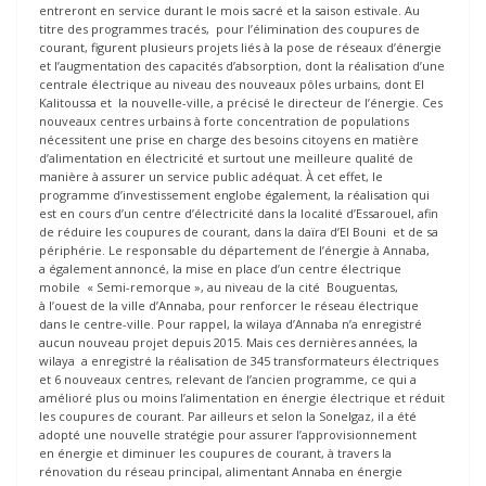
entreront en service durant le mois sacré et la saison estivale. Au
titre des programmes tracés, pour l’élimination des coupures de
courant, figurent plusieurs projets liés à la pose de réseaux d’énergie
et l’augmentation des capacités d’absorption, dont la réalisation d’une
centrale électrique au niveau des nouveaux pôles urbains, dont El
Kalitoussa et la nouvelle-ville, a précisé le directeur de l’énergie. Ces
nouveaux centres urbains à forte concentration de populations
nécessitent une prise en charge des besoins citoyens en matière
d’alimentation en électricité et surtout une meilleure qualité de
manière à assurer un service public adéquat. À cet effet, le
programme d’investissement englobe également, la réalisation qui
est en cours d’un centre d’électricité dans la localité d’Essarouel, afin
de réduire les coupures de courant, dans la daïra d’El Bouni et de sa
périphérie. Le responsable du département de l’énergie à Annaba,
a également annoncé, la mise en place d’un centre électrique
mobile « Semi-remorque », au niveau de la cité Bouguentas,
à l’ouest de la ville d’Annaba, pour renforcer le réseau électrique
dans le centre-ville. Pour rappel, la wilaya d’Annaba n’a enregistré
aucun nouveau projet depuis 2015. Mais ces dernières années, la
wilaya a enregistré la réalisation de 345 transformateurs électriques
et 6 nouveaux centres, relevant de l’ancien programme, ce qui a
amélioré plus ou moins l’alimentation en énergie électrique et réduit
les coupures de courant. Par ailleurs et selon la Sonelgaz, il a été
adopté une nouvelle stratégie pour assurer l’approvisionnement
en énergie et diminuer les coupures de courant, à travers la
rénovation du réseau principal, alimentant Annaba en énergie