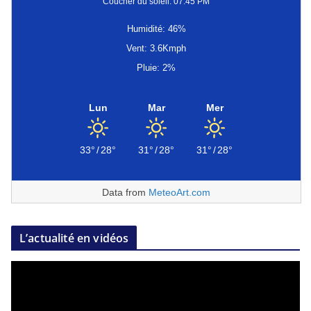
Coucher du soleil: 07:45 PM
Humidité: 46%
Vent: 3.6Kmph
Pluie: 2%
Lun
Mar
Mer
33°
/
28°
31°
/
28°
31°
/
28°
Data from
MeteoArt.com
L’actualité en vidéos