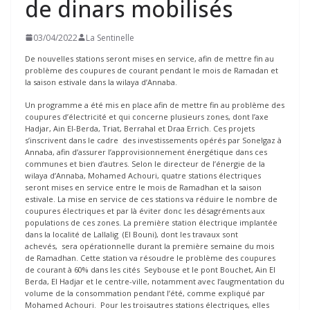
de dinars mobilisés
03/04/2022
La Sentinelle
De nouvelles stations seront mises en service, afin de mettre fin au
problème des coupures de courant pendant le mois de Ramadan et
la saison estivale dans la wilaya d’Annaba.
Un programme a été mis en place afin de mettre fin au problème des
coupures d’électricité et qui concerne plusieurs zones, dont l’axe
Hadjar, Ain El-Berda, Triat, Berrahal et Draa Errich. Ces projets
s’inscrivent dans le cadre des investissements opérés par Sonelgaz à
Annaba, afin d’assurer l’approvisionnement énergétique dans ces
communes et bien d’autres. Selon le directeur de l’énergie de la
wilaya d’Annaba, Mohamed Achouri, quatre stations électriques
seront mises en service entre le mois de Ramadhan et la saison
estivale. La mise en service de ces stations va réduire le nombre de
coupures électriques et par là éviter donc les désagréments aux
populations de ces zones. La première station électrique implantée
dans la localité de Lallalig (El Bouni), dont les travaux sont
achevés, sera opérationnelle durant la première semaine du mois
de Ramadhan. Cette station va résoudre le problème des coupures
de courant à 60% dans les cités Seybouse et le pont Bouchet, Ain El
Berda, El Hadjar et le centre-ville, notamment avec l’augmentation du
volume de la consommation pendant l’été, comme expliqué par
Mohamed Achouri. Pour les troisautres stations électriques, elles