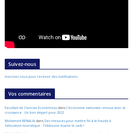
Suivez-nous
Inscrivez-vous pour recevoir des notifications
Vos commentaires
Facultad de Ciencias Económicas
dans
L’économie nationale renoue avec la
croissance : Un bon départ pour 2022
Mohamed BENALIA
dans
Des mesures pour mettre fin à la fraude à
l’allocation touristique : Tebboune écarte le cash !