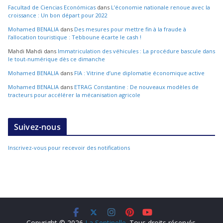
Facultad de Ciencias Económicas
dans
L’économie nationale renoue avec la
croissance : Un bon départ pour 2022
Mohamed BENALIA
dans
Des mesures pour mettre fin à la fraude à
l’allocation touristique : Tebboune écarte le cash !
Mahdi Mahdi
dans
Immatriculation des véhicules : La procédure bascule dans
le tout-numérique dès ce dimanche
Mohamed BENALIA
dans
FIA : Vitrine d’une diplomatie économique active
Mohamed BENALIA
dans
ETRAG Constantine : De nouveaux modèles de
tracteurs pour accélérer la mécanisation agricole
Suivez-nous
Inscrivez-vous pour recevoir des notifications
Copyright © 2026
La Sentinelle
. Tous droits réservés.