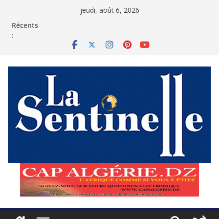
Passer
jeudi, août 6, 2026
au
contenu
Récents
: