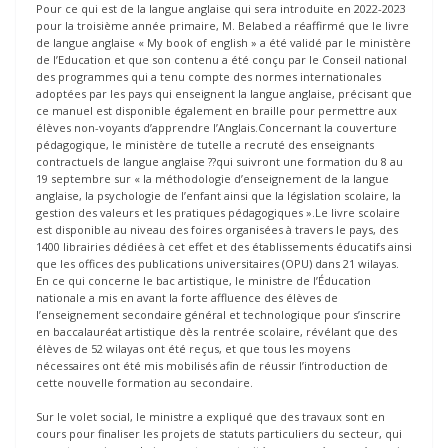
Pour ce qui est de la langue anglaise qui sera introduite en 2022-2023
pour la troisième année primaire, M. Belabed a réaffirmé que le livre
de langue anglaise « My book of english » a été validé par le ministère
de l’Education et que son contenu a été conçu par le Conseil national
des programmes qui a tenu compte des normes internationales
adoptées par les pays qui enseignent la langue anglaise, précisant que
ce manuel est disponible également en braille pour permettre aux
élèves non-voyants d’apprendre l’Anglais.Concernant la couverture
pédagogique, le ministère de tutelle a recruté des enseignants
contractuels de langue anglaise ??qui suivront une formation du 8 au
19 septembre sur « la méthodologie d’enseignement de la langue
anglaise, la psychologie de l’enfant ainsi que la législation scolaire, la
gestion des valeurs et les pratiques pédagogiques ».Le livre scolaire
est disponible au niveau des foires organisées à travers le pays, des
1400 librairies dédiées à cet effet et des établissements éducatifs ainsi
que les offices des publications universitaires (OPU) dans 21 wilayas.
En ce qui concerne le bac artistique, le ministre de l’Éducation
nationale a mis en avant la forte affluence des élèves de
l’enseignement secondaire général et technologique pour s’inscrire
en baccalauréat artistique dès la rentrée scolaire, révélant que des
élèves de 52 wilayas ont été reçus, et que tous les moyens
nécessaires ont été mis mobilisés afin de réussir l’introduction de
cette nouvelle formation au secondaire.
Sur le volet social, le ministre a expliqué que des travaux sont en
cours pour finaliser les projets de statuts particuliers du secteur, qui