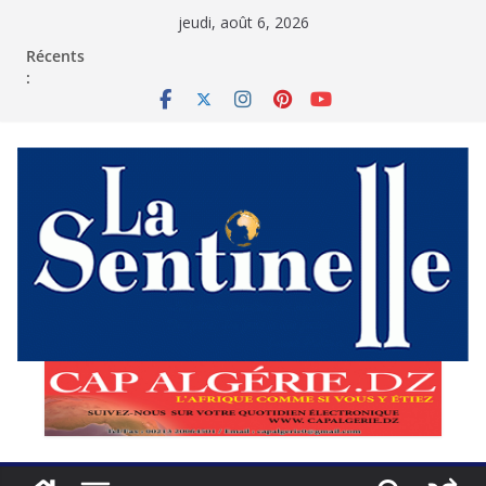
Passer
jeudi, août 6, 2026
au
contenu
Récents
: