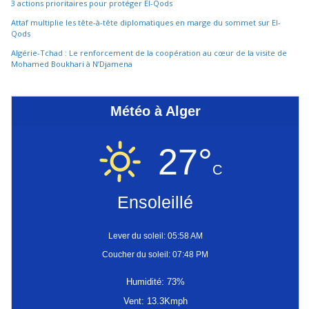
3 actions prioritaires pour protéger El-Qods
Attaf multiplie les tête-à-tête diplomatiques en marge du sommet sur El-
Qods
Algérie-Tchad : Le renforcement de la coopération au cœur de la visite de
Mohamed Boukhari à N’Djamena
Météo à Alger
27°
C
Ensoleillé
Lever du soleil: 05:58 AM
Coucher du soleil: 07:48 PM
Humidité: 73%
Vent: 13.3Kmph