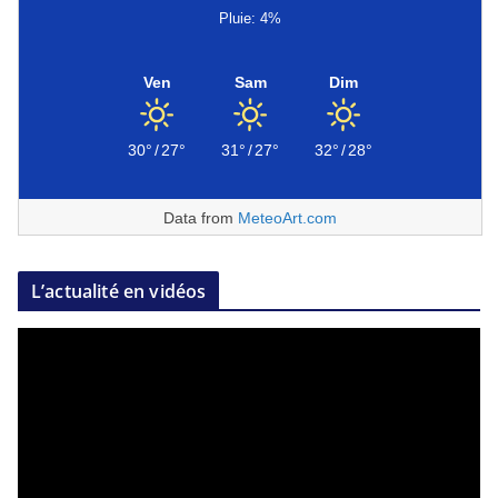
Pluie: 4%
Ven
Sam
Dim
30°
/
27°
31°
/
27°
32°
/
28°
Data from
MeteoArt.com
L’actualité en vidéos