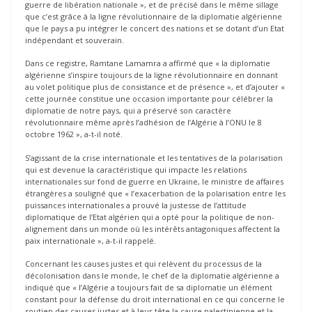
guerre de libération nationale », et de précisé dans le même sillage
que c’est grâce à la ligne révolutionnaire de la diplomatie algérienne
que le pays a pu intégrer le concert des nations et se dotant d’un Etat
indépendant et souverain.
Dans ce registre, Ramtane Lamamra a affirmé que « la diplomatie
algérienne s’inspire toujours de la ligne révolutionnaire en donnant
au volet politique plus de consistance et de présence », et d’ajouter «
cette journée constitue une occasion importante pour célébrer la
diplomatie de notre pays, qui a préservé son caractère
révolutionnaire même après l’adhésion de l’Algérie à l’ONU le 8
octobre 1962 », a-t-il noté.
S’agissant de la crise internationale et les tentatives de la polarisation
qui est devenue la caractéristique qui impacte les relations
internationales sur fond de guerre en Ukraine, le ministre de affaires
étrangères a souligné que « l’exacerbation de la polarisation entre les
puissances internationales a prouvé la justesse de l’attitude
diplomatique de l’Etat algérien qui a opté pour la politique de non-
alignement dans un monde où les intérêts antagoniques affectent la
paix internationale », a-t-il rappelé.
Concernant les causes justes et qui relèvent du processus de la
décolonisation dans le monde, le chef de la diplomatie algérienne a
indiqué que « l’Algérie a toujours fait de sa diplomatie un élément
constant pour la défense du droit international en ce qui concerne le
soutien des causes justes et à leur tête la cause palestinienne et la