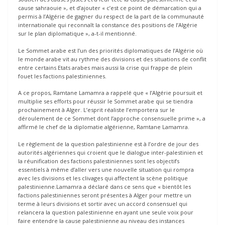
cause sahraouie », et d’ajouter « c’est ce point de démarcation qui a
permis à l’Algérie de gagner du respect de la part de la communauté
internationale qui reconnaît la constance des positions de l’Algérie
sur le plan diplomatique », a-t-il mentionné.
Le Sommet arabe est l’un des priorités diplomatiques de l’Algérie où
le monde arabe vit au rythme des divisions et des situations de conflit
entre certains Etats arabes mais aussi la crise qui frappe de plein
fouet les factions palestiniennes.
A ce propos, Ramtane Lamamra a rappelé que « l’Algérie poursuit et
multiplie ses efforts pour réussir le Sommet arabe qui se tiendra
prochainement à Alger. L’esprit réaliste l’emportera sur le
déroulement de ce Sommet dont l’approche consensuelle prime », a
affirmé le chef de la diplomatie algérienne, Ramtane Lamamra.
Le règlement de la question palestinienne est à l’ordre de jour des
autorités algériennes qui croient que le dialogue inter-palestinien et
la réunification des factions palestiniennes sont les objectifs
essentiels à même d’aller vers une nouvelle situation qui rompra
avec les divisions et les clivages qui affectent la scène politique
palestinienne.Lamamra a déclaré dans ce sens que « bientôt les
factions palestiniennes seront présentes à Alger pour mettre un
terme à leurs divisions et sortir avec un accord consensuel qui
relancera la question palestinienne en ayant une seule voix pour
faire entendre la cause palestinienne au niveau des instances