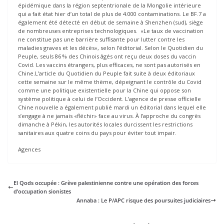
épidémique dans la région septentrionale de la Mongolie intérieure
qui a fait état hier d’un total de plus de 4.000 contaminations. Le BF.7 a
également été détecté en début de semaine à Shenzhen (sud), siège
de nombreuses entreprises technologiques. «Le taux de vaccination
ne constitue pas une barrière suffisante pour lutter contre les
maladies graves et les décès», selon l’éditorial. Selon le Quotidien du
Peuple, seuls 86 % des Chinois âgés ont reçu deux doses du vaccin
Covid. Les vaccins étrangers, plus efficaces, ne sont pas autorisés en
Chine.L’article du Quotidien du Peuple fait suite à deux éditoriaux
cette semaine sur le même thème, dépeignant le contrôle du Covid
comme une politique existentielle pour la Chine qui oppose son
système politique à celui de l’Occident. L’agence de presse officielle
Chine nouvelle a également publié mardi un éditorial dans lequel elle
s’engage à ne jamais «fléchir» face au virus. À l’approche du congrès
dimanche à Pékin, les autorités locales durcissent les restrictions
sanitaires aux quatre coins du pays pour éviter tout impair.
Agences
El Qods occupée : Grève palestinienne contre une opération des forces
d’occupation sionistes
Annaba : Le P/APC risque des poursuites judiciaires