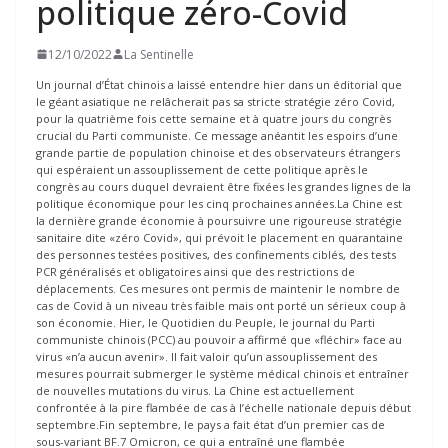
politique zéro-Covid
12/10/2022
La Sentinelle
Un journal d’État chinois a laissé entendre hier dans un éditorial que
le géant asiatique ne relâcherait pas sa stricte stratégie zéro Covid,
pour la quatrième fois cette semaine et à quatre jours du congrès
crucial du Parti communiste. Ce message anéantit les espoirs d’une
grande partie de population chinoise et des observateurs étrangers
qui espéraient un assouplissement de cette politique après le
congrès au cours duquel devraient être fixées les grandes lignes de la
politique économique pour les cinq prochaines années.La Chine est
la dernière grande économie à poursuivre une rigoureuse stratégie
sanitaire dite «zéro Covid», qui prévoit le placement en quarantaine
des personnes testées positives, des confinements ciblés, des tests
PCR généralisés et obligatoires ainsi que des restrictions de
déplacements. Ces mesures ont permis de maintenir le nombre de
cas de Covid à un niveau très faible mais ont porté un sérieux coup à
son économie. Hier, le Quotidien du Peuple, le journal du Parti
communiste chinois (PCC) au pouvoir a affirmé que «fléchir» face au
virus «n’a aucun avenir». Il fait valoir qu’un assouplissement des
mesures pourrait submerger le système médical chinois et entraîner
de nouvelles mutations du virus. La Chine est actuellement
confrontée à la pire flambée de cas à l’échelle nationale depuis début
septembre.Fin septembre, le pays a fait état d’un premier cas de
sous-variant BF.7 Omicron, ce qui a entraîné une flambée