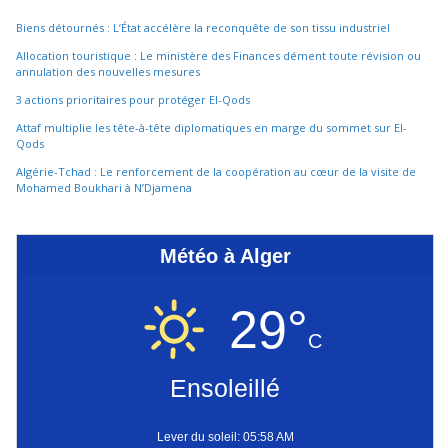
Biens détournés : L’État accélère la reconquête de son tissu industriel
Allocation touristique : Le ministère des Finances dément toute révision ou
annulation des nouvelles mesures
3 actions prioritaires pour protéger El-Qods
Attaf multiplie les tête-à-tête diplomatiques en marge du sommet sur El-
Qods
Algérie-Tchad : Le renforcement de la coopération au cœur de la visite de
Mohamed Boukhari à N’Djamena
Météo à Alger
29°
C
Ensoleillé
Lever du soleil: 05:58 AM