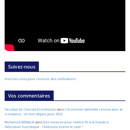
Suivez-nous
Inscrivez-vous pour recevoir des notifications
Vos commentaires
Facultad de Ciencias Económicas
dans
L’économie nationale renoue avec la
croissance : Un bon départ pour 2022
Mohamed BENALIA
dans
Des mesures pour mettre fin à la fraude à
l’allocation touristique : Tebboune écarte le cash !