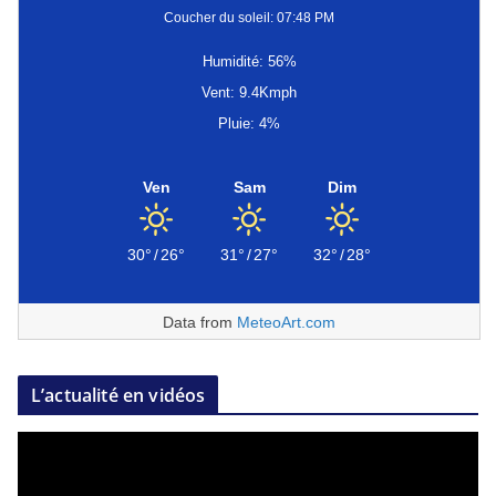
Coucher du soleil: 07:48 PM
Humidité: 56%
Vent: 9.4Kmph
Pluie: 4%
Ven
Sam
Dim
30°
/
26°
31°
/
27°
32°
/
28°
Data from
MeteoArt.com
L’actualité en vidéos