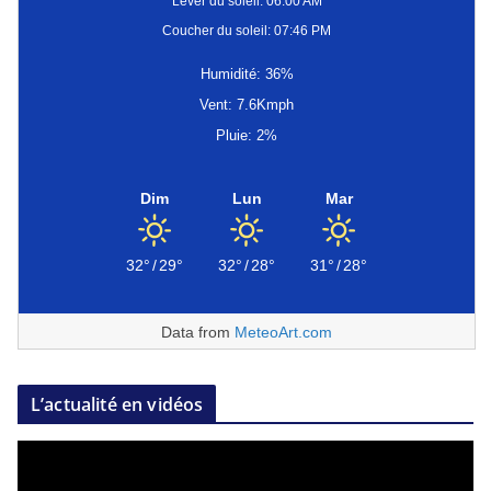
Lever du soleil: 06:00 AM
Coucher du soleil: 07:46 PM
Humidité: 36%
Vent: 7.6Kmph
Pluie: 2%
Dim
Lun
Mar
32°
/
29°
32°
/
28°
31°
/
28°
Data from
MeteoArt.com
L’actualité en vidéos