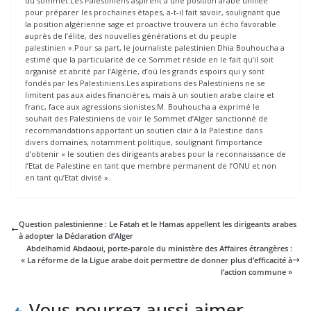
du sommet.Les Palestiniens aspirent à une position arabe unifiée
pour préparer les prochaines étapes, a-t-il fait savoir, soulignant que
la position algérienne sage et proactive trouvera un écho favorable
auprès de l’élite, des nouvelles générations et du peuple
palestinien ».Pour sa part, le journaliste palestinien Dhia Bouhoucha a
estimé que la particularité de ce Sommet réside en le fait qu’il soit
organisé et abrité par l’Algérie, d’où les grands espoirs qui y sont
fondés par les Palestiniens.Les aspirations des Palestiniens ne se
limitent pas aux aides financières, mais à un soutien arabe claire et
franc, face aux agressions sionistes.M. Bouhoucha a exprimé le
souhait des Palestiniens de voir le Sommet d’Alger sanctionné de
recommandations apportant un soutien clair à la Palestine dans
divers domaines, notamment politique, soulignant l’importance
d’obtenir « le soutien des dirigeants arabes pour la reconnaissance de
l’Etat de Palestine en tant que membre permanent de l’ONU et non
en tant qu’Etat divisé ».
Question palestinienne : Le Fatah et le Hamas appellent les dirigeants arabes
à adopter la Déclaration d’Alger
Abdelhamid Abdaoui, porte-parole du ministère des Affaires étrangères :
« La réforme de la Ligue arabe doit permettre de donner plus d’efficacité à
l’action commune »
Vous pourrez aussi aimer