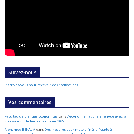
Suivez-nous
Inscrivez-vous pour recevoir des notifications
Vos commentaires
Facultad de Ciencias Económicas
dans
L’économie nationale renoue avec la
croissance : Un bon départ pour 2022
Mohamed BENALIA
dans
Des mesures pour mettre fin à la fraude à