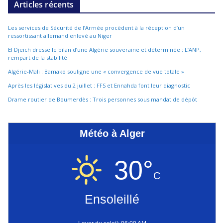
Articles récents
Les services de Sécurité de l’Armée procèdent à la réception d’un
ressortissant allemand enlevé au Niger
El Djeïch dresse le bilan d’une Algérie souveraine et déterminée : L’ANP,
rempart de la stabilité
Algérie-Mali : Bamako souligne une « convergence de vue totale »
Après les législatives du 2 juillet : FFS et Ennahda font leur diagnostic
Drame routier de Boumerdès : Trois personnes sous mandat de dépôt
Météo à Alger
30°
C
Ensoleillé