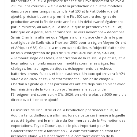
intervention, que « la première tranche de l’investissement s’élève à
200 millions d’euros ». « On a acté la production de quatre modèles
dans un premier temps incluant la Fiat 500 et la Fiat Doblo », a-t-il
ajouté, précisant que « la première Fiat 500 sortira des lignes de
production avant la fin de cette année ». Un délai avancé également
par le ministre, Ali Aoun, qui a indiqué que le premier véhicule Fiat,
fabriqué en Algérie, sera commercialisé vers novembre – décembre.
Samir Cherfan a affirmé que l’Algérie a une « place clé » dans le plan
stratégique de Stellantis, à l’horizon 2030 pour la région Moyen-Orient
et Afrique (MEA). Celui-ci a mis en avant d’ailleurs l’objectif d’atteindre
un taux d’intégration de plus de 30% d’ici 2026 incluant, a-t-il dit,
« l’emboutissage des tôles, la fabrication de la caisse, la peinture, et la
localisation de nombreuses commodités comme les sièges, les
câblages, les habillages plastiques, échappements, parechocs,
batteries, pneus, fluides, et bien d’autres ». Un taux qui arrivera à 40%
au-delà de 2026, et ce, « conformément au cahier de charge ».
Cherfan a signalé que des partenariats ont été déjà mis en place avec
les ministères de la Formation professionnelle et celui de
l’Enseignement supérieur. « D’ici 2026, on créera plus de 2000 emplois
directs », a-t-il encore ajouté.
Le ministre de l’Industrie et de la Production pharmaceutique, Ali
Aoun, a tenu, d’ailleurs, à affirmer, lors de cette cérémonie à laquelle
a assisté également le ministre du Commerce et de la Promotion des
exportations, Tayeb Zitouni, que « le plus important pour le
Gouvernement est la fabrication », la commercialisation étant une
première étape. « Le lancement de la commercialisation de la