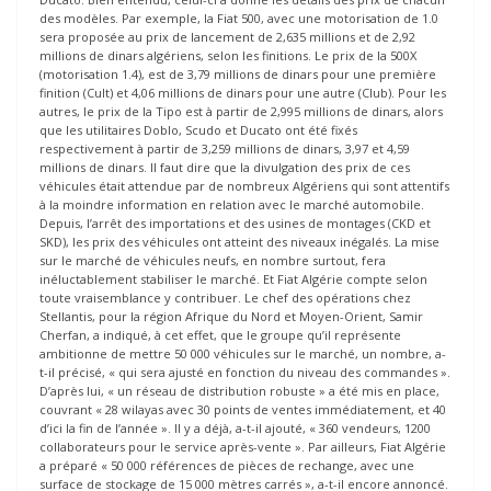
des modèles. Par exemple, la Fiat 500, avec une motorisation de 1.0
sera proposée au prix de lancement de 2,635 millions et de 2,92
millions de dinars algériens, selon les finitions. Le prix de la 500X
(motorisation 1.4), est de 3,79 millions de dinars pour une première
finition (Cult) et 4,06 millions de dinars pour une autre (Club). Pour les
autres, le prix de la Tipo est à partir de 2,995 millions de dinars, alors
que les utilitaires Doblo, Scudo et Ducato ont été fixés
respectivement à partir de 3,259 millions de dinars, 3,97 et 4,59
millions de dinars. Il faut dire que la divulgation des prix de ces
véhicules était attendue par de nombreux Algériens qui sont attentifs
à la moindre information en relation avec le marché automobile.
Depuis, l’arrêt des importations et des usines de montages (CKD et
SKD), les prix des véhicules ont atteint des niveaux inégalés. La mise
sur le marché de véhicules neufs, en nombre surtout, fera
inéluctablement stabiliser le marché. Et Fiat Algérie compte selon
toute vraisemblance y contribuer. Le chef des opérations chez
Stellantis, pour la région Afrique du Nord et Moyen-Orient, Samir
Cherfan, a indiqué, à cet effet, que le groupe qu’il représente
ambitionne de mettre 50 000 véhicules sur le marché, un nombre, a-
t-il précisé, « qui sera ajusté en fonction du niveau des commandes ».
D’après lui, « un réseau de distribution robuste » a été mis en place,
couvrant « 28 wilayas avec 30 points de ventes immédiatement, et 40
d’ici la fin de l’année ». Il y a déjà, a-t-il ajouté, « 360 vendeurs, 1200
collaborateurs pour le service après-vente ». Par ailleurs, Fiat Algérie
a préparé « 50 000 références de pièces de rechange, avec une
surface de stockage de 15 000 mètres carrés », a-t-il encore annoncé.