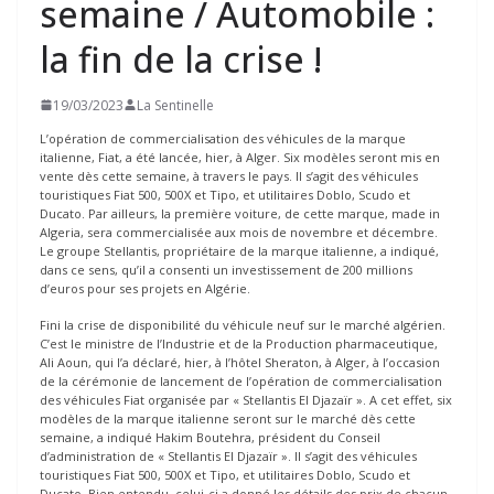
semaine / Automobile :
la fin de la crise !
19/03/2023
La Sentinelle
L’opération de commercialisation des véhicules de la marque
italienne, Fiat, a été lancée, hier, à Alger. Six modèles seront mis en
vente dès cette semaine, à travers le pays. Il s’agit des véhicules
touristiques Fiat 500, 500X et Tipo, et utilitaires Doblo, Scudo et
Ducato. Par ailleurs, la première voiture, de cette marque, made in
Algeria, sera commercialisée aux mois de novembre et décembre.
Le groupe Stellantis, propriétaire de la marque italienne, a indiqué,
dans ce sens, qu’il a consenti un investissement de 200 millions
d’euros pour ses projets en Algérie.
Fini la crise de disponibilité du véhicule neuf sur le marché algérien.
C’est le ministre de l’Industrie et de la Production pharmaceutique,
Ali Aoun, qui l’a déclaré, hier, à l’hôtel Sheraton, à Alger, à l’occasion
de la cérémonie de lancement de l’opération de commercialisation
des véhicules Fiat organisée par « Stellantis El Djazaïr ». A cet effet, six
modèles de la marque italienne seront sur le marché dès cette
semaine, a indiqué Hakim Boutehra, président du Conseil
d’administration de « Stellantis El Djazaïr ». Il s’agit des véhicules
touristiques Fiat 500, 500X et Tipo, et utilitaires Doblo, Scudo et
Ducato. Bien entendu, celui-ci a donné les détails des prix de chacun