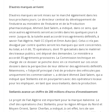
D’autres marques arrivent
D’autres marques seront mises sur le marché également dans les
tous prochains jours. Le directeur central du développement de
l’industrie au ministère de l’Industrie et de la Production
pharmaceutique, Ahmed Zaid Salem, a indiqué, dans ce sens, que
onze autres agréments seront accordés dans les quelques jours à
venir. Jusque-là, la tutelle avait accordé trois agréments définitifs, à
savoir Fiat Algérie, Halil CC (Opel) et Emin Auto (Jac). Celui-ci n’a pas
divulgué par contre quelles seront les marques qui sont concernées.
Au total, a-t-il dit, 73 opérateurs, dont 19 spécialisés dans le matériel
des travaux publics, ont déposé des demandes. Le ministère a
accordé 35 agréments provisoires. La Commission technique en
charge de ce dossier se penche donc en ce moment sur ces onze
dossiers dans la perspective de leur délivrer des agréments définitifs.
Néanmoins, « l’objectif principal c’est de produire des véhicules pas
uniquement les commercialiser », a déclaré Ahmed Zaid Salem, qui a
indiqué que Stellantis est en pourparlers avec des opérateurs locaux
pour les impliquer, en tant que sous-traitants, dans la production.
Stellantis avance un chiffre de 200 millions d’euros d’investissement
Le projet de Fiat Algérie est important pour la marque italienne. Le
chef des opérations chez Stellantis, pour la région Afrique du Nord et
Moyen-Orient, Samir Cherfan, a indiqué, à cet effet, lors de son