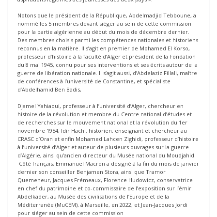
Notons que le président de la République, Abdelmadjid Tebboune, a
nommé les 5 membres devant siéger au sein de cette commission
pour la partie algérienne au début du mois de décembre dernier.
Des membres choisis parmi les compétences nationales et historiens
reconnus en la matière. Il s’agit en premier de Mohamed El Korso,
professeur d’histoire à la faculté d’Alger et président de la Fondation
du 8 mai 1945, connu pour ses interventions et ses écrits autour de la
guerre de libération nationale. Il s’agit aussi, d’Abdelaziz Fillali, maître
de conférences à l’université de Constantine, et spécialiste
d’Abdelhamid Ben Badis,
Djamel Yahiaoui, professeur à l’université d’Alger, chercheur en
histoire de la révolution et membre du Centre national d’études et
de recherches sur le mouvement national et la révolution du 1er
novembre 1954, Idir Hachi, historien, enseignant et chercheur au
CRASC d’Oran et enfin Mohamed Lahcen Zighidi, professeur d’histoire
à l’université d’Alger et auteur de plusieurs ouvrages sur la guerre
d’Algérie, ainsi qu’ancien directeur du Musée national du Moudjahid.
Côté français, Emmanuel Macron a désigné à la fin du mois de janvier
dernier son conseiller Benjamen Stora, ainsi que Tramor
Quemeneur, Jacques Frémeaux, Florence Hudowicz, conservatrice
en chef du patrimoine et co-commissaire de l’exposition sur l’émir
Abdelkader, au Musée des civilisations de l’Europe et de la
Méditerranée (MuCEM), à Marseille, en 2022, et Jean-Jacques Jordi
pour siéger au sein de cette commission