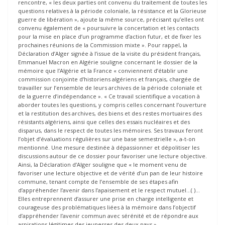
rencontre, « les deux parties ont convenu du traitement de toutes les
questions relatives à la période coloniale, la résistance et la Glorieuse
guerre de libération », ajoute la même source, précisant qu’elles ont
convenu également de « poursuivre la concertation et les contacts
pour la mise en place d’un programme d’action futur, et de fixer les
prochaines réunions de la Commission mixte ». Pour rappel, la
Déclaration d’Alger signée à l’issue de la visite du président français,
Emmanuel Macron en Algérie souligne concernant le dossier de la
mémoire que l’Algérie et la France « conviennent d’établir une
commission conjointe d’historiens algériens et français, chargée de
travailler sur l’ensemble de leurs archives de la période coloniale et
de la guerre d’indépendance ». « Ce travail scientifique a vocation à
aborder toutes les questions, y compris celles concernant l’ouverture
et la restitution des archives, des biens et des restes mortuaires des
résistants algériens, ainsi que celles des essais nucléaires et des
disparus, dans le respect de toutes les mémoires. Ses travaux feront
l’objet d’évaluations régulières sur une base semestrielle », a-t-on
mentionné. Une mesure destinée à dépassionner et dépolitiser les
discussions autour de ce dossier pour favoriser une lecture objective.
Ainsi, la Déclaration d’Alger souligne que « le moment venu de
favoriser une lecture objective et de vérité d’un pan de leur histoire
commune, tenant compte de l’ensemble de ses étapes afin
d’appréhender l’avenir dans l’apaisement et le respect mutuel…( )…
Elles entreprennent d’assurer une prise en charge intelligente et
courageuse des problématiques liées à la mémoire dans l’objectif
d’appréhender l’avenir commun avec sérénité et de répondre aux
aspirations légitimes des jeunesses des deux pays ».