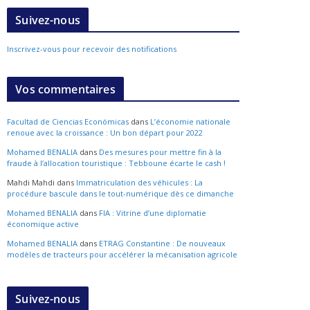
Suivez-nous
Inscrivez-vous pour recevoir des notifications
Vos commentaires
Facultad de Ciencias Económicas
dans
L’économie nationale
renoue avec la croissance : Un bon départ pour 2022
Mohamed BENALIA
dans
Des mesures pour mettre fin à la
fraude à l’allocation touristique : Tebboune écarte le cash !
Mahdi Mahdi
dans
Immatriculation des véhicules : La
procédure bascule dans le tout-numérique dès ce dimanche
Mohamed BENALIA
dans
FIA : Vitrine d’une diplomatie
économique active
Mohamed BENALIA
dans
ETRAG Constantine : De nouveaux
modèles de tracteurs pour accélérer la mécanisation agricole
Suivez-nous