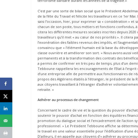
terrorisme barbare durant les années de la tragédie.»
C’est par une sorte de bilan social que le Président Abdelma
de la fête du Travail et félicite les travailleurs en ce 1er Ma
saisi l’occasion, hier, pour exprimer sa « considération » et 
chacun de son poste, tous métiers et fonctions confondus, à l’
citera les différentes mesures sociales inscrites depuis 2020 
travailleurs qu’il met « au cœur de nos priorités ». Il citer
l’exonération des faibles revenus des impôts, et l’augmentati
convaincu que « l’élément humain est la base du développem
classe ouvrière et améliorer son sort. « Nous avons aussi vei
permanents et à la transformation des contrats des bénéficiai
a permis de confirmer en très peu de temps, plus d’un demi-mi
Tebboune rappellera les encouragements de l’Etat à l’esprit d’
d’une entreprise afin de permettre aux fonctionnaires de réal
propos des Algériens établis à l’étranger, le président de 
aux citoyens travaillant à l’étranger d’adhérer volontairement
retraite. »
Adhérer au processus de changement
Concernant le cadre de vie et la question du pouvoir d’acha
soutenir le pouvoir d’achat en fonction des équilibres financi
promotion du dialogue social et l’encadrement de l’action syn
professionnel. » Le Président Tebboune affiche sa déterminatio
le travail en une valeur essentielle pour l’édification d’un
D’ailleurs, il en appelle aux citoyens d’« adhérer au process