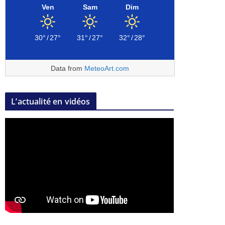
Ven
Sam
Dim
30°
/
27°
31°
/
27°
32°
/
28°
Data from
MeteoArt.com
L’actualité en vidéos