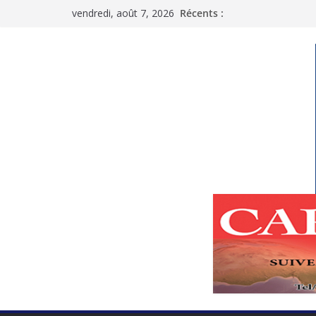
Passer
vendredi, août 7, 2026
Récents :
au
contenu