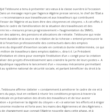
djid Tebboune a tenu à présenter ses vœux à la classe ouvrière à l’occasion
i. Dans un message repris par l’agence Algérie presse service, le chef de l’Etat a
sa « reconnaissance aux travailleuses et aux travailleurs qui contribuent
essor de l’Algérie et au bien-être des citoyennes et citoyens. » A cet effet, il
dans le cadre de l’amélioration de la situation des travailleuses et des
a parmi les « mesures prises progressivement » l’augmentation du SNMG,
on des salaires, des pensions et allocations de retraite. Tebboune qui reste
ent durable et la source de création de la richesse » entend promouvoir la
llé à l’insertion professionnelle des contractuels dans des emplois
res du dispositif d’insertion sociale en contrats à durée indéterminée, ce qui
llion de travailleurs dans emplois stables », dira-t-il. Le Président
initiative et citera pour exemple l’institution d’un « congé pour la création
iser des projets d’investissement sans craindre la perte de leurs postes ». A
la République rappellera le lancement d’un « nouveau mécanisme permettant
 au système national de sécurité sociale, et partant bénéficier du droit à la
t, Tebboune affirme s’atteler « constamment à améliorer le cadre de vie et à
ers du pays, tout en veillant à réunir les conditions propices à travers la
dicale en préservation des droits des travailleurs et de leur avenir
n « à préserver la dignité du citoyen » et « à valoriser les efforts et à ériger
e économie moderne et forte avec les mains des Algériennes et des Algériens ».
us de changement que connait l’Algérie nouvelle dans cette phase, et à