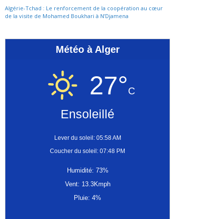
Algérie-Tchad : Le renforcement de la coopération au cœur
de la visite de Mohamed Boukhari à N’Djamena
Météo à Alger
27°
C
Ensoleillé
Lever du soleil: 05:58 AM
Coucher du soleil: 07:48 PM
Humidité: 73%
Vent: 13.3Kmph
Pluie: 4%