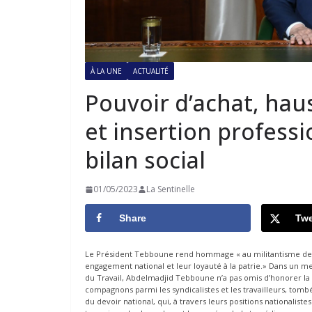
À LA UNE
ACTUALITÉ
Pouvoir d’achat, haus
et insertion professi
bilan social
01/05/2023
La Sentinelle
Share
Twe
Le Président Tebboune rend hommage « au militantisme des tr
engagement national et leur loyauté à la patrie.» Dans un mes
du Travail, Abdelmadjid Tebboune n’a pas omis d’honorer la
compagnons parmi les syndicalistes et les travailleurs, tomb
du devoir national, qui, à travers leurs positions nationalist