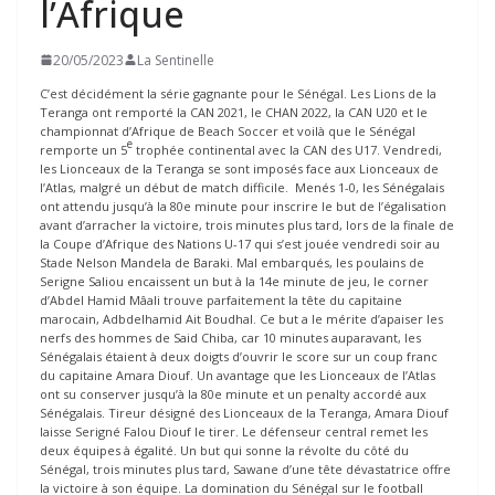
l’Afrique
20/05/2023
La Sentinelle
C’est décidément la série gagnante pour le Sénégal. Les Lions de la
Teranga ont remporté la CAN 2021, le CHAN 2022, la CAN U20 et le
championnat d’Afrique de Beach Soccer et voilà que le Sénégal
e
remporte un 5
trophée continental avec la CAN des U17. Vendredi,
les Lionceaux de la Teranga se sont imposés face aux Lionceaux de
l’Atlas, malgré un début de match difficile. Menés 1-0, les Sénégalais
ont attendu jusqu’à la 80e minute pour inscrire le but de l’égalisation
avant d’arracher la victoire, trois minutes plus tard, lors de la finale de
la Coupe d’Afrique des Nations U-17 qui s’est jouée vendredi soir au
Stade Nelson Mandela de Baraki. Mal embarqués, les poulains de
Serigne Saliou encaissent un but à la 14e minute de jeu, le corner
d’Abdel Hamid Mâali trouve parfaitement la tête du capitaine
marocain, Adbdelhamid Ait Boudhal. Ce but a le mérite d’apaiser les
nerfs des hommes de Said Chiba, car 10 minutes auparavant, les
Sénégalais étaient à deux doigts d’ouvrir le score sur un coup franc
du capitaine Amara Diouf. Un avantage que les Lionceaux de l’Atlas
ont su conserver jusqu’à la 80e minute et un penalty accordé aux
Sénégalais. Tireur désigné des Lionceaux de la Teranga, Amara Diouf
laisse Serigné Falou Diouf le tirer. Le défenseur central remet les
deux équipes à égalité. Un but qui sonne la révolte du côté du
Sénégal, trois minutes plus tard, Sawane d’une tête dévastatrice offre
la victoire à son équipe. La domination du Sénégal sur le football