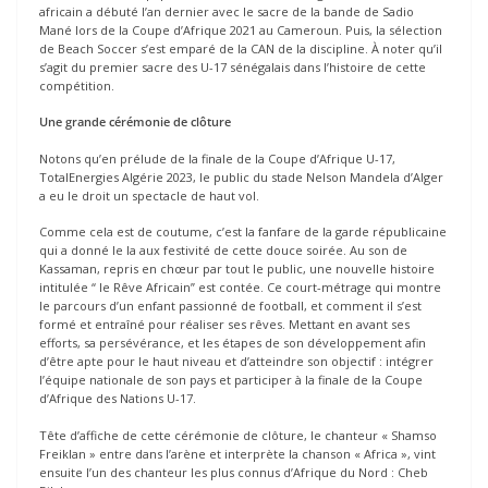
africain a débuté l’an dernier avec le sacre de la bande de Sadio
Mané lors de la Coupe d’Afrique 2021 au Cameroun. Puis, la sélection
de Beach Soccer s’est emparé de la CAN de la discipline. À noter qu’il
s’agit du premier sacre des U-17 sénégalais dans l’histoire de cette
compétition.
Une grande cérémonie de clôture
Notons qu’en prélude de la finale de la Coupe d’Afrique U-17,
TotalEnergies Algérie 2023, le public du stade Nelson Mandela d’Alger
a eu le droit un spectacle de haut vol.
Comme cela est de coutume, c’est la fanfare de la garde républicaine
qui a donné le la aux festivité de cette douce soirée. Au son de
Kassaman, repris en chœur par tout le public, une nouvelle histoire
intitulée “ le Rêve Africain” est contée. Ce court-métrage qui montre
le parcours d’un enfant passionné de football, et comment il s’est
formé et entraîné pour réaliser ses rêves. Mettant en avant ses
efforts, sa persévérance, et les étapes de son développement afin
d’être apte pour le haut niveau et d’atteindre son objectif : intégrer
l’équipe nationale de son pays et participer à la finale de la Coupe
d’Afrique des Nations U-17.
Tête d’affiche de cette cérémonie de clôture, le chanteur « Shamso
Freiklan » entre dans l’arène et interprète la chanson « Africa », vint
ensuite l’un des chanteur les plus connus d’Afrique du Nord : Cheb