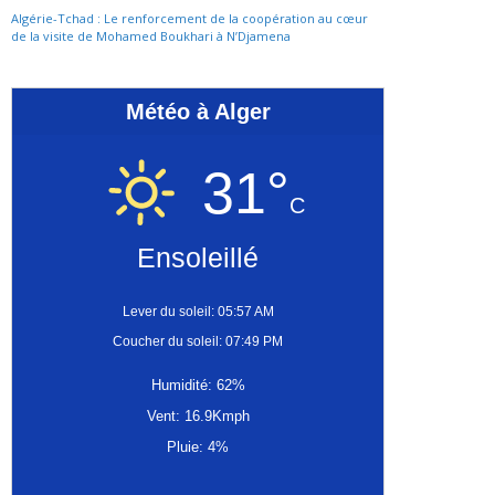
Algérie-Tchad : Le renforcement de la coopération au cœur
de la visite de Mohamed Boukhari à N’Djamena
Météo à Alger
31°
C
Ensoleillé
Lever du soleil: 05:57 AM
Coucher du soleil: 07:49 PM
Humidité: 62%
Vent: 16.9Kmph
Pluie: 4%