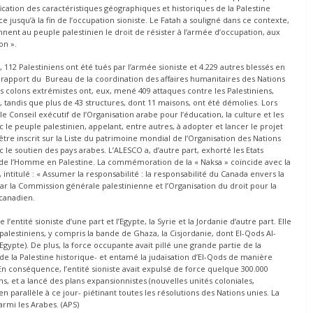
ication des caractéristiques géographiques et historiques de la Palestine
ce jusqu’à la fin de l’occupation sioniste. Le Fatah a souligné dans ce contexte,
onnent au peuple palestinien le droit de résister à l’armée d’occupation, aux
on ».
 112 Palestiniens ont été tués par l’armée sioniste et 4.229 autres blessés en
rapport du Bureau de la coordination des affaires humanitaires des Nations
Les colons extrémistes ont, eux, mené 409 attaques contre les Palestiniens,
, tandis que plus de 43 structures, dont 11 maisons, ont été démolies. Lors
le Conseil exécutif de l’Organisation arabe pour l’éducation, la culture et les
c le peuple palestinien, appelant, entre autres, à adopter et lancer le projet
tre inscrit sur la Liste du patrimoine mondial de l’Organisation des Nations
c le soutien des pays arabes. L’ALESCO a, d’autre part, exhorté les Etats
e l’Homme en Palestine. La commémoration de la « Naksa » coïncide avec la
ntitulé : « Assumer la responsabilité : la responsabilité du Canada envers la
 par la Commission générale palestinienne et l’Organisation du droit pour la
canadien.
l’entité sioniste d’une part et l’Egypte, la Syrie et la Jordanie d’autre part. Elle
 palestiniens, y compris la bande de Ghaza, la Cisjordanie, dont El-Qods Al-
(Egypte). De plus, la force occupante avait pillé une grande partie de la
e la Palestine historique- et entamé la judaïsation d’El-Qods de manière
En conséquence, l’entité sioniste avait expulsé de force quelque 300.000
ns, et a lancé des plans expansionnistes (nouvelles unités coloniales,
en parallèle à ce jour- piétinant toutes les résolutions des Nations unies. La
armi les Arabes. (APS)