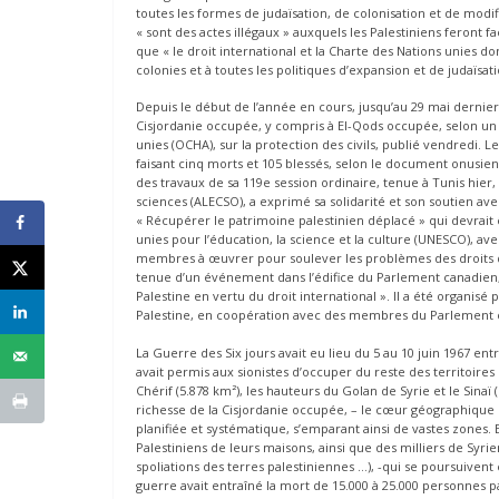
toutes les formes de judaïsation, de colonisation et de modif
« sont des actes illégaux » auxquels les Palestiniens feront fa
que « le droit international et la Charte des Nations unies d
colonies et à toutes les politiques d’expansion et de judaïsati
Depuis le début de l’année en cours, jusqu’au 29 mai dernier,
Cisjordanie occupée, y compris à El-Qods occupée, selon un 
unies (OCHA), sur la protection des civils, publié vendredi. 
faisant cinq morts et 105 blessés, selon le document onusien
des travaux de sa 119e session ordinaire, tenue à Tunis hier, 
sciences (ALECSO), a exprimé sa solidarité et son soutien ave
« Récupérer le patrimoine palestinien déplacé » qui devrait ê
unies pour l’éducation, la science et la culture (UNESCO), ave
membres à œuvrer pour soulever les problèmes des droits d
tenue d’un événement dans l’édifice du Parlement canadien, i
Palestine en vertu du droit international ». Il a été organisé
Palestine, en coopération avec des membres du Parlement 
La Guerre des Six jours avait eu lieu du 5 au 10 juin 1967 entre 
avait permis aux sionistes d’occuper du reste des territoires
Chérif (5.878 km²), les hauteurs du Golan de Syrie et le Sinaï 
richesse de la Cisjordanie occupée, – le cœur géographique d
planifiée et systématique, s’emparant ainsi de vastes zones. 
Palestiniens de leurs maisons, ainsi que des milliers de Syrie
spoliations des terres palestiniennes …), -qui se poursuivent 
guerre avait entraîné la mort de 15.000 à 25.000 personnes p