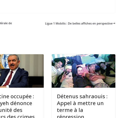
dérale de
Ligue 1 Mobilis : De belles affiches en perspective
tine occupée :
Détenus sahraouis :
yyeh dénonce
Appel à mettre un
unité des
terme à la
rs des crimes
répression