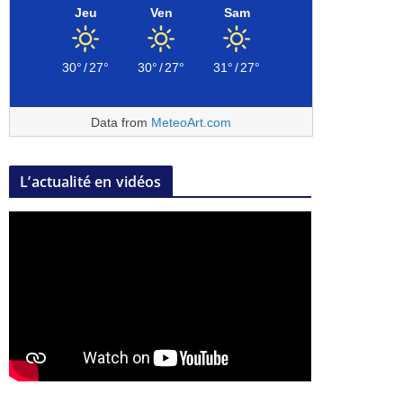
Jeu
Ven
Sam
30°
/
27°
30°
/
27°
31°
/
27°
Data from
MeteoArt.com
L’actualité en vidéos