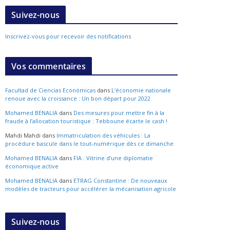
Suivez-nous
Inscrivez-vous pour recevoir des notifications
Vos commentaires
Facultad de Ciencias Económicas
dans
L’économie nationale
renoue avec la croissance : Un bon départ pour 2022
Mohamed BENALIA
dans
Des mesures pour mettre fin à la
fraude à l’allocation touristique : Tebboune écarte le cash !
Mahdi Mahdi
dans
Immatriculation des véhicules : La
procédure bascule dans le tout-numérique dès ce dimanche
Mohamed BENALIA
dans
FIA : Vitrine d’une diplomatie
économique active
Mohamed BENALIA
dans
ETRAG Constantine : De nouveaux
modèles de tracteurs pour accélérer la mécanisation agricole
Suivez-nous