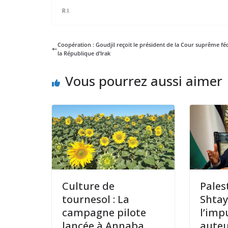
R.I.
Coopération : Goudjil reçoit le président de la Cour suprême fé
la République d’Irak
Vous pourrez aussi aimer
Culture de
Pales
tournesol : La
Shta
campagne pilote
l’imp
lancée à Annaba
auteu