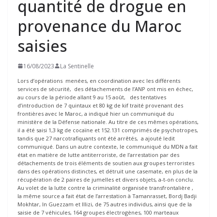
quantité de drogue en
provenance du Maroc
saisies
16/08/2023
La Sentinelle
Lors d’opérations menées, en coordination avec les différents
services de sécurité, des détachements de l’ANP ont mis en échec,
au cours de la période allant 9 au 15 août, des tentatives
d’introduction de 7 quintaux et 80 kg de kif traité provenant des
frontières avec le Maroc, a indiqué hier un communiqué du
ministère de la Défense nationale. Au titre de ces mêmes opérations,
il a été saisi 1,3 kg de cocaïne et 152.131 comprimés de psychotropes,
tandis que 27 narcotrafiquants ont été arrêtés, a ajouté ledit
communiqué. Dans un autre contexte, le communiqué du MDN a fait
état en matière de lutte antiterroriste, de l’arrestation par des
détachements de trois éléments de soutien aux groupes terroristes
dans des opérations distinctes, et détruit une casemate, en plus de la
récupération de 2 paires de jumelles et divers objets, a-t-on conclu.
Au volet de la lutte contre la criminalité organisée transfrontalière ,
la même source a fait état de l’arrestation à Tamanrasset, Bordj Badji
Mokhtar, In Guezzam et Illizi, de 75 autres individus, ainsi que de la
saisie de 7 véhicules, 164 groupes électrogènes, 100 marteaux