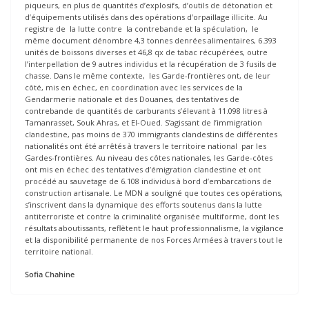
piqueurs, en plus de quantités d’explosifs, d’outils de détonation et
d’équipements utilisés dans des opérations d’orpaillage illicite. Au
registre de la lutte contre la contrebande et la spéculation, le
même document dénombre 4,3 tonnes denrées alimentaires, 6.393
unités de boissons diverses et 46,8 qx de tabac récupérées, outre
l’interpellation de 9 autres individus et la récupération de 3 fusils de
chasse. Dans le même contexte, les Garde-frontières ont, de leur
côté, mis en échec, en coordination avec les services de la
Gendarmerie nationale et des Douanes, des tentatives de
contrebande de quantités de carburants s’élevant à 11.098 litres à
Tamanrasset, Souk Ahras, et El-Oued. S’agissant de l’immigration
clandestine, pas moins de 370 immigrants clandestins de différentes
nationalités ont été arrêtés à travers le territoire national par les
Gardes-frontières. Au niveau des côtes nationales, les Garde-côtes
ont mis en échec des tentatives d’émigration clandestine et ont
procédé au sauvetage de 6.108 individus à bord d’embarcations de
construction artisanale. Le MDN a souligné que toutes ces opérations,
s’inscrivent dans la dynamique des efforts soutenus dans la lutte
antiterroriste et contre la criminalité organisée multiforme, dont les
résultats aboutissants, reflètent le haut professionnalisme, la vigilance
et la disponibilité permanente de nos Forces Armées à travers tout le
territoire national.
Sofia Chahine