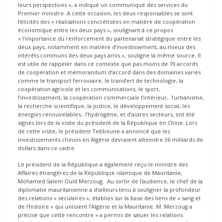
leurs perspectives », a indiqué un communiqué des services du
Premier ministre. A cette occasion, les deux responsables se sont
félicités des « réalisations concrétisées en matière de coopération
économique entre les deux pays », soulignant à ce propos
« l’importance du renforcement du partenariat stratégique entre les
deux pays, notamment en matière d’investissement, au mieux des
intérêts communs des deux pays amis », souligne la même source. Il
est utile de rappeler dans ce contexte que pas moins de 19 accords
de coopération et mémorandum d’accord dans des domaines variés
comme le transport ferroviaire, le transfert de technologie, la
coopération agricole et les communications, le sport,
l’investissement, la coopération commerciale l’intérieur, l’urbanisme,
la recherche scientifique, la justice, le développement social, les
énergies renouvelables, l’hydrogène, et d’autres secteurs, ont été
signés lors de la visite du président de la République en Chine. Lors
de cette visite, le président Tebboune a annoncé que les
investissements chinois en Algérie devraient atteindre 36 milliards de
dollars dans ce cadre.
Le président de la République a également reçu le ministre des
Affaires étrangères de la République islamique de Mauritanie,
Mohamed Salem Ould Merzoug. Au sortir de l’audience, le chef de la
diplomatie mauritanienne a d’ailleurs tenu à souligner la profondeur
des relations « séculaires », établies sur la base des liens de « sang et
de l’histoire » qui unissent l’Algérie et la Mauritanie. M. Merzoug a
précisé que cette rencontre « a permis de saluer les relations