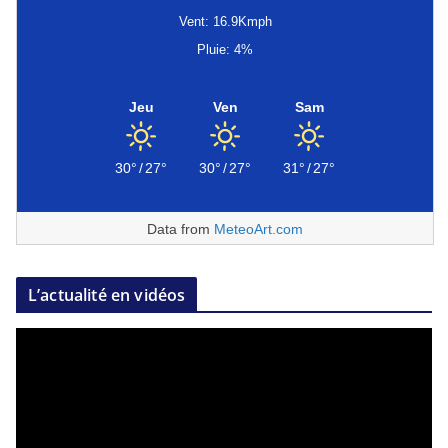
Vent: 16.9Kmph
Pluie: 4%
Jeu
Ven
Sam
30°
/
27°
30°
/
27°
31°
/
27°
Data from
MeteoArt.com
L’actualité en vidéos