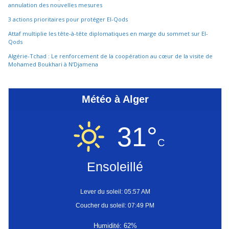
annulation des nouvelles mesures
3 actions prioritaires pour protéger El-Qods
Attaf multiplie les tête-à-tête diplomatiques en marge du sommet sur El-
Qods
Algérie-Tchad : Le renforcement de la coopération au cœur de la visite de
Mohamed Boukhari à N’Djamena
Météo à Alger
31°
C
Ensoleillé
Lever du soleil: 05:57 AM
Coucher du soleil: 07:49 PM
Humidité: 62%