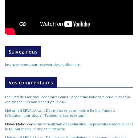
Suivez-nous
Inscrivez-vous pour recevoir des notifications
Vos commentaires
Facultad de Ciencias Económicas
dans
L’économie nationale renoue avec la
croissance : Un bon départ pour 2022
Mohamed BENALIA
dans
Des mesures pour mettre fin à la fraude à
l’allocation touristique : Tebboune écarte le cash !
Mahdi Mahdi
dans
Immatriculation des véhicules : La procédure bascule dans
le tout-numérique dès ce dimanche
Mohamed BENALIA
dans
FIA : Vitrine d’une diplomatie économique active