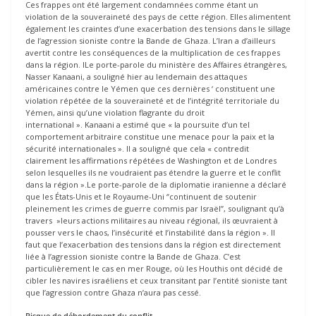
Ces frappes ont été largement condamnées comme étant un
violation de la souveraineté des pays de cette région. Elles alimentent
également les craintes d’une exacerbation des tensions dans le sillage
de l’agression sioniste contre la Bande de Ghaza. L’Iran a d’ailleurs
avertit contre les conséquences de la multiplication de ces frappes
dans la région. lLe porte-parole du ministère des Affaires étrangères,
Nasser Kanaani, a souligné hier au lendemain des attaques
américaines contre le Yémen que ces dernières ‘ constituent une
violation répétée de la souveraineté et de l’intégrité territoriale du
Yémen, ainsi qu’une violation flagrante du droit
international ». Kanaani a estimé que « la poursuite d’un tel
comportement arbitraire constitue une menace pour la paix et la
sécurité internationales ». Il a souligné que cela « contredit
clairement les affirmations répétées de Washington et de Londres
selon lesquelles ils ne voudraient pas étendre la guerre et le conflit
dans la région ».Le porte-parole de la diplomatie iranienne a déclaré
que les États-Unis et le Royaume-Uni ‘’continuent de soutenir
pleinement les crimes de guerre commis par Israël’’, soulignant qu’à
travers »leurs actions militaires au niveau régional, ils œuvraient à
pousser vers le chaos, l’insécurité et l’instabilité dans la région ». Il
faut que l’exacerbation des tensions dans la région est directement
liée à l’agression sioniste contre la Bande de Ghaza. C’est
particulièrement le cas en mer Rouge, où les Houthis ont décidé de
cibler les navires israéliens et ceux transitant par l’entité sioniste tant
que l’agression contre Ghaza n’aura pas cessé.
Risque de débordement du conflit