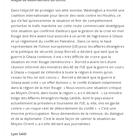
Dans l’objectif de protéger son allié sioniste, Washington a monté une
coalition internationale pour lancer des raids contre les Houthis, ce
qui n’a fait qu’envenimer la situation et finir de complètement
perturber le trafic maritime sur cette route commerciale stratégique.
Une situation qui confirme d’ailleurs que la gestion de la crise en mer
Rouge doit être avant tout associée à un arrêt de l’agression à Ghaza
et un règlement du conflit en Palestine. Dans ce sens, le haut
représentant de l’Union européenne (UE) pour les affaires étrangères
et la politique de sécurité, Josep Borrell, a déclaré que tant que la
guerre à Ghaza continue, il est « très difficile de croire que la
situation en mer Rouge s’améliorera ». Borrell a averti lors d’une
réunion informel des ministres des AE de l’UE que la guerre en cours
à Ghaza « risquait de s’étendre à toute la région à moins qu’un
cessez-le-feu ne soit conclu ». Borrell a déclaré que la guerre à
Ghaza avait créé « un effet domino », le conflit éclatant notamment
dans la région de la mer Rouge. « Nous vivons une situation critique
au Moyen-Orient, dans toute la région », a-t-il déclaré. » La ministre
belge des Affaires étrangères Hadja Lahbib, dont le pays assure
actuellement la présidence tournante de l’UE, a, elle, mis en garde
contre « un risque réel de débordement du conflit ». « C’est une
énorme préoccupation. Nous demandons de la retenue, du dialogue
et de la diplomatie. C’est la seule façon de calmer la situation au
Moyen-Orient », a-t-elle déclaré aux journalistes.
Lyes Saïdi