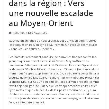
dans la région : Vers
une nouvelle escalade
au Moyen-Orient
05/02/2024
La Sentinelle
Washington annonce de nouvelles frappes au Moyen-Orient, après
les attaques en Irak, en Syrie et au Yémen. On évoque des mesures
« connues » et d’autres « inédites ».
Les Etats-Unis entendent conduire de nouvelles frappes contre les
groupes qu’ils accusent d’être liés à l’Iranau Moyen-Orient, au
lendemain d’attaques qui ont ciblé 85 sites en Irak et en Syrie et des
raids contre 36 cibles liées aux Houthis au Yémen. « Nous entendons
mener des frappes supplémentaires (…) », a déclaré le conseiller à la
sécurité nationale Jake Sullivan dans l’émission « Meet the Press » sur
la chaîne NBC. Sur CBS un peu plus tôt, Jake Sullivan a répété, comme
l’avait déjà souligné Joe Biden, que les frappes menées en Irak et en
Syrie n’étaient que « le début » de la riposte américaine. « Il y aura
d’autres mesures, certaines connues, d’autres peut-être inédites », a-
t-il dit. « Je ne décrirais pas cela comme une campagne militaire sans
fin », a-t-il toutefois nuancé.