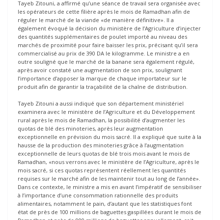
Tayeb Zitouni, a affirmé qu’une séance de travail sera organisée avec
les opérateurs de cette filière après le mois de Ramadhan afin de
réguler le marché de la viande «de manière définitive». Il a
également évoqué la décision du ministère de l’Agriculture d’injecter
des quantités supplémentaires de poulet importé au niveau des
marchés de proximité pour faire baisser les prix, précisant qu’il sera
commercialisé au prix de 390 DA le kilogramme. Le ministre a en
outre souligné que le marché de la banane sera également régulé,
après avoir constaté une augmentation de son prix, soulignant
l’importance d’apposer la marque de chaque importateur sur le
produit afin de garantir la traçabilité de la chaîne de distribution.
Tayeb Zitouni a aussi indiqué que son département ministériel
examinera avec le ministère de l’Agriculture et du Développement
rural après le mois de Ramadhan, la possibilité d’augmenter les
quotas de blé des minoteries, après leur augmentation
exceptionnelle en prévision du mois sacré. Il a expliqué que suite à la
hausse de la production des minoteries grâce à l’augmentation
exceptionnelle de leurs quotas de blé trois mois avant le mois de
Ramadhan, «nous verrons avec le ministère de l’Agriculture, après le
mois sacré, si ces quotas représentent réellement les quantités
requises sur le marché afin de les maintenir tout au long de l’année».
Dans ce contexte, le ministre a mis en avant l’impératif de sensibiliser
à l’importance d’une consommation rationnelle des produits
alimentaires, notamment le pain, d’autant que les statistiques font
état de près de 100 millions de baguettes gaspillées durant le mois de