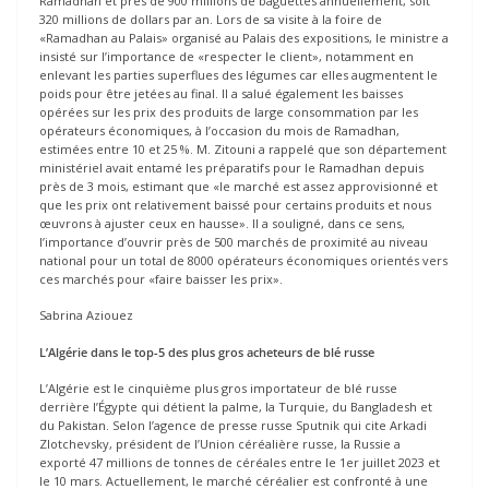
Ramadhan et près de 900 millions de baguettes annuellement, soit
320 millions de dollars par an. Lors de sa visite à la foire de
«Ramadhan au Palais» organisé au Palais des expositions, le ministre a
insisté sur l’importance de «respecter le client», notamment en
enlevant les parties superflues des légumes car elles augmentent le
poids pour être jetées au final. Il a salué également les baisses
opérées sur les prix des produits de large consommation par les
opérateurs économiques, à l’occasion du mois de Ramadhan,
estimées entre 10 et 25 %. M. Zitouni a rappelé que son département
ministériel avait entamé les préparatifs pour le Ramadhan depuis
près de 3 mois, estimant que «le marché est assez approvisionné et
que les prix ont relativement baissé pour certains produits et nous
œuvrons à ajuster ceux en hausse». Il a souligné, dans ce sens,
l’importance d’ouvrir près de 500 marchés de proximité au niveau
national pour un total de 8000 opérateurs économiques orientés vers
ces marchés pour «faire baisser les prix».
Sabrina Aziouez
L’Algérie
dans le top-5 des
plus gros acheteurs de
blé russe
L’Algérie est le cinquième plus gros importateur de blé russe
derrière l’Égypte qui détient la palme, la Turquie, du Bangladesh et
du Pakistan. Selon l’agence de presse russe Sputnik qui cite Arkadi
Zlotchevsky, président de l’Union céréalière russe, la Russie a
exporté 47 millions de tonnes de céréales entre le 1er juillet 2023 et
le 10 mars. Actuellement, le marché céréalier est confronté à une