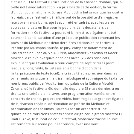
clôture du 13e Festival culturel national de la Chanson chaâbie, qui, a-
t-elle noté avec satisfaction, « a pris lors de cette édition, la forme
d’un concours national ». Soraya Mouloudji a fait savoir que les quatre
lauréats de ce festival « bénéficieront de la possibilité d’enregistrer
leurs premiers albums, après avoir été encadrés, avec les treize
autres candidats en lice pour le podium, dans des ateliers de
formation ». « Ce festival, a poursuivi la ministre, a également été
couronné par la parution d’une précieuse publication contenant les
poésies du Melhoun des deux dernières éditions de ce festival ».
Présidé par Mustapha Bouafia, le jury, composé notamment de
Khaled Yacine Chahlal, Sid Ali Driss, Abdelkader Rezkellah et Nacer
Mokdad, a relevé l’ »équivalence des niveaux » des candidats,
expliquant que l’évaluation a tenu compte de sept critères parmi
lesquels, l’originalité, la justesse et la bonne diction dans
l’interprétation du texte (qcid), la créativité et la précision dans les
ornements, ainsi que la maitrise mélodique et rythmique du texte. Le
nombreux public de l’Auditorium du palais de la Culture Moufdi-
Zakaria, où le festival a élu domicile depuis le 28 mars dernier, a eu
droit à une soirée pleine, avec une programmation variée, entre
concerts de chants, projections vidéo, hommages aux grandes figures
de la chanson chaâbie, déclamation de poésie du Melhoun et
proclamation des résultats. Soutenu par un orchestre d’une
quinzaine de musiciens professionnels dirigé par le grand maestro El
Hadi El Anka, le lauréat de ce 13e festival, Mohamed Yacine Lounici
est remonté sur scène pour reprendre, avec une voix