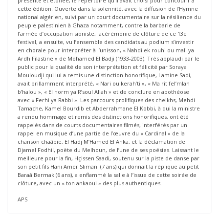
présente et étoffée, le répertoire qu’il avait choisi pour concourir à
cette édition. Ouverte dans la solennité, avec la diffusion de l’Hymne
national algérien, suivi par un court documentaire sur la résilience du
peuple palestinien à Ghaza notamment, contre la barbarie de
l’armée d’occupation sioniste, lacérémonie de clôture de ce 13e
festival, a ensuite, vu l’ensemble des candidats au podium s’investir
en chorale pour interpréter à l’unisson, « Nahdilek rouhi ou mali ya
Ardh Filastine » de Mohamed El Badji (1933-2003). Très applaudi par le
public pour la qualité de son interprétation et félicité par Soraya
Mouloudji qui lui a remis une distinction honorifique, Lamine Sadi,
avait brillamment interprété, « Nari ou kerah’ti », « Ma rit fel’mlah
b’halou », « El horm ya R’soul Allah » et de conclure en apothéose
avec « Ferhi ya Rabbi ». Les parcours prolifiques des cheikhs, Mehdi
Tamache, Kamel Bourdib et Abderrahmane El Kobbi, à qui la ministre
a rendu hommage et remis des distinctions honorifiques, ont été
rappelés dans de courts documentaires filmés, interférés par un
rappel en musique d’une partie de l’œuvre du « Cardinal » de la
chanson chaâbie, El Hadj M’Hamed El Anka, et la déclamation de
Djamel Fodhil, poète du Melhoun, de l’une de ses poésies. Laissant le
meilleure pour la fin, Hçissen Saadi, soutenu sur la piste de danse par
son petit fils Hani Amer Slimani (7 ans) qui donnait la réplique au petit
Baraâ Bermak (6 ans), a enflammé la salle à l’issue de cette soirée de
clôture, avec un « ton ankaoui » des plus authentiques.
APS