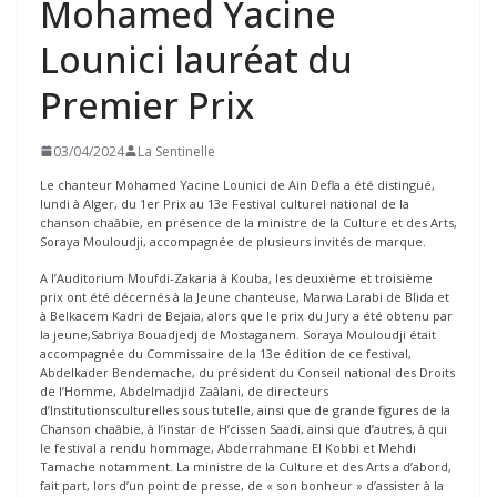
Mohamed Yacine
Lounici lauréat du
Premier Prix
03/04/2024
La Sentinelle
Le chanteur Mohamed Yacine Lounici de Ain Defla a été distingué,
lundi à Alger, du 1er Prix au 13e Festival culturel national de la
chanson chaâbie, en présence de la ministre de la Culture et des Arts,
Soraya Mouloudji, accompagnée de plusieurs invités de marque.
A l’Auditorium Moufdi-Zakaria à Kouba, les deuxième et troisième
prix ont été décernés à la Jeune chanteuse, Marwa Larabi de Blida et
à Belkacem Kadri de Bejaia, alors que le prix du Jury a été obtenu par
la jeune,Sabriya Bouadjedj de Mostaganem. Soraya Mouloudji était
accompagnée du Commissaire de la 13e édition de ce festival,
Abdelkader Bendemache, du président du Conseil national des Droits
de l’Homme, Abdelmadjid Zaâlani, de directeurs
d’Institutionsculturelles sous tutelle, ainsi que de grande figures de la
Chanson chaâbie, à l’instar de H’cissen Saadi, ainsi que d’autres, à qui
le festival a rendu hommage, Abderrahmane El Kobbi et Mehdi
Tamache notamment. La ministre de la Culture et des Arts a d’abord,
fait part, lors d’un point de presse, de « son bonheur » d’assister à la