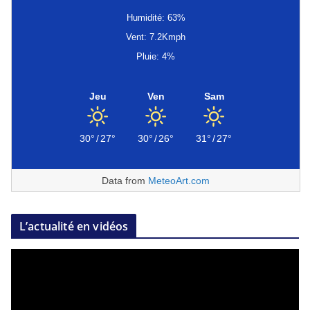
Humidité: 63%
Vent: 7.2Kmph
Pluie: 4%
Jeu
Ven
Sam
30°
/
27°
30°
/
26°
31°
/
27°
Data from
MeteoArt.com
L’actualité en vidéos