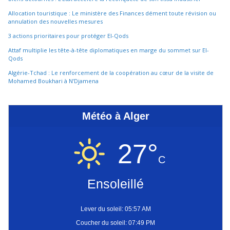
Allocation touristique : Le ministère des Finances dément toute révision ou
annulation des nouvelles mesures
3 actions prioritaires pour protéger El-Qods
Attaf multiplie les tête-à-tête diplomatiques en marge du sommet sur El-
Qods
Algérie-Tchad : Le renforcement de la coopération au cœur de la visite de
Mohamed Boukhari à N’Djamena
Météo à Alger
27°
C
Ensoleillé
Lever du soleil: 05:57 AM
Coucher du soleil: 07:49 PM