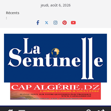
Passer
jeudi, août 6, 2026
au
contenu
Récents
: