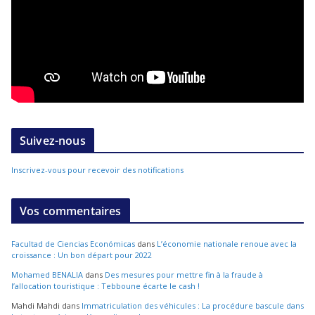
Suivez-nous
Inscrivez-vous pour recevoir des notifications
Vos commentaires
Facultad de Ciencias Económicas
dans
L’économie nationale renoue avec la
croissance : Un bon départ pour 2022
Mohamed BENALIA
dans
Des mesures pour mettre fin à la fraude à
l’allocation touristique : Tebboune écarte le cash !
Mahdi Mahdi
dans
Immatriculation des véhicules : La procédure bascule dans