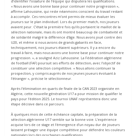
d’identifier l’ossature de l’équipe qui disputera les qualifications.
« Nous avons une bonne base pour continuer notre progression »,
affirme Lahoussine, qui reste néanmoins conscient du travail restant
à accomplir. Ces rencontres m’ont permis de mieux évaluer les
joueurs sur le plan individuel. Lors du premier match, nos joueurs
avaient peur. C’était la première fois qu’ils portaient le maillot de la
sélection nationale, mais ils ont montré beaucoup de combativité et
de solidarité malgré la différence d’âge. Nous avons joué contre des
U20, et même si nous avions de grands gabarits en face,
techniquement, nos joueurs étaient supérieurs. Il y a encore du
travail à faire, mais nous avons une bonne base pour continuer notre
progression. », a souligné Aziz Lahoussine. La Fédération algérienne
de football (FAF) poursuit ses efforts de détection, avec l’objectif de
constituer une sélection compétitive. « Nous allons continuer la
prospection, y compris auprès de nos jeunes joueurs évoluant à
l’étranger », précise le sélectionneur.
Après l’élimination en quarts de finale de la CAN 2023 organisée en
Algérie, cette nouvelle génération U17 a pour mission de qualifier le
pays pour l’édition 2025. Le tournoi UNAF représentera donc une
étape décisive dans ce parcours.
À quelques mois de cette échéance capitale, la préparation de la
sélection algérienne U17 semble sur la bonne voie. L’expérience
acquise lors de ce stage et l’émergence d’un noyau dur de joueurs
laissent présager une équipe compétitive pour défendre les couleurs
nationales lors des prochaines qualifications.