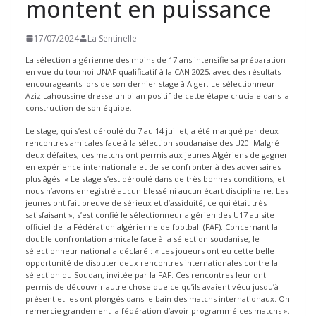
montent en puissance
17/07/2024
La Sentinelle
La sélection algérienne des moins de 17 ans intensifie sa préparation
en vue du tournoi UNAF qualificatif à la CAN 2025, avec des résultats
encourageants lors de son dernier stage à Alger. Le sélectionneur
Aziz Lahoussine dresse un bilan positif de cette étape cruciale dans la
construction de son équipe.
Le stage, qui s’est déroulé du 7 au 14 juillet, a été marqué par deux
rencontres amicales face à la sélection soudanaise des U20. Malgré
deux défaites, ces matchs ont permis aux jeunes Algériens de gagner
en expérience internationale et de se confronter à des adversaires
plus âgés. « Le stage s’est déroulé dans de très bonnes conditions, et
nous n’avons enregistré aucun blessé ni aucun écart disciplinaire. Les
jeunes ont fait preuve de sérieux et d’assiduité, ce qui était très
satisfaisant », s’est confié le sélectionneur algérien des U17 au site
officiel de la Fédération algérienne de football (FAF). Concernant la
double confrontation amicale face à la sélection soudanise, le
sélectionneur national a déclaré : « Les joueurs ont eu cette belle
opportunité de disputer deux rencontres internationales contre la
sélection du Soudan, invitée par la FAF. Ces rencontres leur ont
permis de découvrir autre chose que ce qu’ils avaient vécu jusqu’à
présent et les ont plongés dans le bain des matchs internationaux. On
remercie grandement la fédération d’avoir programmé ces matchs ».