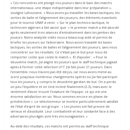
« Ces rencontres ont plongé nos joueurs dans le bain des matchs
internationaux, une étape indispensable dans leur préparation »,
souligne Lahoussine. « Nous avons pu travailler les bases tactiques, les
sorties de balle et l’alignement des joueurs, des éléments essentiels
pour le tournoi UNAF à venir. » Sur le plan technico-tactique, le
technicien algérien a fait savoir que » le premier match a été abordé
après seulement trois séances d’entraînement dans les jambes des
joueurs. Notre analyste vidéo nous a beaucoup aidé et permis de
briefer les joueurs sur l’adversaire. Nous avons travaillé les bases
tactiques, les sorties de balles et l’alignement des joueurs, sans nous
concentrer sur les résultats. Ce n’était pas le but pour nous de
remporter coûte que coûte le match ». Et d’ajouter : « Pour le
deuxième match, j’ai aligné les joueurs que le staff technique jugeait
aptes à former cette sélection U17. J’ai fait jouer 21 joueurs. Dans
l’ensemble, nous n’avons pas été déçus, car nous avons mené au
score jusqu’aux nombreux changements opérés où j’ai fait participer
tous les joueurs, y compris le deuxième gardien de but. On a perdu
un peu l’équilibre et on s’est incliné finalement (2-3), mais avec le
sentiment d’avoir trouvé l’ossature de l’équipe, ce qui est une
énorme satisfaction en soi. Nous sommes encore en phase de
présélection ». Le sélectionneur se montre particulièrement satisfait
de l’état d’esprit de son groupe : « Les jeunes ont fait preuve de
sérieux et d’assiduité. Leur combativité et leur solidarité face à des
adversaires plus âgés sont très encourageantes. »
Au-delà des résultats, ces matchs ont permis au staff technique