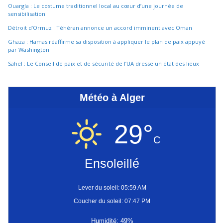
Ouargla : Le costume traditionnel local au cœur d’une journée de
sensibilisation
Détroit d’Ormuz : Téhéran annonce un accord imminent avec Oman
Ghaza : Hamas réaffirme sa disposition à appliquer le plan de paix appuyé
par Washington
Sahel : Le Conseil de paix et de sécurité de l’UA dresse un état des lieux
Météo à Alger
29°
C
Ensoleillé
Lever du soleil: 05:59 AM
Coucher du soleil: 07:47 PM
Humidité: 49%