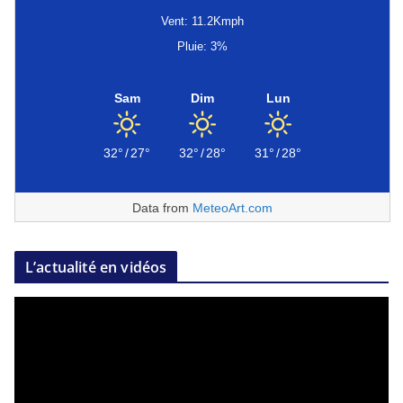
Vent: 11.2Kmph
Pluie: 3%
Sam
Dim
Lun
32°
/
27°
32°
/
28°
31°
/
28°
Data from
MeteoArt.com
L’actualité en vidéos