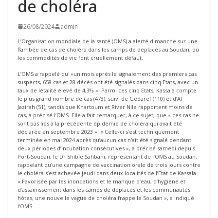
de choléra
26/08/2024
admin
L’Organisation mondiale de la santé (OMS) a alerté dimanche sur une
flambée de cas de choléra dans les camps de déplacés au Soudan, où
les commodités de vie font cruellement défaut.
L’OMS a rappelé qu' »un mois après le signalement des premiers cas
suspects, 658 cas et 28 décès ont été signalés dans cinq Etats, avec un
taux de létalité élevé de 4,3% ». Parmi ces cinq Etats, Kassala compte
le plus grand nombre de cas (473), suivi de Gedaref (110) et d’Al
Jazirah (51), tandis que Khartoum et River Nile rapportent moins de
cas, a précisé l’OMS. Elle a fait remarquer, à ce sujet, que « ces cas ne
sont pas liés à la précédente épidémie de choléra qui avait été
déclarée en septembre 2023 ». « Celle-ci s’est techniquement
terminée en mai 2024 après qu’aucun cas n’ait été signalé pendant
deux périodes d’incubation consécutives », a précisé samedi depuis
Port-Soudan, le Dr Shible Sahbani, représentant de l’OMS au Soudan,
rappelant qu’une campagne de vaccination orale de trois jours contre
le choléra s’est achevée jeudi dans deux localités de l’Etat de Kassala.
« Favorisée par les inondations et le manque d’eau, d’hygiène et
d’assainissement dans les camps de déplacés et les communautés
hôtes, une nouvelle vague de choléra frappe le Soudan », a indiqué
l’OMS.