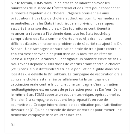
Sur le terrain, l’OMS travaille en étroite collaboration avec les
ministères de la santé de l’État fédéral et des États pour coordonner
la riposte à l’épidémie de choléra. L’Agence onusienne a ainsi
prépositionné des kits de choléra et d’autres fournitures médicales
essentielles dans les États à haut risque en prévision des risques
associés à la saison des pluies. « Ces fournitures contribuent à
relancer la réponse à l’épidémie dans tous les États touchés, y
compris dans des États comme Khartoum et Al Jazirah qui sont
difficiles d’accès en raison de problèmes de sécurité », a ajouté le Dr.
Sahbani. Une campagne de vaccination orale de trois jours contre le
choléra s’est achevée hier jeudi dans deux localités de l’État de
Kassala. Il s’agit de localités qui ont signalé un nombre élevé de cas. «
Nous avons déployé 51.000 doses de vaccins oraux contre le choléra
(VOC) dans le but d’atteindre 97 % de la population éligible dans ces
localités », a détaillé le Dr. Sahbani. La campagne de vaccination orale
contre le choléra est menée parallèlement à la campagne de
vaccination orale contre la polio, et une campagne d’immunisation
multiantigénique est en cours de préparation pour les Darfour. Dans
le même élan, l’OMS apporte un soutien technique, opérationnel et
financier à la campagne et soutient les préparatifs en vue de
soumettre au Groupe international de coordination pour l’attribution
des vaccins (GIC) une demande de doses de vaccins pour mener une
deuxième campagne dans d’autres localités.
R.I.