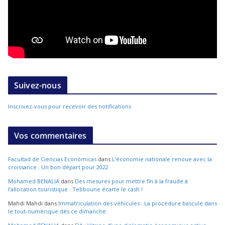
Suivez-nous
Inscrivez-vous pour recevoir des notifications
Vos commentaires
Facultad de Ciencias Económicas
dans
L’économie nationale renoue avec la
croissance : Un bon départ pour 2022
Mohamed BENALIA
dans
Des mesures pour mettre fin à la fraude à
l’allocation touristique : Tebboune écarte le cash !
Mahdi Mahdi
dans
Immatriculation des véhicules : La procédure bascule dans
le tout-numérique dès ce dimanche