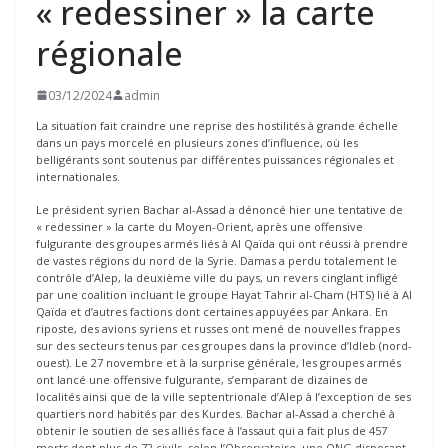
« redessiner » la carte
régionale
03/12/2024
admin
La situation fait craindre une reprise des hostilités à grande échelle
dans un pays morcelé en plusieurs zones d’influence, où les
belligérants sont soutenus par différentes puissances régionales et
internationales.
Le président syrien Bachar al-Assad a dénoncé hier une tentative de
« redessiner » la carte du Moyen-Orient, après une offensive
fulgurante des groupes armés liés à Al Qaïda qui ont réussi à prendre
de vastes régions du nord de la Syrie. Damas a perdu totalement le
contrôle d’Alep, la deuxième ville du pays, un revers cinglant infligé
par une coalition incluant le groupe Hayat Tahrir al-Cham (HTS) lié à Al
Qaïda et d’autres factions dont certaines appuyées par Ankara. En
riposte, des avions syriens et russes ont mené de nouvelles frappes
sur des secteurs tenus par ces groupes dans la province d’Idleb (nord-
ouest). Le 27 novembre et à la surprise générale, les groupes armés
ont lancé une offensive fulgurante, s’emparant de dizaines de
localités ainsi que de la ville septentrionale d’Alep à l’exception de ses
quartiers nord habités par des Kurdes. Bachar al-Assad a cherché à
obtenir le soutien de ses alliés face à l’assaut qui a fait plus de 457
morts dont plus de 72 civils, selon l’Observatoire, une ONG disposant