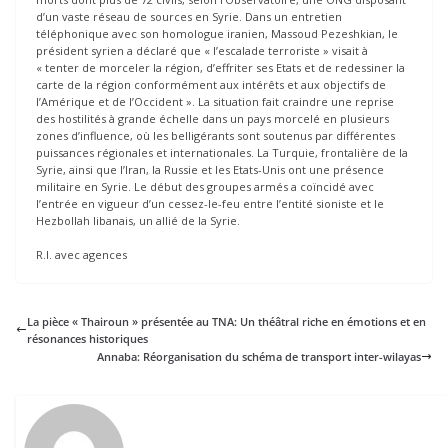
d’un vaste réseau de sources en Syrie. Dans un entretien
téléphonique avec son homologue iranien, Massoud Pezeshkian, le
président syrien a déclaré que « l’escalade terroriste » visait à
« tenter de morceler la région, d’effriter ses Etats et de redessiner la
carte de la région conformément aux intérêts et aux objectifs de
l’Amérique et de l’Occident ». La situation fait craindre une reprise
des hostilités à grande échelle dans un pays morcelé en plusieurs
zones d’influence, où les belligérants sont soutenus par différentes
puissances régionales et internationales. La Turquie, frontalière de la
Syrie, ainsi que l’Iran, la Russie et les Etats-Unis ont une présence
militaire en Syrie. Le début des groupes armés a coïncidé avec
l’entrée en vigueur d’un cessez-le-feu entre l’entité sioniste et le
Hezbollah libanais, un allié de la Syrie.
R.I. avec agences
La pièce « Thairoun » présentée au TNA: Un théâtral riche en émotions et en
résonances historiques
Annaba: Réorganisation du schéma de transport inter-wilayas