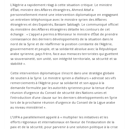
L’Algérie a rapidement réagi à cette situation critique. Le ministre
d’État, ministre des Affaires étrangères, Ahmed Attaf a
personnellement mené une intervention diplomatique en engageant
un entretien téléphonique avec le ministre syrien des Affaires
étrangères et des Expatriés, Bassam Sabbagh. Le communiqué officiel
du ministère des Affaires étrangères détaille les contours de cet
échange : « L’appel a permis à Monsieur le ministre d’État de prendre
connaissance des derniers développements de la situation dans le
nord de la Syrie et de réaffirmer la position constante de l’Algérie,
gouvernement et peuple, et sa solidarité absolue avec la République
arabe syrienne, pays frère, face aux menaces terroristes qui guettent
sa souveraineté, son unité, son intégrité territoriale, sa sécurité et sa
stabilité ».
Cette intervention diplomatique s’inscrit dans une stratégie globale
de soutien à la Syrie. Le ministre syrien a d’ailleurs « adressé ses vifs
remerciements à l’Algérie pour sa solidarité et son appui à la
demande formulée par les autorités syriennes pour la tenue d’une
réunion d’urgence du Conseil de sécurité des Nations unies et
l’introduction d’une clause sur les derniers développements en Syrie
lors de la prochaine réunion d’urgence du Conseil de la Ligue arabe
au niveau ministériel ».
L’UIPA a parallèlement appelé à « multiplier les initiatives et les
efforts régionaux et internationaux en faveur de l’instauration de la
paix et de la sécurité, pour parvenir à une solution politique à la crise