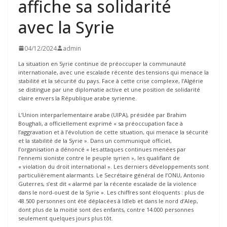
affiche sa solidarité
avec la Syrie
04/12/2024
admin
La situation en Syrie continue de préoccuper la communauté
internationale, avec une escalade récente des tensions qui menace la
stabilité et la sécurité du pays. Face à cette crise complexe, l’Algérie
se distingue par une diplomatie active et une position de solidarité
claire envers la République arabe syrienne.
L’Union interparlementaire arabe (UIPA), présidée par Brahim
Boughali, a officiellement exprimé « sa préoccupation face à
l’aggravation et à l’évolution de cette situation, qui menace la sécurité
et la stabilité de la Syrie ». Dans un communiqué officiel,
l’organisation a dénoncé « les attaques continues menées par
l’ennemi sioniste contre le peuple syrien », les qualifiant de
« violation du droit international ». Les derniers développements sont
particulièrement alarmants. Le Secrétaire général de l’ONU, Antonio
Guterres, s’est dit « alarmé par la récente escalade de la violence
dans le nord-ouest de la Syrie ». Les chiffres sont éloquents : plus de
48.500 personnes ont été déplacées à Idleb et dans le nord d’Alep,
dont plus de la moitié sont des enfants, contre 14.000 personnes
seulement quelques jours plus tôt.