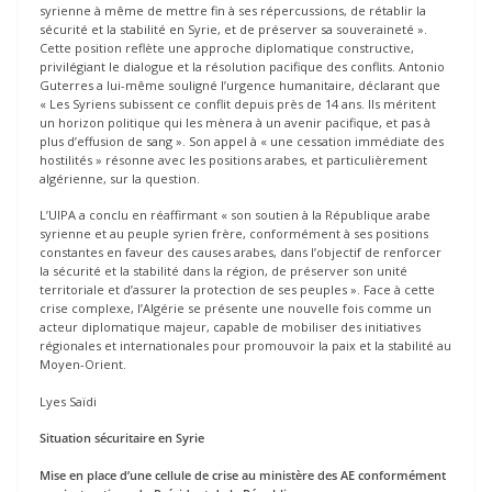
syrienne à même de mettre fin à ses répercussions, de rétablir la
sécurité et la stabilité en Syrie, et de préserver sa souveraineté ».
Cette position reflète une approche diplomatique constructive,
privilégiant le dialogue et la résolution pacifique des conflits. Antonio
Guterres a lui-même souligné l’urgence humanitaire, déclarant que
« Les Syriens subissent ce conflit depuis près de 14 ans. Ils méritent
un horizon politique qui les mènera à un avenir pacifique, et pas à
plus d’effusion de sang ». Son appel à « une cessation immédiate des
hostilités » résonne avec les positions arabes, et particulièrement
algérienne, sur la question.
L’UIPA a conclu en réaffirmant « son soutien à la République arabe
syrienne et au peuple syrien frère, conformément à ses positions
constantes en faveur des causes arabes, dans l’objectif de renforcer
la sécurité et la stabilité dans la région, de préserver son unité
territoriale et d’assurer la protection de ses peuples ». Face à cette
crise complexe, l’Algérie se présente une nouvelle fois comme un
acteur diplomatique majeur, capable de mobiliser des initiatives
régionales et internationales pour promouvoir la paix et la stabilité au
Moyen-Orient.
Lyes Saïdi
Situation sécuritaire en Syrie
Mise en place d’une cellule de crise au ministère des AE conformément