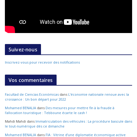
Suivez-nous
Inscrivez-vous pour recevoir des notifications
Vos commentaires
Facultad de Ciencias Económicas
dans
L’économie nationale renoue avec la
croissance : Un bon départ pour 2022
Mohamed BENALIA
dans
Des mesures pour mettre fin à la fraude à
l’allocation touristique : Tebboune écarte le cash !
Mahdi Mahdi
dans
Immatriculation des véhicules : La procédure bascule dans
le tout-numérique dès ce dimanche
Mohamed BENALIA
dans
FIA : Vitrine d’une diplomatie économique active