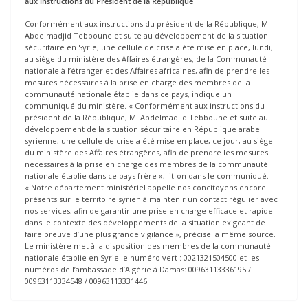
aux instructions du Président de la République
Conformément aux instructions du président de la République, M.
Abdelmadjid Tebboune et suite au développement de la situation
sécuritaire en Syrie, une cellule de crise a été mise en place, lundi,
au siège du ministère des Affaires étrangères, de la Communauté
nationale à l’étranger et des Affaires africaines, afin de prendre les
mesures nécessaires à la prise en charge des membres de la
communauté nationale établie dans ce pays, indique un
communiqué du ministère. « Conformément aux instructions du
président de la République, M. Abdelmadjid Tebboune et suite au
développement de la situation sécuritaire en République arabe
syrienne, une cellule de crise a été mise en place, ce jour, au siège
du ministère des Affaires étrangères, afin de prendre les mesures
nécessaires à la prise en charge des membres de la communauté
nationale établie dans ce pays frère », lit-on dans le communiqué.
« Notre département ministériel appelle nos concitoyens encore
présents sur le territoire syrien à maintenir un contact régulier avec
nos services, afin de garantir une prise en charge efficace et rapide
dans le contexte des développements de la situation exigeant de
faire preuve d’une plus grande vigilance », précise la même source.
Le ministère met à la disposition des membres de la communauté
nationale établie en Syrie le numéro vert : 0021321504500 et les
numéros de l’ambassade d’Algérie à Damas: 00963113336195 /
00963113334548 / 00963113331446.