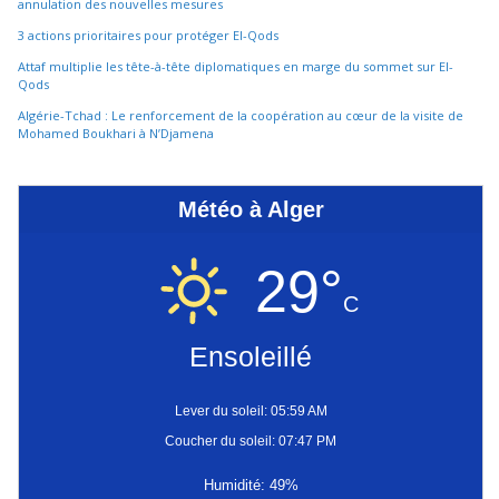
annulation des nouvelles mesures
3 actions prioritaires pour protéger El-Qods
Attaf multiplie les tête-à-tête diplomatiques en marge du sommet sur El-
Qods
Algérie-Tchad : Le renforcement de la coopération au cœur de la visite de
Mohamed Boukhari à N’Djamena
Météo à Alger
29°
C
Ensoleillé
Lever du soleil: 05:59 AM
Coucher du soleil: 07:47 PM
Humidité: 49%