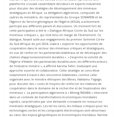
plateforme cruciale rassemblant décideurs et experts industriels
pour discuter des stratégies de développement des minéraux
stratégiques en Afrique. La délégation algérienne, composée de
cadres du ministère, de représentants du Groupe SONAREM et de
l’Agence du Service géologique de l’Algérie (ASGA), a activement
participé aux différents panels et discussions. Un moment fort de
cette participation a été le « Dialogue Afrique-Corée du Sud sur les
minéraux critiques », qui s’est tenu en marge de l’événement. Ce
dialogue, faisant suite aux engagements du premier Sommet Corée
du Sud-Afrique de juin 2024, visait à « explorer les opportunités de
coopération dans le secteur des minéraux critiques et stratégiques,
en vue de renforcer les partenariats bilatéraux et de développer des
chaînes d’approvisionnement durables ». « J’exprime la volonté de
l’Algérie d’établir des partenariats durables avec les différents acteurs
de l’industrie minière », a affirmé Karima Tafer, traduisant une
approche ouverte et collaborative. Cette stratégie se concrétise
notamment à travers des rencontres bilatérales, comme celle
organisée avec le ministre éthiopien des Mines, Habtamu Tegegn,
pour discuter des « voies et moyens de renforcer les relations de
coopération dans le domaine de la recherche et de l’exploration des
minéraux ». La participation algérienne à « Mining INDABA » intervient
dans un contexte de transformations économiques mondiales
rapides, caractérisées par une demande croissante en ressources
minérales stratégiques. Les terres rares, les métaux critiques pour les
technologies vertes et les composants électroniques sont désormais
au cœur des enjeux géopolitiques et économiques mondiaux. Karima