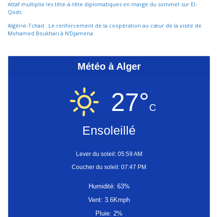
Attaf multiplie les tête-à-tête diplomatiques en marge du sommet sur El-
Qods
Algérie-Tchad : Le renforcement de la coopération au cœur de la visite de
Mohamed Boukhari à N’Djamena
Météo à Alger
27°
C
Ensoleillé
Lever du soleil: 05:59 AM
Coucher du soleil: 07:47 PM
Humidité: 63%
Vent: 3.6Kmph
Pluie: 2%