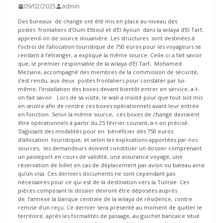
09/02/2025
admin
Des bureaux de change ont été mis en place au niveau des
postes frontaliers d’Oum Etboul et d’El Ayoun dans la wilaya d’El Tarf,
apprend-on de source douanière. Les structures sont destinées à
l’octroi de l’allocation touristique de 750 euros pour les voyageurs se
rendant à l’étranger, a expliqué la même source. Celle-ci a fait savoir
que, le premier responsable de la wilaya d’El Tarf, Mohamed
Meziane, accompagné des membres de la commission de sécurité,
s’est rendu, aux deux postes frontaliers pour constater par lui-
même, l’installation des boxes devant bientôt entrer en service, a-t-
on fait savoir. Lors de sa visite, le wali a insisté pour que tout soit mis
en œuvre afin de rendre ces boxes opérationnels avant leur entrée
en fonction. Selon la même source, ces boxes de change devraient
être opérationnels à partir du 25 février courant, a-t-on précisé.
S’agissant des modalités pour en bénéficier dès 750 euros
d’allocation touristique, et selon les explications apportées par nos
sources, les demandeurs doivent constituer un dossier comprenant
un passeport en cours de validité, une assurance voyage, une
réservation de billet en cas de déplacement par avion ou bateau ainsi
qu’un visa. Ces derniers documents ne sont cependant pas
nécessaires pour ce qui est de la destination vers la Tunisie. Ces
pièces composant le dossier devront être déposées auprès
de l’annexe la banque centrale de la wilaya de résidence, contre
remise d’un reçu. Ce dernier sera présenté au moment de quitter le
territoire, après les formalités de passage, au guichet bancaire situé