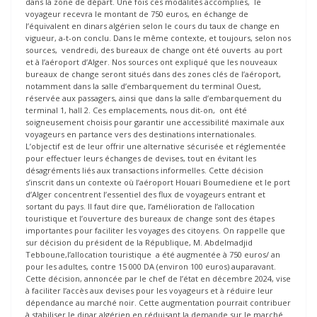
dans la zone de départ. Une fois ces modalités accomplies, le
voyageur recevra le montant de 750 euros, en échange de
l’équivalent en dinars algérien selon le cours du taux de change en
vigueur, a-t-on conclu. Dans le même contexte, et toujours, selon nos
sources, vendredi, des bureaux de change ont été ouverts au port
et à l’aéroport d’Alger. Nos sources ont expliqué que les nouveaux
bureaux de change seront situés dans des zones clés de l’aéroport,
notamment dans la salle d’embarquement du terminal Ouest,
réservée aux passagers, ainsi que dans la salle d’embarquement du
terminal 1, hall 2. Ces emplacements, nous dit-on, ont été
soigneusement choisis pour garantir une accessibilité maximale aux
voyageurs en partance vers des destinations internationales.
L’objectif est de leur offrir une alternative sécurisée et réglementée
pour effectuer leurs échanges de devises, tout en évitant les
désagréments liés aux transactions informelles. Cette décision
s’inscrit dans un contexte où l’aéroport Houari Boumediene et le port
d’Alger concentrent l’essentiel des flux de voyageurs entrant et
sortant du pays. Il faut dire que, l’amélioration de l’allocation
touristique et l’ouverture des bureaux de change sont des étapes
importantes pour faciliter les voyages des citoyens. On rappelle que
sur décision du président de la République, M. Abdelmadjid
Tebboune,l’allocation touristique a été augmentée à 750 euros/ an
pour les adultes, contre 15 000 DA (environ 100 euros) auparavant.
Cette décision, annoncée par le chef de l’état en décembre 2024, vise
à faciliter l’accès aux devises pour les voyageurs et à réduire leur
dépendance au marché noir. Cette augmentation pourrait contribuer
à stabiliser le dinar algérien en réduisant la demande sur le marché