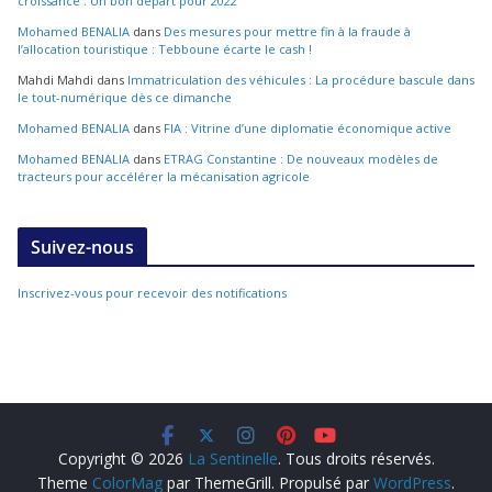
croissance : Un bon départ pour 2022
Mohamed BENALIA
dans
Des mesures pour mettre fin à la fraude à
l’allocation touristique : Tebboune écarte le cash !
Mahdi Mahdi
dans
Immatriculation des véhicules : La procédure bascule dans
le tout-numérique dès ce dimanche
Mohamed BENALIA
dans
FIA : Vitrine d’une diplomatie économique active
Mohamed BENALIA
dans
ETRAG Constantine : De nouveaux modèles de
tracteurs pour accélérer la mécanisation agricole
Suivez-nous
Inscrivez-vous pour recevoir des notifications
Copyright © 2026
La Sentinelle
. Tous droits réservés.
Theme
ColorMag
par ThemeGrill. Propulsé par
WordPress
.