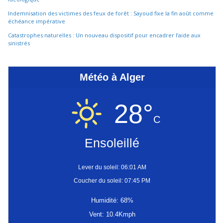
Indemnisation des victimes des feux de forêt : Sayoud fixe la fin août comme
échéance impérative
Catastrophes naturelles : Un nouveau dispositif pour encadrer l’aide aux
sinistrés
Météo à Alger
28°
C
Ensoleillé
Lever du soleil: 06:01 AM
Coucher du soleil: 07:45 PM
Humidité: 68%
Vent: 10.4Kmph