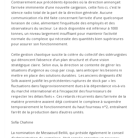
Contrairement aux précédents épisodes où la direction annonçait
l’arrivée imminente d’une nouvelle cargaison, cette fois-ci, c’est le
silence radio total de la part de la direction générale. Aucune
communication n’a été faite concernant l’arrivée d’une quelconque
livraison de coke, alimentant l’inquiétude des employés et des
observateurs du secteur. Le stock disponible est inférieur à 1000
tonnes, un niveau largement insuffisant pour maintenir l’activité
normale du complexe qui nécessite des quantités bien supérieures
pour assurer son fonctionnement.
Cette gestion chaotique suscite la colère du collectif des sidérurgistes
qui dénoncent l’absence d’un plan structuré et d’une vision
stratégique claire. Selon eux, la direction se contente de gérer les
situations d’urgence au coup par coup, sans anticiper les besoins ni
mettre en place des solutions durables. Les anciens dirigeants d’Al
Solb avaient justifié les précédentes ruptures de stock par « les
fluctuations dans l’approvisionnement dues à la dépendance vis-à-vis
du marché international et à l’incapacité des fournisseurs de
respecter les délais fixés ». Ces retards récurrents dans l’arrivée de la
matière première avaient déjà contraint le complexe à suspendre
temporairement le fonctionnement du haut fourneau n°2, entraînant
l’arrêt de la production dans d’autres unités.
Sofia Chahine
La nomination de Messaoud Bellili, qui préside également le conseil
d’administration du complexe, était censée apporter un nouveau