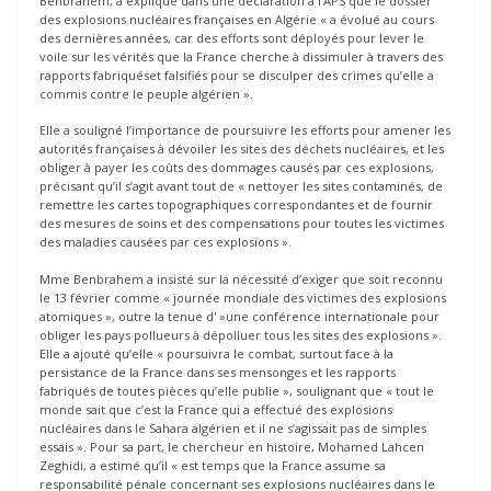
Benbrahem, a expliqué dans une déclaration à l’APS que le dossier
des explosions nucléaires françaises en Algérie « a évolué au cours
des dernières années, car des efforts sont déployés pour lever le
voile sur les vérités que la France cherche à dissimuler à travers des
rapports fabriquéset falsifiés pour se disculper des crimes qu’elle a
commis contre le peuple algérien ».
Elle a souligné l’importance de poursuivre les efforts pour amener les
autorités françaises à dévoiler les sites des déchets nucléaires, et les
obliger à payer les coûts des dommages causés par ces explosions,
précisant qu’il s’agit avant tout de « nettoyer les sites contaminés, de
remettre les cartes topographiques correspondantes et de fournir
des mesures de soins et des compensations pour toutes les victimes
des maladies causées par ces explosions ».
Mme Benbrahem a insisté sur la nécessité d’exiger que soit reconnu
le 13 février comme « journée mondiale des victimes des explosions
atomiques », outre la tenue d' »une conférence internationale pour
obliger les pays pollueurs à dépolluer tous les sites des explosions ».
Elle a ajouté qu’elle « poursuivra le combat, surtout face à la
persistance de la France dans ses mensonges et les rapports
fabriqués de toutes pièces qu’elle publie », soulignant que « tout le
monde sait que c’est la France qui a effectué des explosions
nucléaires dans le Sahara algérien et il ne s’agissait pas de simples
essais ». Pour sa part, le chercheur en histoire, Mohamed Lahcen
Zeghidi, a estimé qu’il « est temps que la France assume sa
responsabilité pénale concernant ses explosions nucléaires dans le