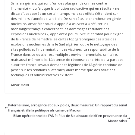
Sahara algérien, qui sont l’un des plus grands crimes contre
l’humanité », du fait que la pollution radioactive qui en résulte « ne
disparaît pas après un certain temps mais ses effets s’étendent sur
des milliers d’années », a-t-il dit. De son côté, le chercheur en génie
nucléaire, Amar Mansouri, a appelé à œuvrer à « réfuter les
mensonges français concernant les dommages résultant des
explosions nucléaires », appelant à poursuivre le combat pour exiger
de la France de remettre les cartes topographiques des sites des
explosions nucléaires dans le Sud algérien outre le nettoyage des
sites pollués et l’indemnisation des victimes. La responsabilité de la
France dans ce dossier est multiple : environnementale, sanitaire,
mais aussi mémorielle. L’absence de réponse concrète de la part des
autorités françaises aux demandes légitimes de l’Algérie continue de
peser sur les relations bilatérales, alors même que des solutions
techniques et administratives existent.
Amar Malki
Paternalisme, arrogance et deux poids, deux mesures: Un rapport du sénat
français étrille la politique africaine de Macron
Bilan opérationnel de l’ANP: Plus de 8 quintaux de kif en provenance du
Maroc saisis