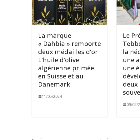
La marque
Le Pr
« Dahbia » remporte
Tebb
deux médailles d’or :
la né
L’huile d’olive
une a
algérienne primée
une 
en Suisse et au
dével
Danemark
deux 
souve
11/05/2024
09/05/