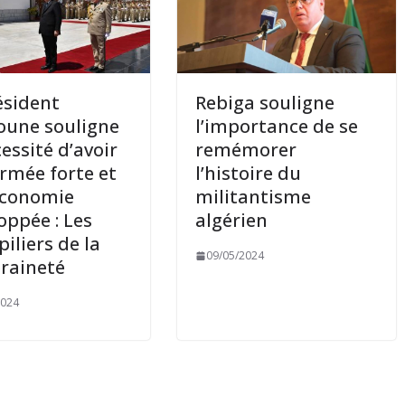
ésident
Rebiga souligne
oune souligne
l’importance de se
cessité d’avoir
remémorer
rmée forte et
l’histoire du
économie
militantisme
oppée : Les
algérien
piliers de la
09/05/2024
raineté
2024