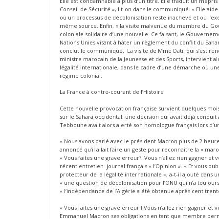
Elle est condamnable à plus d’un titre. Elle traduit un mépri
Conseil de Sécurité », lit-on dans le communiqué. « Elle aide
où un processus de décolonisation reste inachevé et où l’ex
même source. Enfin, « la visite malvenue du membre du Gou
coloniale solidaire d’une nouvelle. Ce faisant, le Gouvernemen
Nations Unies visant à hâter un règlement du conflit du Sahara
conclut le communiqué. La visite de Mme Dati, qui s’est re
ministre marocain de la Jeunesse et des Sports, intervient al
légalité internationale, dans le cadre d’une démarche où un
régime colonial.
La France à contre-courant de l’Histoire
Cette nouvelle provocation française survient quelques moi
sur le Sahara occidental, une décision qui avait déjà condui
Tebboune avait alors alerté son homologue français lors d’u
« Nous avons parlé avec le président Macron plus de 2 heures
annoncé qu’il allait faire un geste pour reconnaître la « maro
« Vous faites une grave erreur?! Vous n’allez rien gagner et 
récent entretien journal français « l’Opinion ». « Et vous 
protecteur de la légalité internationale », a-t-il ajouté dans 
« une question de décolonisation pour l’ONU qui n’a toujours
« l’indépendance de l’Algérie a été obtenue après cent tren
« Vous faites une grave erreur ! Vous n’allez rien gagner et 
Emmanuel Macron ses obligations en tant que membre permane