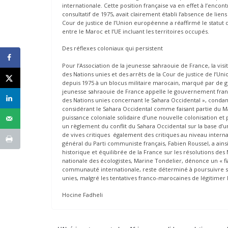
internationale. Cette position française va en effet à l’encon
consultatif de 1975, avait clairement établi l’absence de lie
Cour de justice de l’Union européenne a réaffirmé le statut 
entre le Maroc et l’UE incluant les territoires occupés.
Des réflexes coloniaux qui persistent
Pour l’Association de la jeunesse sahraouie de France, la vi
des Nations unies et des arrêts de la Cour de justice de l’Un
depuis 1975 à un blocus militaire marocain, marqué par de gra
jeunesse sahraouie de France appelle le gouvernement françai
des Nations unies concernant le Sahara Occidental », conda
considérant le Sahara Occidental comme faisant partie du M
puissance coloniale solidaire d’une nouvelle colonisation et pa
un règlement du conflit du Sahara Occidental sur la base d’un 
de vives critiques également des critiques au niveau interna
général du Parti communiste français, Fabien Roussel, a ains
historique et équilibrée de la France sur les résolutions des 
nationale des écologistes, Marine Tondelier, dénonce un « fi
communauté internationale, reste déterminé à poursuivre s
unies, malgré les tentatives franco-marocaines de légitimer 
Hocine Fadheli