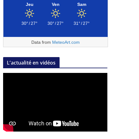
Jeu
Ven
Sam
30°
/
27°
30°
/
27°
31°
/
27°
Data from
MeteoArt.com
L’actualité en vidéos