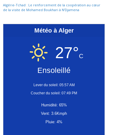
Algérie-Tchad : Le renforcement de la coopération au cœur
de la visite de Mohamed Boukhari à N’Djamena
Météo à Alger
27°
C
Ensoleillé
Lever du soleil: 05:57 AM
Coucher du soleil: 07:49 PM
Humidité: 65%
Vent: 3.6Kmph
Pluie: 4%