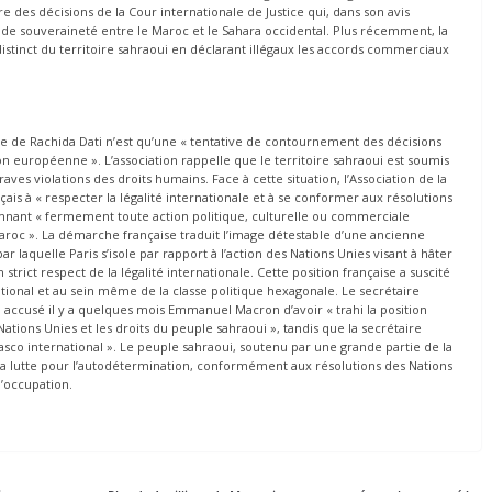
tre des décisions de la Cour internationale de Justice qui, dans son avis
ns de souveraineté entre le Maroc et le Sahara occidental. Plus récemment, la
distinct du territoire sahraoui en déclarant illégaux les accords commerciaux
site de Rachida Dati n’est qu’une « tentative de contournement des décisions
ion européenne ». L’association rappelle que le territoire sahraoui est soumis
ves violations des droits humains. Face à cette situation, l’Association de la
s à « respecter la légalité internationale et à se conformer aux résolutions
mnant « fermement toute action politique, culturelle ou commerciale
aroc ». La démarche française traduit l’image détestable d’une ancienne
r laquelle Paris s’isole par rapport à l’action des Nations Unies visant à hâter
strict respect de la légalité internationale. Cette position française a suscité
tional et au sein même de la classe politique hexagonale. Le secrétaire
i accusé il y a quelques mois Emmanuel Macron d’avoir « trahi la position
Nations Unies et les droits du peuple sahraoui », tandis que la secrétaire
asco international ». Le peuple sahraoui, soutenu par une grande partie de la
a lutte pour l’autodétermination, conformément aux résolutions des Nations
l’occupation.