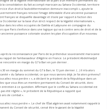
s insigne de la légalité internationale de la part d’un membre permanent du
 à la consolidation du fait accompli marocain au Sahara Occidental, territoire
ercice d’un droit à l’autodétermination demeure inaccompli », ajoute la
vernement français renvoie l’image détestable d’une ancienne puissance
t français se disqualifie davantage et s’isole par rapport à l’action des
 Occidental sur la base d’un strict respect de la légalité internationale »,
ndue dans les villes occupées de Dakhla et Laâyoune en compagnie du
ors que Paris s’enfonce dans une logique qui va à contre sens de droit et de la
e ancienne puissance coloniale soutien les plan d’occupation d’un nouveau
s après la reconnaissance par Paris de la prétendue souveraineté marocaine
t au rappel de l’ambassadeur d’Algérie en France. Le président Abdelmadjid
ne rencontre en marge du G7 à Bari en juin dernier .
 30 en marge du sommet du G7 à Bari, le 13 juin dernier. (…) Il m’a alors
canité » du Sahara occidental, ce que nous savions déjà. Je l’ai alors prévenu?:
vous allez nous perdre » », a déclaré le président de la République dans un
oubliez que vous êtes un membre permanent du Conseil de sécurité, donc
un entretien à ce quotidien. Affirmant que le conflit au Sahara occidental est
 pas été réglée », le président de la République a rappelé que
te ans de combat ».
vous allez nous perdre ». Le chef de l’État algérien avait notamment rappelé à
nt du Conseil de sécurité, censé être le garant de la légalité