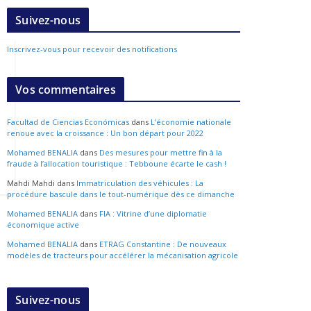
Suivez-nous
Inscrivez-vous pour recevoir des notifications
Vos commentaires
Facultad de Ciencias Económicas
dans
L’économie nationale
renoue avec la croissance : Un bon départ pour 2022
Mohamed BENALIA
dans
Des mesures pour mettre fin à la
fraude à l’allocation touristique : Tebboune écarte le cash !
Mahdi Mahdi
dans
Immatriculation des véhicules : La
procédure bascule dans le tout-numérique dès ce dimanche
Mohamed BENALIA
dans
FIA : Vitrine d’une diplomatie
économique active
Mohamed BENALIA
dans
ETRAG Constantine : De nouveaux
modèles de tracteurs pour accélérer la mécanisation agricole
Suivez-nous