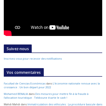
Suivez-nous
Inscrivez-vous pour recevoir des notifications
Vos commentaires
Facultad de Ciencias Económicas
dans
L’économie nationale renoue avec la
croissance : Un bon départ pour 2022
Mohamed BENALIA
dans
Des mesures pour mettre fin à la fraude à
l’allocation touristique : Tebboune écarte le cash !
Mahdi Mahdi
dans
Immatriculation des véhicules : La procédure bascule dans