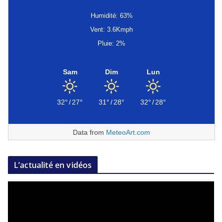
Humidité: 63%
Vent: 3.6Kmph
Pluie: 2%
Sam
Dim
Lun
32°
/
27°
31°
/
28°
32°
/
28°
Data from
MeteoArt.com
L’actualité en vidéos