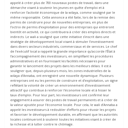
appelé à créer plus de 700 nouveaux postes de travail, dans une
démarche visant à soutenir les jeunes en quête d’emploi et à
renforcer l’activité économique de la wilaya, comme souligné par le
même responsable. Cette annonce a été faite, lors de la remise des
permis de construire pour de nouvelles entreprises, en plus de
l’octroi de permis d’exploitation pour des entreprises qui entreront
bientôt en activité, ce qui contribuera à créer des emplois directs et
indirects. Le wali a souligné que cette initiative s’inscrit dans une
stratégie de développement local visant à stimuler l’investissement
dans divers secteurs industriels, commerciaux et de services. Le chef
de l’exécutif local a rappelé la grande importance qu’accorde l’État à
l’accompagnement des investisseurs, en simplifiant les procédures
administratives et en fournissant les facilités nécessaires pour
garantir le lancement des projets dans les meilleurs délais. Il est à
souligner que, depuis plusieurs mois, les zones industrielles de la
wilaya d’Annaba, ont enregistré une nouvelle dynamique. Plusieurs
entreprises ont eu les permis de construire et d’exploitation, un signe
reflétant la volonté de créer un environnement d’investissement
attractif qui contribue à renforcer l’économie locale et à hisser le
taux d’emploi. Pour leur part, les investisseurs ont confirmé leur
engagement à assurer des postes de travail permanents et à créer de
la valeur ajoutée pour l’économie locale. Pour cela, le wali d’Annaba a
appelé les investisseurs à redoubler d’efforts pour réussir les projets
et favoriser le développement durable, en affirmant que les autorités
locales continueront à soutenir toutes les initiatives visant à créer de
la richesse et à lutter contre le chômage.