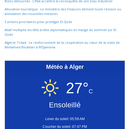
Biens détournés : L’État accélère la reconquête de son tissu industriel
Allocation touristique : Le ministère des Finances dément toute révision ou
annulation des nouvelles mesures
3 actions prioritaires pour protéger El-Qods
Attaf multiplie les tête-à-tête diplomatiques en marge du sommet sur El-
Qods
Algérie-Tchad : Le renforcement de la coopération au cœur de la visite de
Mohamed Boukhari à N’Djamena
Météo à Alger
27°
C
Ensoleillé
Lever du soleil: 05:59 AM
Coucher du soleil: 07:47 PM