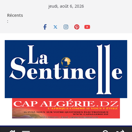
Passer
jeudi, août 6, 2026
au
contenu
Récents
: