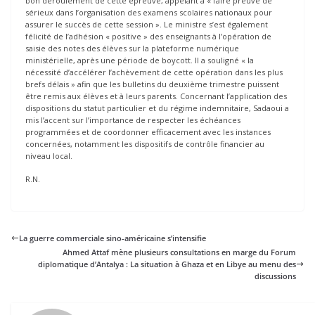
bon déroulement de cette épreuve, appelant à « faire preuve de
sérieux dans l’organisation des examens scolaires nationaux pour
assurer le succès de cette session ». Le ministre s’est également
félicité de l’adhésion « positive » des enseignants à l’opération de
saisie des notes des élèves sur la plateforme numérique
ministérielle, après une période de boycott. Il a souligné « la
nécessité d’accélérer l’achèvement de cette opération dans les plus
brefs délais » afin que les bulletins du deuxième trimestre puissent
être remis aux élèves et à leurs parents. Concernant l’application des
dispositions du statut particulier et du régime indemnitaire, Sadaoui a
mis l’accent sur l’importance de respecter les échéances
programmées et de coordonner efficacement avec les instances
concernées, notamment les dispositifs de contrôle financier au
niveau local.
R.N.
La guerre commerciale sino-américaine s’intensifie
Ahmed Attaf mène plusieurs consultations en marge du Forum
diplomatique d’Antalya : La situation à Ghaza et en Libye au menu des
discussions