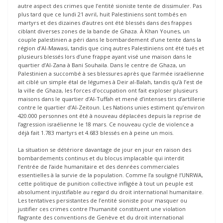
autre aspect des crimes que l’entité sioniste tente de dissimuler. Pas
plus tard que ce lundi 21 avril, huit Palestiniens sont tombés en
martyrs et des dizaines d’autres ont été blessés dans des frappes
ciblant diverses zones de la bande de Ghaza. À Khan Younes, un
couple palestinien a péri dans le bombardement d’une tente dans la
région d’Al-Mawasi, tandis que cinq autres Palestiniens ont été tués et
plusieurs blessés lors d’une frappe ayant visé une maison dans le
quartier d’Al-Zana à Bani Souhaila. Dans le centre de Ghaza, un
Palestinien a succombé à ses blessures après que l’armée israélienne
ait ciblé un simple étal de légumes à Deir al-Balah, tandis qu’à l’est de
la ville de Ghaza, les forces d’occupation ont fait exploser plusieurs
maisons dans le quartier d’Al-Tuffah et mené d’intenses tirs d’artillerie
contre le quartier d’Al-Zeitoun. Les Nations unies estiment qu’environ
420.000 personnes ont été à nouveau déplacées depuis la reprise de
l’agression israélienne le 18 mars. Ce nouveau cycle de violence a
déjà fait 1.783 martyrs et 4.683 blessés en à peine un mois.
La situation se détériore davantage de jour en jour en raison des
bombardements continus et du blocus implacable qui interdit
l’entrée de l’aide humanitaire et des denrées commerciales
essentielles à la survie de la population. Comme l’a souligné l’UNRWA,
cette politique de punition collective infligée à tout un peuple est
absolument injustifiable au regard du droit international humanitaire.
Les tentatives persistantes de l’entité sioniste pour masquer ou
justifier ces crimes contre l’humanité constituent une violation
flagrante des conventions de Genève et du droit international