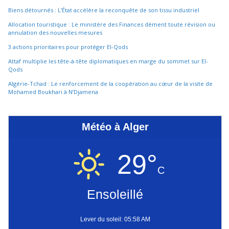
Biens détournés : L’État accélère la reconquête de son tissu industriel
Allocation touristique : Le ministère des Finances dément toute révision ou
annulation des nouvelles mesures
3 actions prioritaires pour protéger El-Qods
Attaf multiplie les tête-à-tête diplomatiques en marge du sommet sur El-
Qods
Algérie-Tchad : Le renforcement de la coopération au cœur de la visite de
Mohamed Boukhari à N’Djamena
Météo à Alger
29°
C
Ensoleillé
Lever du soleil: 05:58 AM