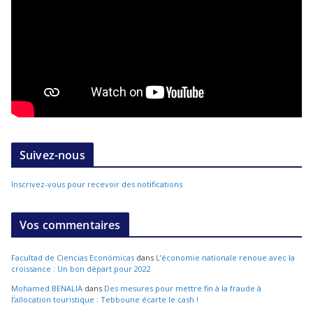
Suivez-nous
Inscrivez-vous pour recevoir des notifications
Vos commentaires
Facultad de Ciencias Económicas
dans
L’économie nationale renoue avec la
croissance : Un bon départ pour 2022
Mohamed BENALIA
dans
Des mesures pour mettre fin à la fraude à
l’allocation touristique : Tebboune écarte le cash !