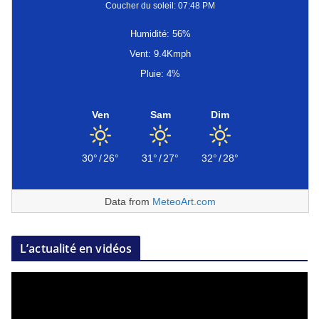
Coucher du soleil: 07:48 PM
Humidité: 56%
Vent: 9.4Kmph
Pluie: 4%
Ven
Sam
Dim
30°
/
26°
31°
/
27°
32°
/
28°
Data from
MeteoArt.com
L’actualité en vidéos