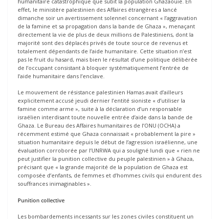
humanitaire catastrophique que subit la population Ghazaouie. En
effet, le ministère palestinien des Affaires étrangères a lancé
dimanche soir un avertissement solennel concernant « l’aggravation
de la famine et sa propagation dans la bande de Ghaza », menaçant
directement la vie de plus de deux millions de Palestiniens, dont la
majorité sont des déplacés privés de toute source de revenus et
totalement dépendants de l’aide humanitaire. Cette situation n’est
pas le fruit du hasard, mais bien le résultat d’une politique délibérée
de l’occupant consistant à bloquer systématiquement l’entrée de
l’aide humanitaire dans l’enclave.
Le mouvement de résistance palestinien Hamas avait d’ailleurs
explicitement accusé jeudi dernier l’entité sioniste « d’utiliser la
famine comme arme », suite à la déclaration d’un responsable
israélien interdisant toute nouvelle entrée d’aide dans la bande de
Ghaza. Le Bureau des Affaires humanitaires de l’ONU (OCHA) a
récemment estimé que Ghaza connaissait « probablement la pire »
situation humanitaire depuis le début de l’agression israélienne, une
évaluation corroborée par l’UNRWA qui a souligné lundi que « rien ne
peut justifier la punition collective du peuple palestinien » à Ghaza,
précisant que « la grande majorité de la population de Ghaza est
composée d’enfants, de femmes et d’hommes civils qui endurent des
souffrances inimaginables ».
Punition collective
Les bombardements incessants sur les zones civiles constituent un