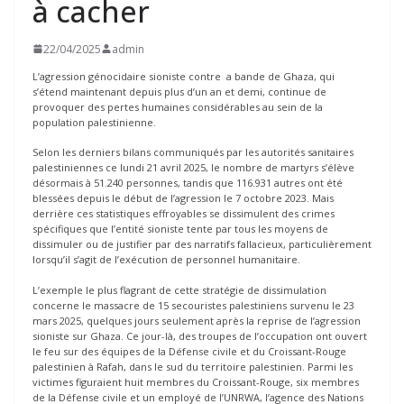
à cacher
22/04/2025
admin
L’agression génocidaire sioniste contre a bande de Ghaza, qui
s’étend maintenant depuis plus d’un an et demi, continue de
provoquer des pertes humaines considérables au sein de la
population palestinienne.
Selon les derniers bilans communiqués par les autorités sanitaires
palestiniennes ce lundi 21 avril 2025, le nombre de martyrs s’élève
désormais à 51.240 personnes, tandis que 116.931 autres ont été
blessées depuis le début de l’agression le 7 octobre 2023. Mais
derrière ces statistiques effroyables se dissimulent des crimes
spécifiques que l’entité sioniste tente par tous les moyens de
dissimuler ou de justifier par des narratifs fallacieux, particulièrement
lorsqu’il s’agit de l’exécution de personnel humanitaire.
L’exemple le plus flagrant de cette stratégie de dissimulation
concerne le massacre de 15 secouristes palestiniens survenu le 23
mars 2025, quelques jours seulement après la reprise de l’agression
sioniste sur Ghaza. Ce jour-là, des troupes de l’occupation ont ouvert
le feu sur des équipes de la Défense civile et du Croissant-Rouge
palestinien à Rafah, dans le sud du territoire palestinien. Parmi les
victimes figuraient huit membres du Croissant-Rouge, six membres
de la Défense civile et un employé de l’UNRWA, l’agence des Nations