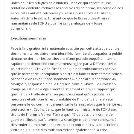
unies pour les réfugiés palestiniens. Dans ce qui constitue une
tentative évidente d’effacer les preuves de ce crime, les corps de ces
secouristes ont été retrouvés plusieurs jours après la fusillade,
enterrés dans le sable, formant ce que le Bureau des Affaires
humanitaires de l’ONU a qualifié sans ambages de « fosse
commune ».
Exécutions sommaires
Face à l’indignation internationale suscitée par cette attaque contre
des humanitaires clairement identifiés, l’armée d’occupation a publié
dimanche dernier les conclusions d’une pseudo enquête interne,
rapidement dénoncée comme mensongère par la Défense civile
palestinienne. « La vidéo filmée par l’un des ambulanciers prouve
que le narratif de l’occupation sioniste est faux et démontre qu’elle a
procédé à des exécutions sommaires », a déclaré Mohammed Al-
Moughair, responsable de la Défense civile à Ghaza. Le Croissant-
Rouge palestinien a également fermement rejeté ce rapport qu’il
qualifie de « truffé de mensonges », estimant qu’il « justifie les
meurtres et attribue la responsabilité de l’incident à une erreur
personnelle du commandement sur le terrain, alors que la vérité est
toute autre ». Cet incident, que le Haut-commissaire de l’ONU aux
droits de l’homme Volker Türk a qualifié de possible « crime de
guerre », illustre parfaitement la stratégie israélienne consistant à
dissimuler ou minimiser ses exactions contre les civils palestiniens.
Cette politique de dissimulation s’étend également à la crise