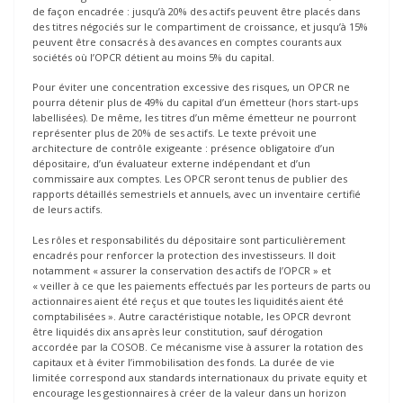
de façon encadrée : jusqu’à 20% des actifs peuvent être placés dans
des titres négociés sur le compartiment de croissance, et jusqu’à 15%
peuvent être consacrés à des avances en comptes courants aux
sociétés où l’OPCR détient au moins 5% du capital.
Pour éviter une concentration excessive des risques, un OPCR ne
pourra détenir plus de 49% du capital d’un émetteur (hors start-ups
labellisées). De même, les titres d’un même émetteur ne pourront
représenter plus de 20% de ses actifs. Le texte prévoit une
architecture de contrôle exigeante : présence obligatoire d’un
dépositaire, d’un évaluateur externe indépendant et d’un
commissaire aux comptes. Les OPCR seront tenus de publier des
rapports détaillés semestriels et annuels, avec un inventaire certifié
de leurs actifs.
Les rôles et responsabilités du dépositaire sont particulièrement
encadrés pour renforcer la protection des investisseurs. Il doit
notamment « assurer la conservation des actifs de l’OPCR » et
« veiller à ce que les paiements effectués par les porteurs de parts ou
actionnaires aient été reçus et que toutes les liquidités aient été
comptabilisées ». Autre caractéristique notable, les OPCR devront
être liquidés dix ans après leur constitution, sauf dérogation
accordée par la COSOB. Ce mécanisme vise à assurer la rotation des
capitaux et à éviter l’immobilisation des fonds. La durée de vie
limitée correspond aux standards internationaux du private equity et
encourage les gestionnaires à créer de la valeur dans un horizon