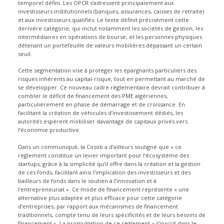
temporel défini. Les OPCR s’adressent principalement aux
investisseurs institutionnels (banques, assurances, caisses de retraite)
et aux investisseurs qualifiés. Le texte définit précisément cette
dernière catégorie, qui inclut notamment les sociétés de gestion, les
intermédiaires en opérations de bourse, et les personnes physiques
détenant un portefeuille de valeurs mobilières dépassant un certain
seuil.
Cette segmentation vise à protéger les épargnants particuliers des
risques inhérents au capital-risque, tout en permettant au marché de
se développer. Ce nouveau cadre réglementaire devrait contribuer à
combler le déficit de financement des PME algériennes,
particulièrement en phase de démarrage et de croissance. En
facilitant la création de véhicules d’investissement dédiés, les
autorités espèrent mobiliser davantage de capitaux privés vers
l’économie productive.
Dans un communiqué, la Cosob a d’ailleurs souligné que « ce
règlement constitue un levier important pour l’écosystème des
startups, grâce à la simplicité qu’il offre dans la création et la gestion
de ces fonds, facilitant ainsi l’implication des investisseurs et des
bailleurs de fonds dans le soutien à l’innovation et à
l’entrepreneuriat ». Ce mode de financement représente « une
alternative plus adaptée et plus efficace pour cette catégorie
d’entreprises, par rapport aux mécanismes de financement
traditionnels, compte tenu de leurs spécificités et de leurs besoins de
financement ». La promulgation de ce règlement « s’inscrit dans le