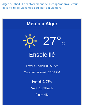
Algérie-Tchad : Le renforcement de la coopération au cœur
de la visite de Mohamed Boukhari à N’Djamena
Météo à Alger
27°
C
Ensoleillé
Lever du soleil: 05:58 AM
Coucher du soleil: 07:48 PM
Humidité: 73%
Vent: 13.3Kmph
Pluie: 4%