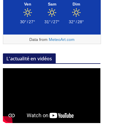
Ven
Sam
Dim
30°
/
27°
31°
/
27°
32°
/
28°
Data from
MeteoArt.com
L’actualité en vidéos