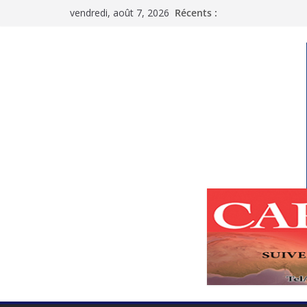
Passer
vendredi, août 7, 2026
Récents :
au
contenu