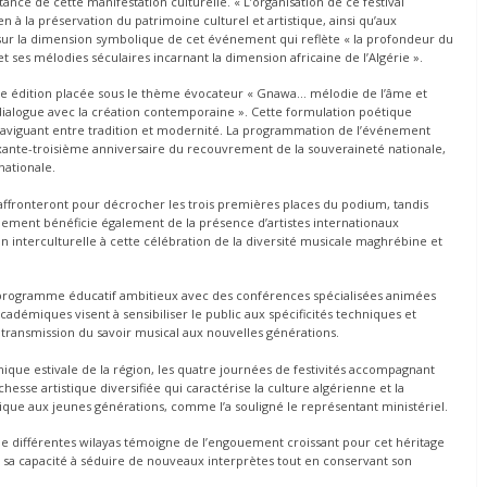
ance de cette manifestation culturelle. « L’organisation de ce festival
ien à la préservation du patrimoine culturel et artistique, ainsi qu’aux
ant sur la dimension symbolique de cet événement qui reflète « la profondeur du
t ses mélodies séculaires incarnant la dimension africaine de l’Algérie ».
te édition placée sous le thème évocateur « Gnawa… mélodie de l’âme et
 dialogue avec la création contemporaine ». Cette formulation poétique
 naviguant entre tradition et modernité. La programmation de l’événement
nte-troisième anniversaire du recouvrement de la souveraineté nationale,
nationale.
’affronteront pour décrocher les trois premières places du podium, tandis
énement bénéficie également de la présence d’artistes internationaux
 interculturelle à cette célébration de la diversité musicale maghrébine et
n programme éducatif ambitieux avec des conférences spécialisées animées
démiques visent à sensibiliser le public aux spécificités techniques et
la transmission du savoir musical aux nouvelles générations.
namique estivale de la région, les quatre journées de festivités accompagnant
ichesse artistique diversifiée qui caractérise la culture algérienne et la
que aux jeunes générations, comme l’a souligné le représentant ministériel.
 de différentes wilayas témoigne de l’engouement croissant pour cet héritage
e sa capacité à séduire de nouveaux interprètes tout en conservant son