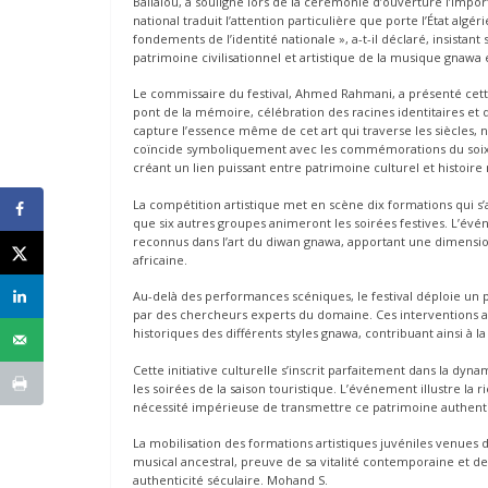
Ballalou, a souligné lors de la cérémonie d’ouverture l’import
national traduit l’attention particulière que porte l’État algér
fondements de l’identité nationale », a-t-il déclaré, insist
patrimoine civilisationnel et artistique de la musique gnawa e
Le commissaire du festival, Ahmed Rahmani, a présenté cet
pont de la mémoire, célébration des racines identitaires et
capture l’essence même de cet art qui traverse les siècles,
coïncide symboliquement avec les commémorations du soixa
créant un lien puissant entre patrimoine culturel et histoire 
La compétition artistique met en scène dix formations qui s
que six autres groupes animeront les soirées festives. L’év
reconnus dans l’art du diwan gnawa, apportant une dimension
africaine.
Au-delà des performances scéniques, le festival déploie u
par des chercheurs experts du domaine. Ces interventions aca
historiques des différents styles gnawa, contribuant ainsi à 
Cette initiative culturelle s’inscrit parfaitement dans la dy
les soirées de la saison touristique. L’événement illustre la r
nécessité impérieuse de transmettre ce patrimoine authenti
La mobilisation des formations artistiques juvéniles venues
musical ancestral, preuve de sa vitalité contemporaine et d
authenticité séculaire. Mohand S.