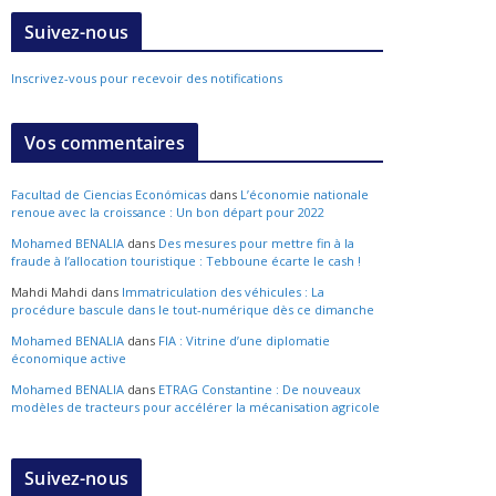
Suivez-nous
Inscrivez-vous pour recevoir des notifications
Vos commentaires
Facultad de Ciencias Económicas
dans
L’économie nationale
renoue avec la croissance : Un bon départ pour 2022
Mohamed BENALIA
dans
Des mesures pour mettre fin à la
fraude à l’allocation touristique : Tebboune écarte le cash !
Mahdi Mahdi
dans
Immatriculation des véhicules : La
procédure bascule dans le tout-numérique dès ce dimanche
Mohamed BENALIA
dans
FIA : Vitrine d’une diplomatie
économique active
Mohamed BENALIA
dans
ETRAG Constantine : De nouveaux
modèles de tracteurs pour accélérer la mécanisation agricole
Suivez-nous