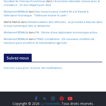
Facultad de Ciencias Económicas
dans
L’économie nationale renoue avec la
croissance : Un bon départ pour 2022
Mohamed BENALIA
dans
Des mesures pour mettre fin à la fraude à
l’allocation touristique : Tebboune écarte le cash !
Mahdi Mahdi
dans
Immatriculation des véhicules : La procédure bascule dans
le tout-numérique dès ce dimanche
Mohamed BENALIA
dans
FIA : Vitrine d’une diplomatie économique active
Mohamed BENALIA
dans
ETRAG Constantine : De nouveaux modèles de
tracteurs pour accélérer la mécanisation agricole
Suivez-nous
Inscrivez-vous pour recevoir des notifications
Copyright © 2026
La Sentinelle
. Tous droits réservés.