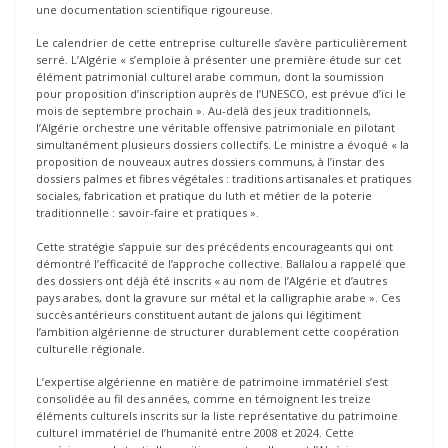
une documentation scientifique rigoureuse.
Le calendrier de cette entreprise culturelle s’avère particulièrement
serré. L’Algérie « s’emploie à présenter une première étude sur cet
élément patrimonial culturel arabe commun, dont la soumission
pour proposition d’inscription auprès de l’UNESCO, est prévue d’ici le
mois de septembre prochain ». Au-delà des jeux traditionnels,
l’Algérie orchestre une véritable offensive patrimoniale en pilotant
simultanément plusieurs dossiers collectifs. Le ministre a évoqué « la
proposition de nouveaux autres dossiers communs, à l’instar des
dossiers palmes et fibres végétales : traditions artisanales et pratiques
sociales, fabrication et pratique du luth et métier de la poterie
traditionnelle : savoir-faire et pratiques ».
Cette stratégie s’appuie sur des précédents encourageants qui ont
démontré l’efficacité de l’approche collective. Ballalou a rappelé que
des dossiers ont déjà été inscrits « au nom de l’Algérie et d’autres
pays arabes, dont la gravure sur métal et la calligraphie arabe ». Ces
succès antérieurs constituent autant de jalons qui légitiment
l’ambition algérienne de structurer durablement cette coopération
culturelle régionale.
L’expertise algérienne en matière de patrimoine immatériel s’est
consolidée au fil des années, comme en témoignent les treize
éléments culturels inscrits sur la liste représentative du patrimoine
culturel immatériel de l’humanité entre 2008 et 2024. Cette