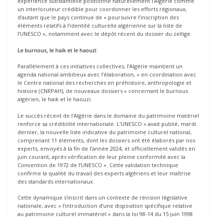
expérience substantielle positionne naturellement l’Algérie comme
un interlocuteur crédible pour coordonner les efforts régionaux,
d’autant que le pays continue de « poursuivre l’inscription des
éléments relatifs à l’identité culturelle algérienne sur la liste de
l’UNESCO », notamment avec le dépôt récent du dossier du zellige.
Le burnous, le haik et le haouzi
Parallèlement à ces initiatives collectives, l’Algérie maintient un
agenda national ambitieux avec l’élaboration, « en coordination avec
le Centre national des recherches en préhistoire, anthropologie et
histoire (CNRPAH), de nouveaux dossiers » concernant le burnous
algérien, le haik et le haouzi.
Le succès récent de l’Algérie dans le domaine du patrimoine matériel
renforce sa crédibilité internationale. L’UNESCO « avait publié, mardi
dernier, la nouvelle liste indicative du patrimoine culturel national,
comprenant 11 éléments, dont les dossiers ont été élaborés par nos
experts, envoyés à la fin de l’année 2024, et officiellement validés en
juin courant, après vérification de leur pleine conformité avec la
Convention de 1972 de l’UNESCO ». Cette validation technique
confirme la qualité du travail des experts algériens et leur maîtrise
des standards internationaux.
Cette dynamique s’inscrit dans un contexte de révision législative
nationale, avec « l’introduction d’une disposition spécifique relative
au patrimoine culturel immatériel » dans la loi 98-14 du 15 juin 1998