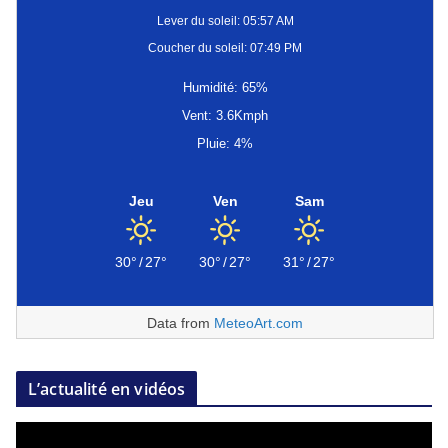
Lever du soleil: 05:57 AM
Coucher du soleil: 07:49 PM
Humidité: 65%
Vent: 3.6Kmph
Pluie: 4%
Jeu
Ven
Sam
30°
/
27°
30°
/
27°
31°
/
27°
Data from
MeteoArt.com
L’actualité en vidéos