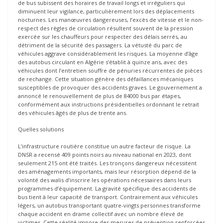
de bus subissent des horaires de travail longs et irréguliers qui
diminuent leur vigilance, particulièrement lors des déplacements
nocturnes. Les manœuvres dangereuses, l’excès de vitesse et le non-
respect des règles de circulation résultent souvent de la pression
exercée sur les chauffeurs pour respecter des délais serrés, au
détriment de la sécurité des passagers. La vétusté du parc de
véhicules aggrave considérablement les risques. La moyenne d’âge
des autobus circulant en Algérie s’établit à quinze ans, avec des
véhicules dont l’entretien souffre de pénuries récurrentes de pièces
de rechange. Cette situation génère des défaillances mécaniques
susceptibles de provoquer des accidents graves. Le gouvernement a
annoncé le renouvellement de plus de 84000 bus par étapes,
conformément aux instructions présidentielles ordonnant le retrait
des véhicules âgés de plus de trente ans.
Quelles solutions
L’infrastructure routière constitue un autre facteur de risque. La
DNSR a recensé 409 points noirs au niveau national en 2023, dont
seulement 215 ont été traités. Les tronçons dangereux nécessitent
des aménagements importants, mais leur résorption dépend de la
volonté des walis d’inscrire les opérations nécessaires dans leurs
programmes d’équipement. La gravité spécifique des accidents de
bus tient à leur capacité de transport. Contrairement aux véhicules
légers, un autobus transportant quatre-vingts personnes transforme
chaque accident en drame collectif avec un nombre élevé de
victimes. Cette réalité impose des mesures de prévention renforcées