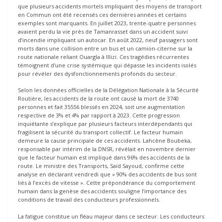
que plusieurs accidents mortels impliquant des moyens de transport
en Commun ont été recensés ces dernières années et certains
exemples sont marquants. En juillet 2023, trente-quatre personnes
avaient perdu la vie près de Tamanrasset dans un accident suivi
d’incendie impliquant un autocar. En août 2022, neuf passagers sont
morts dans une collision entre un bus et un camion-citerne sur la
route nationale reliant Ouargla à Illizi. Ces tragédies récurrentes
témoignent d’une crise systémique qui dépasse les incidents isolés
pour révéler des dysfonctionnements profonds du secteur.
Selon les données officielles de la Délégation Nationale à la Sécurité
Routière, les accidents de la route ont causé la mort de 3740
personnes et fait 35556 blessés en 2024, soit une augmentation
respective de 3% et 4% par rapport à 2023. Cette progression
inquiétante s’explique par plusieurs facteurs interdépendants qui
fragilisent la sécurité du transport collectif. Le facteur humain
demeure la cause principale de ces accidents. Lahcène Boubeka,
responsable par intérim de la DNSR, révélait en novembre dernier
que le facteur humain est impliqué dans 96% des accidents de la
route. Le ministre des Transports, Saïd Sayoud, confirme cette
analyse en déclarant vendredi que « 90% des accidents de bus sont
liés à l’excès de vitesse ». Cette prépondérance du comportement
humain dans la genèse des accidents souligne l’importance des
conditions de travail des conducteurs professionnels.
La fatigue constitue un fléau majeur dans ce secteur. Les conducteurs