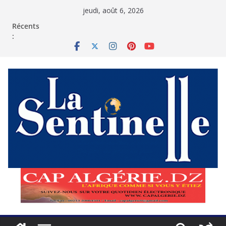
Passer
jeudi, août 6, 2026
au
contenu
Récents
: