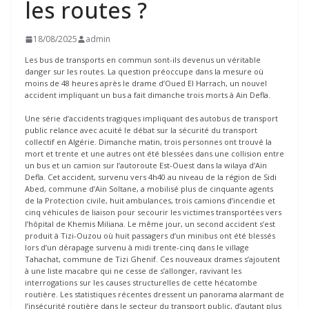
les routes ?
18/08/2025
admin
Les bus de transports en commun sont-ils devenus un véritable
danger sur les routes. La question préoccupe dans la mesure où
moins de 48 heures après le drame d’Oued El Harrach, un nouvel
accident impliquant un bus a fait dimanche trois morts à Ain Defla.
Une série d’accidents tragiques impliquant des autobus de transport
public relance avec acuité le débat sur la sécurité du transport
collectif en Algérie. Dimanche matin, trois personnes ont trouvé la
mort et trente et une autres ont été blessées dans une collision entre
un bus et un camion sur l’autoroute Est-Ouest dans la wilaya d’Aïn
Defla. Cet accident, survenu vers 4h40 au niveau de la région de Sidi
Abed, commune d’Aïn Soltane, a mobilisé plus de cinquante agents
de la Protection civile, huit ambulances, trois camions d’incendie et
cinq véhicules de liaison pour secourir les victimes transportées vers
l’hôpital de Khemis Miliana. Le même jour, un second accident s’est
produit à Tizi-Ouzou où huit passagers d’un minibus ont été blessés
lors d’un dérapage survenu à midi trente-cinq dans le village
Tahachat, commune de Tizi Ghenif. Ces nouveaux drames s’ajoutent
à une liste macabre qui ne cesse de s’allonger, ravivant les
interrogations sur les causes structurelles de cette hécatombe
routière. Les statistiques récentes dressent un panorama alarmant de
l’insécurité routière dans le secteur du transport public, d’autant plus