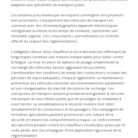
adaptées aux spécificités du transport public.
Les solutions préconisées par les experts convergent vers plusieurs
axes prioritaires. L’équipement des véhicules de transport en
commun avec des chronotachygraphes, appareils électroniques
enregistrant la vitesse et les temps de conduite, représente une
nécessité urgente. Ces « mouchards » permettraient un contrôle
effectif du respect des réglementations.
L’obligation d’avoir deux chauffeurs à bord des autocars effectuant de
longs trajets constitue une mesure indispensable pour lutter contre
la fatigue. La mise en place de stations de pesage empêcherait la
surcharge des véhicules, facteur aggravant des accidents.
L’amélioration des conditions de travail des conducteurs, incluant des
périodes de repos adéquates, s’impose également. La maintenance
préventive des véhicules nécessite des investissements substantiels
et une réorganisation du marché des pièces de rechange. Les
entreprises de transport doivent prioritairement garantir la sécurité
mécanique de leurs flottes plutôt que de privilégier la rentabilité à
court terme. La sensibilisation à la sécurité routière doit cibler
simultanément les conducteurs et les passagers. Des campagnes de
formation spécialisées peuvent promouvoir une culture de la
sécurité et réduire les comportements à risque. Le renforcement
des sanctions pénales contre les chauffeurs récidivistes, prévu par le
code pénal, doit s’accompagner d’une application rigoureuse de la
réglementation.