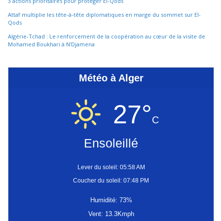
3 actions prioritaires pour protéger El-Qods
Attaf multiplie les tête-à-tête diplomatiques en marge du sommet sur El-
Qods
Algérie-Tchad : Le renforcement de la coopération au cœur de la visite de
Mohamed Boukhari à N’Djamena
Météo à Alger
27°
C
Ensoleillé
Lever du soleil: 05:58 AM
Coucher du soleil: 07:48 PM
Humidité: 73%
Vent: 13.3Kmph