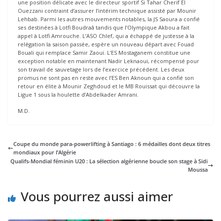
une position délicate avec le directeur sportif Si Tahar Cherif El
Ouezzani contraint d’assurer l’intérim technique assisté par Mounir
Lehbab. Parmi les autres mouvements notables, la JS Saoura a confié
ses destinées à Lotfi Boudraâ tandis que l’Olympique Akbou a fait
appel à Lotfi Amrouche. L’ASO Chlef, qui a échappé de justesse à la
relégation la saison passée, espère un nouveau départ avec Fouad
Bouali qui remplace Samir Zaoui. L’ES Mostaganem constitue une
exception notable en maintenant Nadir Leknaoui, récompensé pour
son travail de sauvetage lors de l’exercice précédent. Les deux
promus ne sont pas en reste avec l’ES Ben Aknoun qui a confié son
retour en élite à Mounir Zeghdoud et le MB Rouissat qui découvre la
Ligue 1 sous la houlette d’Abdelkader Amrani.
M.D.
Coupe du monde para-powerlifting à Santiago : 6 médailles dont deux titres
mondiaux pour l’Algérie
Qualifs-Mondial féminin U20 : La sélection algérienne boucle son stage à Sidi
Moussa
Vous pourrez aussi aimer