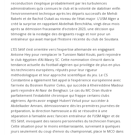
reconduction s’explique probablement par les turbulences
administratives qu’a connues le club et la volonté de stabiliser enfin
l’environnement technique après les départs successifs de Mehdi
Rabehi et de Rachid Oukali au niveau de l’état-major. L’USM Alger a
créé la surprise en rappelant Abdelhak Benchikha, vingt-deux mois
après sa démission fracassante d’octobre 2023, une décision qui
témoigne de la nostalgie des dirigeants rouge et noir pour un
entraîneur qui avait marqué l’histoire récente du club de Soustara.
L’ES Sétif s’est orientée vers l’expertise allemande en engageant
Antoine Hey pour remplacer le Tunisien Nabil Kouki, parti rejoindre
le club égyptien d’Al-Masry SC. Cette nomination s’inscrit dans la
tendance actuelle du football algérien qui privilégie de plus en plus
les techniciens européens, réputés pour leur rigueur
méthodologique et leur approche scientifique du jeu. Le CS
Constantine a également fait appel à l’expérience européenne avec
l’arrivée du Bosnien Rusmir Cviko, qui succède à Kheïreddine Madoui
parti rejoindre Al-Nasr de Benghazi. Le cas du MC Oran illustre
parfaitement l’instabilité chronique qui frappe certains clubs
algériens. Après avoir engagé Hubert Velud pour succéder à
Abdelkader Amrani, démissionnaire dès les premières journées de
préparation, la direction hamraouie a dû se résoudre à une
séparation à l’amiable avec l’ancien entraîneur de l’USM Alger et de
l’ES Sétif, invoquant des raisons personnelles du technicien français.
Cette situation pour le moins embarrassante, survenant à quelques
jours seulement du coup d’envoi du championnat, place le MCO dans