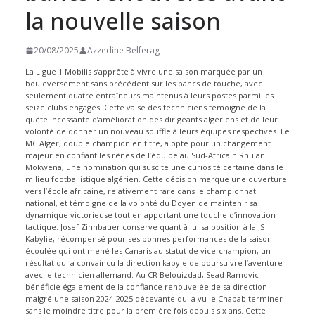
la nouvelle saison
20/08/2025
Azzedine Belferag
La Ligue 1 Mobilis s’apprête à vivre une saison marquée par un
bouleversement sans précédent sur les bancs de touche, avec
seulement quatre entraîneurs maintenus à leurs postes parmi les
seize clubs engagés. Cette valse des techniciens témoigne de la
quête incessante d’amélioration des dirigeants algériens et de leur
volonté de donner un nouveau souffle à leurs équipes respectives. Le
MC Alger, double champion en titre, a opté pour un changement
majeur en confiant les rênes de l’équipe au Sud-Africain Rhulani
Mokwena, une nomination qui suscite une curiosité certaine dans le
milieu footballistique algérien. Cette décision marque une ouverture
vers l’école africaine, relativement rare dans le championnat
national, et témoigne de la volonté du Doyen de maintenir sa
dynamique victorieuse tout en apportant une touche d’innovation
tactique. Josef Zinnbauer conserve quant à lui sa position à la JS
Kabylie, récompensé pour ses bonnes performances de la saison
écoulée qui ont mené les Canaris au statut de vice-champion, un
résultat qui a convaincu la direction kabyle de poursuivre l’aventure
avec le technicien allemand. Au CR Belouizdad, Sead Ramovic
bénéficie également de la confiance renouvelée de sa direction
malgré une saison 2024-2025 décevante qui a vu le Chabab terminer
sans le moindre titre pour la première fois depuis six ans. Cette