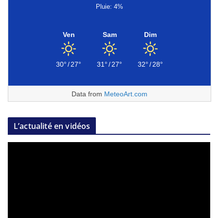
Pluie: 4%
Ven
Sam
Dim
30°
/
27°
31°
/
27°
32°
/
28°
Data from
MeteoArt.com
L’actualité en vidéos