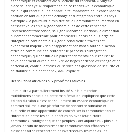
économique et commerciale à l’échelle du continent, « l’Algérie
place sous ses yeux l’importance de ce rendez-vous économique
majeur qui constitue une opportunité importante pour consolider sa
position en tant que pont d’échange et d’intégration entre les pays
d’Afrique », a poursuivi le ministre de la Communication, mettant en
perspective les enjeux géoéconomiques de cette rencontre.
L’événement transcende, souligne Mohamed Meziane, la dimension
purement commerciale pour embrasser une vision plus large de
l’intégration continentale. L’Algérie renouvelle à travers cet
événement majeur « son engagement constant à soutenir l’action
africaine commune et à renforcer le processus d’intégration
économique, qui constitue un pilier fondamental pour réaliser le
développement durable et ouvrir de larges horizons d’échange et de
partenariat, contribuant ainsi au service des questions de sécurité et
de stabilité sur le continent », a-t-il explicité.
Des solutions africaines aux problèmes africains
Le ministre a particulièrement insisté sur la dimension
multidimensionnelle de cette manifestation, expliquant que cette
édition du salon « n’est pas seulement un espace économique et
commercial, mais une plateforme de rencontre humaine et
culturelle et une opportunité de concrétiser la communication et
l’interaction entre les peuples africains, avec leur histoire
commune », soulignant que ces peuples « ont aujourd’hui, plus que
jamais, besoin de mécanismes de communication efficaces et
d’espaces où se rencontrent les investisseurs, les médias, les