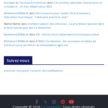
Facultad de Ciencias Económicas
dans
L’économie nationale renoue avec la
croissance : Un bon départ pour 2022
Mohamed BENALIA
dans
Des mesures pour mettre fin à la fraude à
l’allocation touristique : Tebboune écarte le cash !
Mahdi Mahdi
dans
Immatriculation des véhicules : La procédure bascule dans
le tout-numérique dès ce dimanche
Mohamed BENALIA
dans
FIA : Vitrine d’une diplomatie économique active
Mohamed BENALIA
dans
ETRAG Constantine : De nouveaux modèles de
tracteurs pour accélérer la mécanisation agricole
Suivez-nous
Inscrivez-vous pour recevoir des notifications
Copyright © 2026
La Sentinelle
. Tous droits réservés.