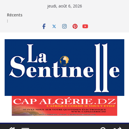
Passer
jeudi, août 6, 2026
au
contenu
Récents
: