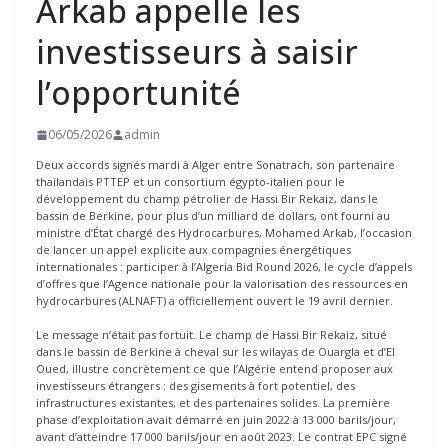
Arkab appelle les
investisseurs à saisir
l’opportunité
06/05/2026
admin
Deux accords signés mardi à Alger entre Sonatrach, son partenaire
thaïlandais PTTEP et un consortium égypto-italien pour le
développement du champ pétrolier de Hassi Bir Rekaiz, dans le
bassin de Berkine, pour plus d’un milliard de dollars, ont fourni au
ministre d’État chargé des Hydrocarbures, Mohamed Arkab, l’occasion
de lancer un appel explicite aux compagnies énergétiques
internationales : participer à l’Algeria Bid Round 2026, le cycle d’appels
d’offres que l’Agence nationale pour la valorisation des ressources en
hydrocarbures (ALNAFT) a officiellement ouvert le 19 avril dernier.
Le message n’était pas fortuit. Le champ de Hassi Bir Rekaiz, situé
dans le bassin de Berkine à cheval sur les wilayas de Ouargla et d’El
Oued, illustre concrètement ce que l’Algérie entend proposer aux
investisseurs étrangers : des gisements à fort potentiel, des
infrastructures existantes, et des partenaires solides. La première
phase d’exploitation avait démarré en juin 2022 à 13 000 barils/jour,
avant d’atteindre 17 000 barils/jour en août 2023. Le contrat EPC signé