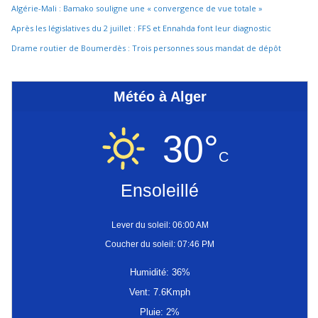
Algérie-Mali : Bamako souligne une « convergence de vue totale »
Après les législatives du 2 juillet : FFS et Ennahda font leur diagnostic
Drame routier de Boumerdès : Trois personnes sous mandat de dépôt
Météo à Alger
30°
C
Ensoleillé
Lever du soleil: 06:00 AM
Coucher du soleil: 07:46 PM
Humidité: 36%
Vent: 7.6Kmph
Pluie: 2%