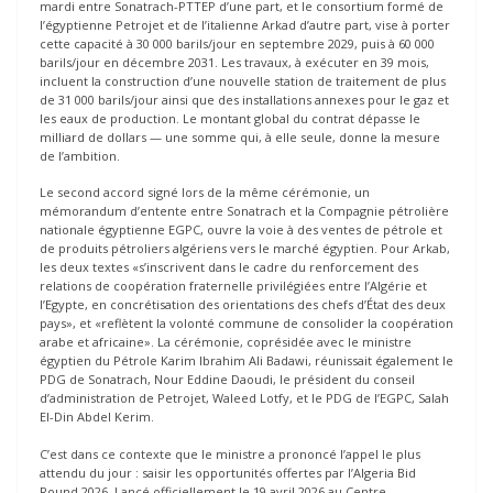
mardi entre Sonatrach-PTTEP d’une part, et le consortium formé de
l’égyptienne Petrojet et de l’italienne Arkad d’autre part, vise à porter
cette capacité à 30 000 barils/jour en septembre 2029, puis à 60 000
barils/jour en décembre 2031. Les travaux, à exécuter en 39 mois,
incluent la construction d’une nouvelle station de traitement de plus
de 31 000 barils/jour ainsi que des installations annexes pour le gaz et
les eaux de production. Le montant global du contrat dépasse le
milliard de dollars — une somme qui, à elle seule, donne la mesure
de l’ambition.
Le second accord signé lors de la même cérémonie, un
mémorandum d’entente entre Sonatrach et la Compagnie pétrolière
nationale égyptienne EGPC, ouvre la voie à des ventes de pétrole et
de produits pétroliers algériens vers le marché égyptien. Pour Arkab,
les deux textes «s’inscrivent dans le cadre du renforcement des
relations de coopération fraternelle privilégiées entre l’Algérie et
l’Egypte, en concrétisation des orientations des chefs d’État des deux
pays», et «reflètent la volonté commune de consolider la coopération
arabe et africaine». La cérémonie, coprésidée avec le ministre
égyptien du Pétrole Karim Ibrahim Ali Badawi, réunissait également le
PDG de Sonatrach, Nour Eddine Daoudi, le président du conseil
d’administration de Petrojet, Waleed Lotfy, et le PDG de l’EGPC, Salah
El-Din Abdel Kerim.
C’est dans ce contexte que le ministre a prononcé l’appel le plus
attendu du jour : saisir les opportunités offertes par l’Algeria Bid
Round 2026. Lancé officiellement le 19 avril 2026 au Centre