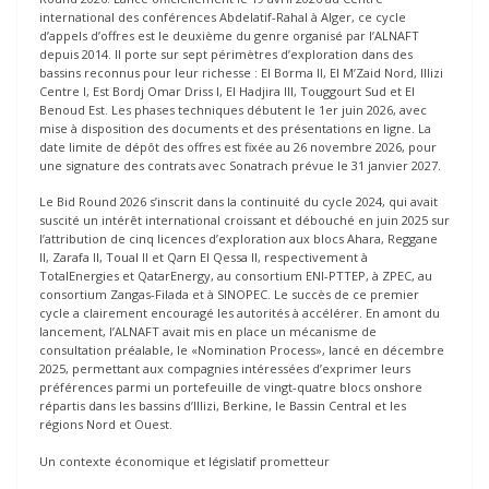
international des conférences Abdelatif-Rahal à Alger, ce cycle
d’appels d’offres est le deuxième du genre organisé par l’ALNAFT
depuis 2014. Il porte sur sept périmètres d’exploration dans des
bassins reconnus pour leur richesse : El Borma II, El M’Zaid Nord, Illizi
Centre I, Est Bordj Omar Driss I, El Hadjira III, Touggourt Sud et El
Benoud Est. Les phases techniques débutent le 1er juin 2026, avec
mise à disposition des documents et des présentations en ligne. La
date limite de dépôt des offres est fixée au 26 novembre 2026, pour
une signature des contrats avec Sonatrach prévue le 31 janvier 2027.
Le Bid Round 2026 s’inscrit dans la continuité du cycle 2024, qui avait
suscité un intérêt international croissant et débouché en juin 2025 sur
l’attribution de cinq licences d’exploration aux blocs Ahara, Reggane
II, Zarafa II, Toual II et Qarn El Qessa II, respectivement à
TotalEnergies et QatarEnergy, au consortium ENI-PTTEP, à ZPEC, au
consortium Zangas-Filada et à SINOPEC. Le succès de ce premier
cycle a clairement encouragé les autorités à accélérer. En amont du
lancement, l’ALNAFT avait mis en place un mécanisme de
consultation préalable, le «Nomination Process», lancé en décembre
2025, permettant aux compagnies intéressées d’exprimer leurs
préférences parmi un portefeuille de vingt-quatre blocs onshore
répartis dans les bassins d’Illizi, Berkine, le Bassin Central et les
régions Nord et Ouest.
Un contexte économique et législatif prometteur