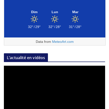
Dim
Lun
Mar
32°
/
29°
32°
/
28°
31°
/
28°
Data from
MeteoArt.com
L’actualité en vidéos