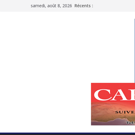
Passer
samedi, août 8, 2026
Récents :
au
contenu