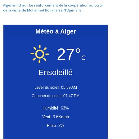
Algérie-Tchad : Le renforcement de la coopération au cœur
de la visite de Mohamed Boukhari à N’Djamena
Météo à Alger
27°
C
Ensoleillé
Lever du soleil: 05:59 AM
Coucher du soleil: 07:47 PM
Humidité: 63%
Vent: 3.6Kmph
Pluie: 2%