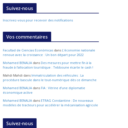
Suivez-nous
Inscrivez-vous pour recevoir des notifications
Vos commentaires
Facultad de Ciencias Económicas
dans
L’économie nationale
renoue avec la croissance : Un bon départ pour 2022
Mohamed BENALIA
dans
Des mesures pour mettre fin à la
fraude à l’allocation touristique : Tebboune écarte le cash !
Mahdi Mahdi
dans
Immatriculation des véhicules : La
procédure bascule dans le tout-numérique dès ce dimanche
Mohamed BENALIA
dans
FIA : Vitrine d’une diplomatie
économique active
Mohamed BENALIA
dans
ETRAG Constantine : De nouveaux
modèles de tracteurs pour accélérer la mécanisation agricole
Suivez-nous