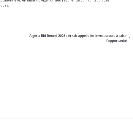
tutionnelle, en faisant d’Alger un lieu régulier de confrontation des
iques.
Algeria Bid Round 2026 : Arkab appelle les investisseurs à saisir
l’opportunité