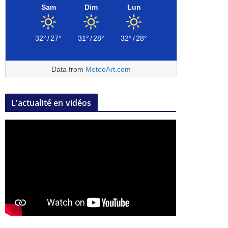
Sam
Dim
Lun
32°
/
27°
31°
/
28°
32°
/
28°
Data from
MeteoArt.com
L’actualité en vidéos