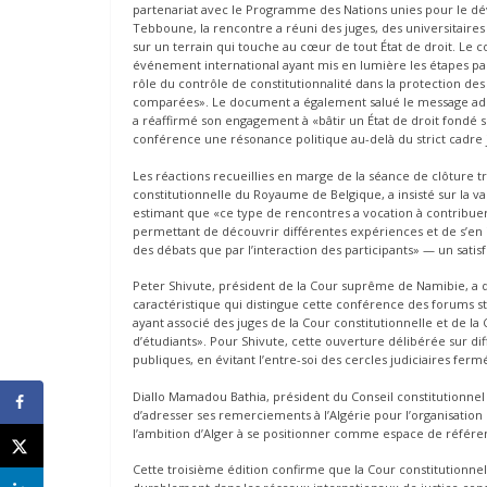
partenariat avec le Programme des Nations unies pour le d
Tebboune, la rencontre a réuni des juges, des universitaire
sur un terrain qui touche au cœur de tout État de droit. Le 
événement international ayant mis en lumière les étapes parc
rôle du contrôle de constitutionnalité dans la protection des
comparées». Le document a également salué le message adres
a réaffirmé son engagement à «bâtir un État de droit fondé 
conférence une résonance politique au-delà du strict cadre 
Les réactions recueillies en marge de la séance de clôture t
constitutionnelle du Royaume de Belgique, a insisté sur la va
estimant que «ce type de rencontres a vocation à contribuer 
permettant de découvrir différentes expériences et de s’en in
des débats que par l’interaction des participants» — un satisf
Peter Shivute, président de la Cour suprême de Namibie, a qu
caractéristique qui distingue cette conférence des forums str
ayant associé des juges de la Cour constitutionnelle et de la
d’étudiants». Pour Shivute, cette ouverture délibérée sur diff
publiques, en évitant l’entre-soi des cercles judiciaires ferm
Diallo Mamadou Bathia, président du Conseil constitutionnel 
d’adresser ses remerciements à l’Algérie pour l’organisatio
l’ambition d’Alger à se positionner comme espace de référen
Cette troisième édition confirme que la Cour constitutionnelle