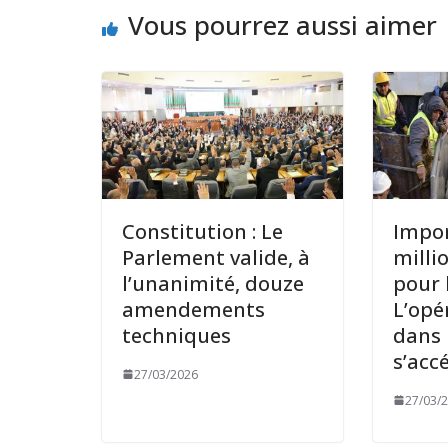
Vous pourrez aussi aimer
Constitution : Le
Impor
Parlement valide, à
milli
l’unanimité, douze
pour l
amendements
L’opé
techniques
dans 
s’acc
27/03/2026
27/03/