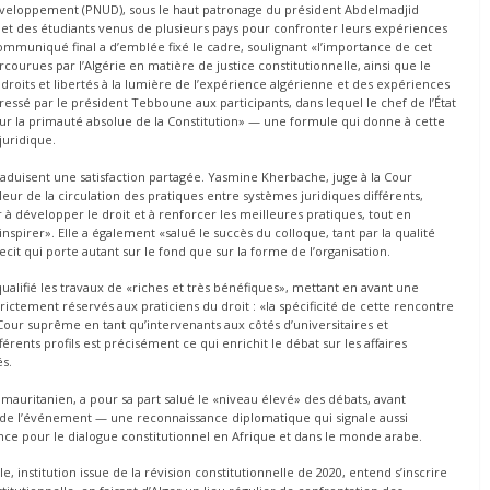
éveloppement (PNUD), sous le haut patronage du président Abdelmadjid
s et des étudiants venus de plusieurs pays pour confronter leurs expériences
communiqué final a d’emblée fixé le cadre, soulignant «l’importance de cet
ourues par l’Algérie en matière de justice constitutionnelle, ainsi que le
 droits et libertés à la lumière de l’expérience algérienne et des expériences
sé par le président Tebboune aux participants, dans lequel le chef de l’État
sur la primauté absolue de la Constitution» — une formule qui donne à cette
juridique.
raduisent une satisfaction partagée. Yasmine Kherbache, juge à la Cour
leur de la circulation des pratiques entre systèmes juridiques différents,
à développer le droit et à renforcer les meilleures pratiques, tout en
spirer». Elle a également «salué le succès du colloque, tant par la qualité
ecit qui porte autant sur le fond que sur la forme de l’organisation.
alifié les travaux de «riches et très bénéfiques», mettant en avant une
ictement réservés aux praticiens du droit : «la spécificité de cette rencontre
 Cour suprême en tant qu’intervenants aux côtés d’universitaires et
érents profils est précisément ce qui enrichit le débat sur les affaires
és.
mauritanien, a pour sa part salué le «niveau élevé» des débats, avant
n de l’événement — une reconnaissance diplomatique qui signale aussi
ce pour le dialogue constitutionnel en Afrique et dans le monde arabe.
, institution issue de la révision constitutionnelle de 2020, entend s’inscrire