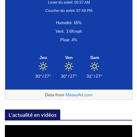
Lever du soleil: 05:57 AM
Coucher du soleil: 07:49 PM
Humidité: 65%
Vent: 3.6Kmph
Pluie: 4%
Jeu
Ven
Sam
30°
/
27°
30°
/
27°
31°
/
27°
Data from
MeteoArt.com
L’actualité en vidéos