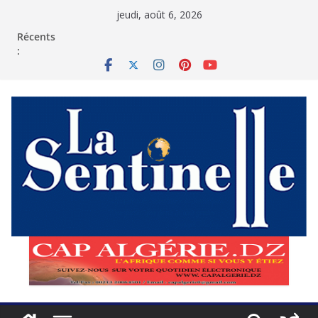
Passer
jeudi, août 6, 2026
au
contenu
Récents
: