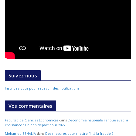
Suivez-nous
Inscrivez-vous pour recevoir des notifications
Vos commentaires
Facultad de Ciencias Económicas
dans
L’économie nationale renoue avec la
croissance : Un bon départ pour 2022
Mohamed BENALIA
dans
Des mesures pour mettre fin à la fraude à