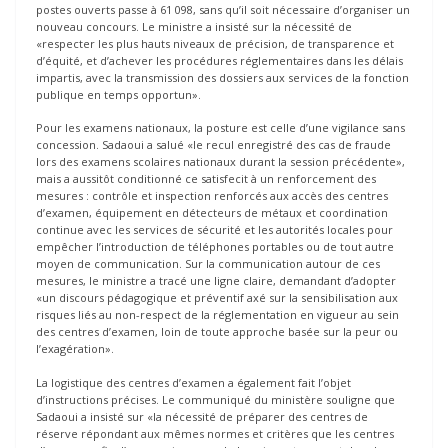
postes ouverts passe à 61 098, sans qu’il soit nécessaire d’organiser un
nouveau concours. Le ministre a insisté sur la nécessité de
«respecter les plus hauts niveaux de précision, de transparence et
d’équité, et d’achever les procédures réglementaires dans les délais
impartis, avec la transmission des dossiers aux services de la fonction
publique en temps opportun».
Pour les examens nationaux, la posture est celle d’une vigilance sans
concession. Sadaoui a salué «le recul enregistré des cas de fraude
lors des examens scolaires nationaux durant la session précédente»,
mais a aussitôt conditionné ce satisfecit à un renforcement des
mesures : contrôle et inspection renforcés aux accès des centres
d’examen, équipement en détecteurs de métaux et coordination
continue avec les services de sécurité et les autorités locales pour
empêcher l’introduction de téléphones portables ou de tout autre
moyen de communication. Sur la communication autour de ces
mesures, le ministre a tracé une ligne claire, demandant d’adopter
«un discours pédagogique et préventif axé sur la sensibilisation aux
risques liés au non-respect de la réglementation en vigueur au sein
des centres d’examen, loin de toute approche basée sur la peur ou
l’exagération».
La logistique des centres d’examen a également fait l’objet
d’instructions précises. Le communiqué du ministère souligne que
Sadaoui a insisté sur «la nécessité de préparer des centres de
réserve répondant aux mêmes normes et critères que les centres