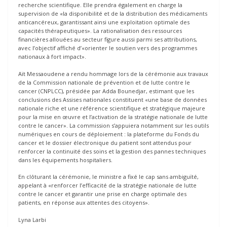
recherche scientifique. Elle prendra également en charge la
supervision de «la disponibilité et de la distribution des médicaments
anticancéreux, garantissant ainsi une exploitation optimale des
capacités thérapeutiques». La rationalisation des ressources
financières allouées au secteur figure aussi parmi ses attributions,
avec l’objectif affiché d’«orienter le soutien vers des programmes
nationaux à fort impact».
Aït Messaoudene a rendu hommage lors de la cérémonie aux travaux
de la Commission nationale de prévention et de lutte contre le
cancer (CNPLCC), présidée par Adda Bounedjar, estimant que les
conclusions des Assises nationales constituent «une base de données
nationale riche et une référence scientifique et stratégique majeure
pour la mise en œuvre et l’activation de la stratégie nationale de lutte
contre le cancer». La commission s’appuiera notamment sur les outils
numériques en cours de déploiement : la plateforme du Fonds du
cancer et le dossier électronique du patient sont attendus pour
renforcer la continuité des soins et la gestion des pannes techniques
dans les équipements hospitaliers.
En clôturant la cérémonie, le ministre a fixé le cap sans ambiguïté,
appelant à «renforcer l’efficacité de la stratégie nationale de lutte
contre le cancer et garantir une prise en charge optimale des
patients, en réponse aux attentes des citoyens».
Lyna Larbi