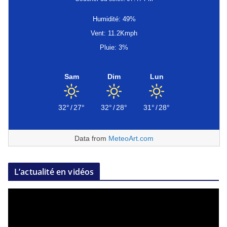
Humidité: 49%
Vent: 11.2Kmph
Pluie: 3%
Sam
Dim
Lun
32°
/
27°
32°
/
28°
31°
/
28°
Data from
MeteoArt.com
L’actualité en vidéos