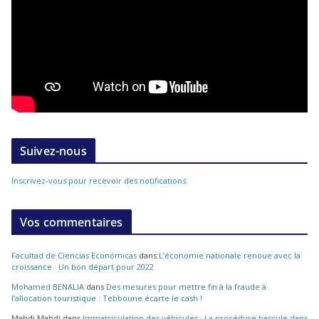
Suivez-nous
Inscrivez-vous pour recevoir des notifications
Vos commentaires
Facultad de Ciencias Económicas
dans
L’économie nationale renoue avec la
croissance : Un bon départ pour 2022
Mohamed BENALIA
dans
Des mesures pour mettre fin à la fraude à
l’allocation touristique : Tebboune écarte le cash !
Mahdi Mahdi
dans
Immatriculation des véhicules : La procédure bascule dans