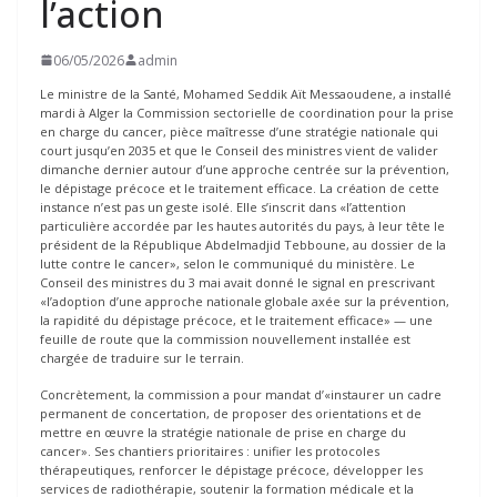
l’action
06/05/2026
admin
Le ministre de la Santé, Mohamed Seddik Aït Messaoudene, a installé
mardi à Alger la Commission sectorielle de coordination pour la prise
en charge du cancer, pièce maîtresse d’une stratégie nationale qui
court jusqu’en 2035 et que le Conseil des ministres vient de valider
dimanche dernier autour d’une approche centrée sur la prévention,
le dépistage précoce et le traitement efficace. La création de cette
instance n’est pas un geste isolé. Elle s’inscrit dans «l’attention
particulière accordée par les hautes autorités du pays, à leur tête le
président de la République Abdelmadjid Tebboune, au dossier de la
lutte contre le cancer», selon le communiqué du ministère. Le
Conseil des ministres du 3 mai avait donné le signal en prescrivant
«l’adoption d’une approche nationale globale axée sur la prévention,
la rapidité du dépistage précoce, et le traitement efficace» — une
feuille de route que la commission nouvellement installée est
chargée de traduire sur le terrain.
Concrètement, la commission a pour mandat d’«instaurer un cadre
permanent de concertation, de proposer des orientations et de
mettre en œuvre la stratégie nationale de prise en charge du
cancer». Ses chantiers prioritaires : unifier les protocoles
thérapeutiques, renforcer le dépistage précoce, développer les
services de radiothérapie, soutenir la formation médicale et la