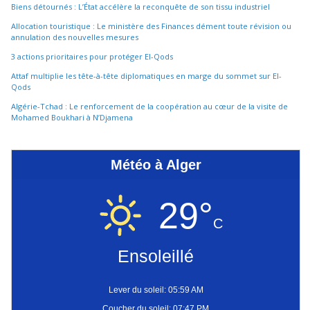
Biens détournés : L’État accélère la reconquête de son tissu industriel
Allocation touristique : Le ministère des Finances dément toute révision ou
annulation des nouvelles mesures
3 actions prioritaires pour protéger El-Qods
Attaf multiplie les tête-à-tête diplomatiques en marge du sommet sur El-
Qods
Algérie-Tchad : Le renforcement de la coopération au cœur de la visite de
Mohamed Boukhari à N’Djamena
Météo à Alger
29°
C
Ensoleillé
Lever du soleil: 05:59 AM
Coucher du soleil: 07:47 PM