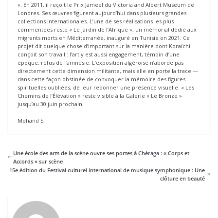
». En 2011, il reçoit le Prix Jameel du Victoria and Albert Museum de
Londres. Ses œuvres figurent aujourd’hui dans plusieurs grandes
collections internationales. L’une de ses réalisations les plus
commentées reste « Le Jardin de l’Afrique », un mémorial dédié aux
migrants morts en Méditerranée, inauguré en Tunisie en 2021. Ce
projet dit quelque chose d’important sur la manière dont Koraïchi
conçoit son travail : l’art y est aussi engagement, témoin d’une
époque, refus de l’amnésie. L’exposition algéroise n’aborde pas
directement cette dimension militante, mais elle en porte la trace —
dans cette façon obstinée de convoquer la mémoire des figures
spirituelles oubliées, de leur redonner une présence visuelle. « Les
Chemins de l’Élévation » reste visible à la Galerie « Le Bronze »
jusqu’au 30 juin prochain.
Mohand S.
Une école des arts de la scène ouvre ses portes à Chéraga : « Corps et
Accords » sur scène
15e édition du Festival culturel international de musique symphonique : Une
clôture en beauté