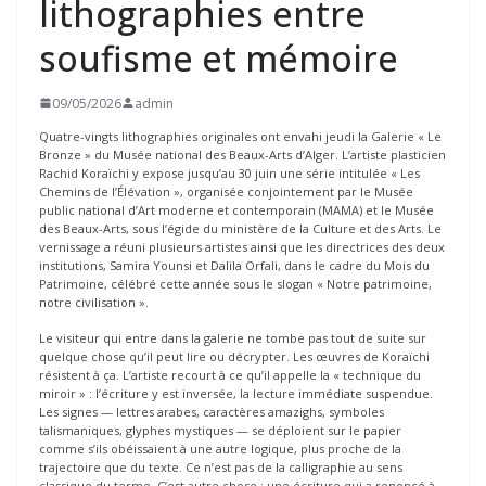
lithographies entre
soufisme et mémoire
09/05/2026
admin
Quatre-vingts lithographies originales ont envahi jeudi la Galerie « Le
Bronze » du Musée national des Beaux-Arts d’Alger. L’artiste plasticien
Rachid Koraïchi y expose jusqu’au 30 juin une série intitulée « Les
Chemins de l’Élévation », organisée conjointement par le Musée
public national d’Art moderne et contemporain (MAMA) et le Musée
des Beaux-Arts, sous l’égide du ministère de la Culture et des Arts. Le
vernissage a réuni plusieurs artistes ainsi que les directrices des deux
institutions, Samira Younsi et Dalila Orfali, dans le cadre du Mois du
Patrimoine, célébré cette année sous le slogan « Notre patrimoine,
notre civilisation ».
Le visiteur qui entre dans la galerie ne tombe pas tout de suite sur
quelque chose qu’il peut lire ou décrypter. Les œuvres de Koraïchi
résistent à ça. L’artiste recourt à ce qu’il appelle la « technique du
miroir » : l’écriture y est inversée, la lecture immédiate suspendue.
Les signes — lettres arabes, caractères amazighs, symboles
talismaniques, glyphes mystiques — se déploient sur le papier
comme s’ils obéissaient à une autre logique, plus proche de la
trajectoire que du texte. Ce n’est pas de la calligraphie au sens
classique du terme. C’est autre chose : une écriture qui a renoncé à