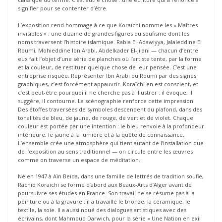
signifier pour se contenter d’être.
L’exposition rend hommage à ce que Koraïchi nomme les « Maîtres
invisibles » : une dizaine de grandes figures du soufisme dont les
noms traversent l’histoire islamique. Rabia El-Adawiyya, Jalaleddine El
Roumi, Mohieddine Ibn Arabi, Abdelkader El-Jilani — chacun d’entre
eux fait l’objet d’une série de planches où l’artiste tente, par la forme
et la couleur, de restituer quelque chose de leur pensée. C’est une
entreprise risquée. Représenter Ibn Arabi ou Roumi par des signes
graphiques, c’est forcément appauvrir. Koraïchi en est conscient, et
c’est peut-être pourquoi il ne cherche pas à illustrer : il évoque, il
suggère, il contourne. La scénographie renforce cette impression.
Des étoffes traversées de symboles descendent du plafond, dans des
tonalités de bleu, de jaune, de rouge, de vert et de violet. Chaque
couleur est portée par une intention : le bleu renvoie à la profondeur
intérieure, le jaune à la lumière et à la quête de connaissance.
L’ensemble crée une atmosphère qui tient autant de l’installation que
de l’exposition au sens traditionnel — on circule entre les œuvres
comme on traverse un espace de méditation.
Né en 1947 à Aïn Beïda, dans une famille de lettrés de tradition soufie,
Rachid Koraïchi se forme d’abord aux Beaux-Arts d’Alger avant de
poursuivre ses études en France. Son travail ne se résume pas à la
peinture ou à la gravure : il a travaillé le bronze, la céramique, le
textile, la soie. Il a aussi noué des dialogues artistiques avec des
écrivains, dont Mahmoud Darwich, pour la série « Une Nation en exil