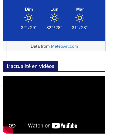
Dim
Lun
Mar
32°
/
29°
32°
/
28°
31°
/
28°
Data from
MeteoArt.com
L’actualité en vidéos