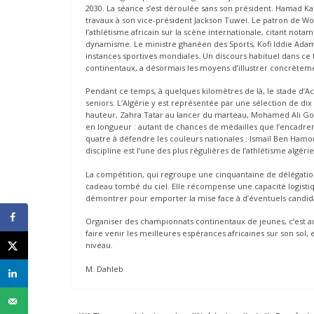
2030. La séance s’est déroulée sans son président. Hamad Ka
travaux à son vice-président Jackson Tuwei. Le patron de World
l’athlétisme africain sur la scène internationale, citant no
dynamisme. Le ministre ghanéen des Sports, Kofi Iddie Adams,
instances sportives mondiales. Un discours habituel dans ce 
continentaux, a désormais les moyens d’illustrer concrètem
Pendant ce temps, à quelques kilomètres de là, le stade d’Ac
seniors. L’Algérie y est représentée par une sélection de d
hauteur, Zahra Tatar au lancer du marteau, Mohamed Ali Go
en longueur : autant de chances de médailles que l’encadre
quatre à défendre les couleurs nationales : Ismaïl Ben Ham
discipline est l’une des plus régulières de l’athlétisme algérie
La compétition, qui regroupe une cinquantaine de délégations
cadeau tombé du ciel. Elle récompense une capacité logistiqu
démontrer pour emporter la mise face à d’éventuels candid
Organiser des championnats continentaux de jeunes, c’est au
faire venir les meilleures espérances africaines sur son sol
niveau.
M. Dahleb