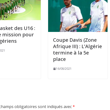
asket des U16 :
e mission pour
Coupe Davis (Zone
lgériens
Afrique III) : L’Algérie
2021
termine à la 5e
place
16/08/2021
champs obligatoires sont indiqués avec
*