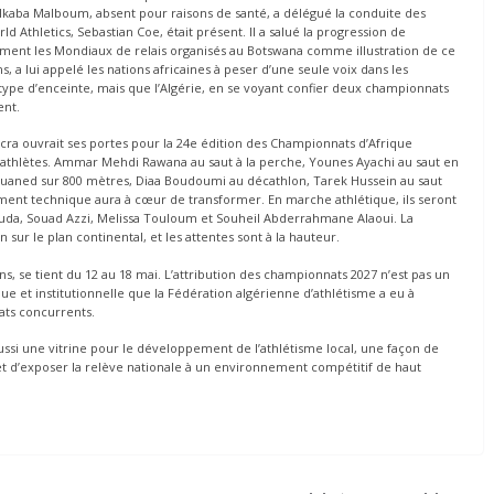
lkaba Malboum, absent pour raisons de santé, a délégué la conduite des
 Athletics, Sebastian Coe, était présent. Il a salué la progression de
tamment les Mondiaux de relais organisés au Botswana comme illustration de ce
 a lui appelé les nations africaines à peser d’une seule voix dans les
type d’enceinte, mais que l’Algérie, en se voyant confier deux championnats
ent.
cra ouvrait ses portes pour la 24e édition des Championnats d’Afrique
ix athlètes. Ammar Mehdi Rawana au saut à la perche, Younes Ayachi au saut en
uaned sur 800 mètres, Diaa Boudoumi au décathlon, Tarek Hussein au saut
ment technique aura à cœur de transformer. En marche athlétique, ils seront
ouda, Souad Azzi, Melissa Touloum et Souheil Abderrahmane Alaoui. La
n sur le plan continental, et les attentes sont à la hauteur.
, se tient du 12 au 18 mai. L’attribution des championnats 2027 n’est pas un
e et institutionnelle que la Fédération algérienne d’athlétisme a eu à
ats concurrents.
ssi une vitrine pour le développement de l’athlétisme local, une façon de
, et d’exposer la relève nationale à un environnement compétitif de haut