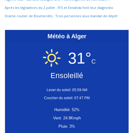
Après les législatives du 2 juillet : FFS et Ennahda font leur diagnostic
Drame routier de Boumerdès : Trois personnes sous mandat de dépôt
Météo à Alger
31°
C
Ensoleillé
Lever du soleil: 05:59 AM
Coucher du soleil: 07:47 PM
Humidité: 52%
Vent: 24.8Kmph
Pluie: 3%