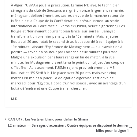
À Alger, l’USMA a joué la précaution. Lamine N’Diaye, le technicien
sénégalais du club de Soustara, a aligné un onze largement remanié,
ménageant délibérément ses cadres en vue de la manche retour de
la finale de la Coupe de la Confédération, prévue samedi au stade
international du Caire face au Zamalek (19h00, heure algérienne). Les
Rouge et Noir avaient pourtant bien lancé leur soirée : Benayad
transformait un premier penalty dès la 10e minute. Mais le jeune
Boutaoui, 20 ans, ratait le second tir au but accordé à son équipe à la
19e minute, laissant l’Espérance de Mostaganem — qui n’avait rien à
perdre — revenir à hauteur par Laireche deux minutes plus tard.
Malgré une expulsion dans leurs rangs en fin de match, à la 80e
minute, les Mostaganémois ont tenu le point du nul jusqu’au coup de
sifflet final. Au classement, l’USMA rejoint provisoirement le MB
Rouissat et l’ES Sétif à la 11e place avec 30 points, mais avec cinq
matchs en moins à jouer. La délégation algéroise s’est envolée
mercredi pour l’Égypte, à bord d’un vol spécial, avec un avantage d’un
but à défendre et une Coupe à aller chercher.
M.D.
CAN U17 : Les Verts en blanc pour défier le Ghana
L2 amateur — Barrages d’accession : Quatre équipes se disputent le dernier
billet pour la Ligue 1