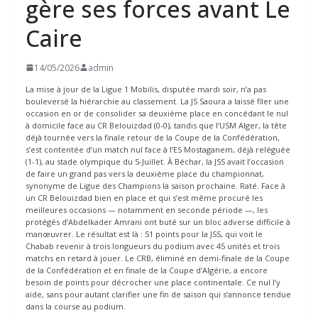
gère ses forces avant Le
Caire
14/05/2026
admin
La mise à jour de la Ligue 1 Mobilis, disputée mardi soir, n’a pas
bouleversé la hiérarchie au classement. La JS Saoura a laissé filer une
occasion en or de consolider sa deuxième place en concédant le nul
à domicile face au CR Belouizdad (0-0), tandis que l’USM Alger, la tête
déjà tournée vers la finale retour de la Coupe de la Confédération,
s’est contentée d’un match nul face à l’ES Mostaganem, déjà reléguée
(1-1), au stade olympique du 5-Juillet. À Béchar, la JSS avait l’occasion
de faire un grand pas vers la deuxième place du championnat,
synonyme de Ligue des Champions la saison prochaine. Raté. Face à
un CR Belouizdad bien en place et qui s’est même procuré les
meilleures occasions — notamment en seconde période —, les
protégés d’Abdelkader Amrani ont buté sur un bloc adverse difficile à
manœuvrer. Le résultat est là : 51 points pour la JSS, qui voit le
Chabab revenir à trois longueurs du podium avec 45 unités et trois
matchs en retard à jouer. Le CRB, éliminé en demi-finale de la Coupe
de la Confédération et en finale de la Coupe d’Algérie, a encore
besoin de points pour décrocher une place continentale. Ce nul l’y
aide, sans pour autant clarifier une fin de saison qui s’annonce tendue
dans la course au podium.