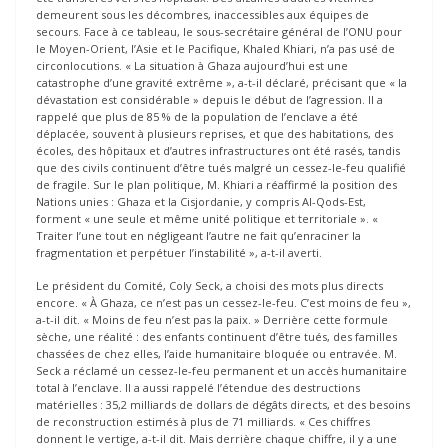
demeurent sous les décombres, inaccessibles aux équipes de
secours. Face à ce tableau, le sous-secrétaire général de l’ONU pour
le Moyen-Orient, l’Asie et le Pacifique, Khaled Khiari, n’a pas usé de
circonlocutions. « La situation à Ghaza aujourd’hui est une
catastrophe d’une gravité extrême », a-t-il déclaré, précisant que « la
dévastation est considérable » depuis le début de l’agression. Il a
rappelé que plus de 85 % de la population de l’enclave a été
déplacée, souvent à plusieurs reprises, et que des habitations, des
écoles, des hôpitaux et d’autres infrastructures ont été rasés, tandis
que des civils continuent d’être tués malgré un cessez-le-feu qualifié
de fragile. Sur le plan politique, M. Khiari a réaffirmé la position des
Nations unies : Ghaza et la Cisjordanie, y compris Al-Qods-Est,
forment « une seule et même unité politique et territoriale ». «
Traiter l’une tout en négligeant l’autre ne fait qu’enraciner la
fragmentation et perpétuer l’instabilité », a-t-il averti.
Le président du Comité, Coly Seck, a choisi des mots plus directs
encore. « À Ghaza, ce n’est pas un cessez-le-feu. C’est moins de feu »,
a-t-il dit. « Moins de feu n’est pas la paix. » Derrière cette formule
sèche, une réalité : des enfants continuent d’être tués, des familles
chassées de chez elles, l’aide humanitaire bloquée ou entravée. M.
Seck a réclamé un cessez-le-feu permanent et un accès humanitaire
total à l’enclave. Il a aussi rappelé l’étendue des destructions
matérielles : 35,2 milliards de dollars de dégâts directs, et des besoins
de reconstruction estimés à plus de 71 milliards. « Ces chiffres
donnent le vertige, a-t-il dit. Mais derrière chaque chiffre, il y a une