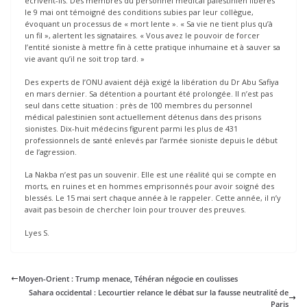
écrivent-ils. Des membres du personnel médical palestinien libérés
le 9 mai ont témoigné des conditions subies par leur collègue,
évoquant un processus de « mort lente ». « Sa vie ne tient plus qu’à
un fil », alertent les signataires. « Vous avez le pouvoir de forcer
l’entité sioniste à mettre fin à cette pratique inhumaine et à sauver sa
vie avant qu’il ne soit trop tard. »
Des experts de l’ONU avaient déjà exigé la libération du Dr Abu Safiya
en mars dernier. Sa détention a pourtant été prolongée. Il n’est pas
seul dans cette situation : près de 100 membres du personnel
médical palestinien sont actuellement détenus dans des prisons
sionistes. Dix-huit médecins figurent parmi les plus de 431
professionnels de santé enlevés par l’armée sioniste depuis le début
de l’agression.
La Nakba n’est pas un souvenir. Elle est une réalité qui se compte en
morts, en ruines et en hommes emprisonnés pour avoir soigné des
blessés. Le 15 mai sert chaque année à le rappeler. Cette année, il n’y
avait pas besoin de chercher loin pour trouver des preuves.
Lyes S.
Moyen-Orient : Trump menace, Téhéran négocie en coulisses
Sahara occidental : Lecourtier relance le débat sur la fausse neutralité de
Paris