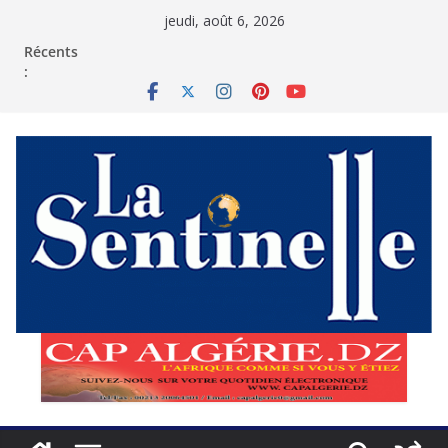
Passer
jeudi, août 6, 2026
au
contenu
Récents
: