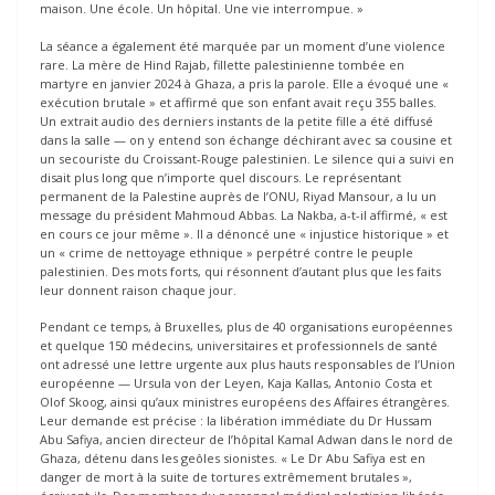
maison. Une école. Un hôpital. Une vie interrompue. »
La séance a également été marquée par un moment d’une violence
rare. La mère de Hind Rajab, fillette palestinienne tombée en
martyre en janvier 2024 à Ghaza, a pris la parole. Elle a évoqué une «
exécution brutale » et affirmé que son enfant avait reçu 355 balles.
Un extrait audio des derniers instants de la petite fille a été diffusé
dans la salle — on y entend son échange déchirant avec sa cousine et
un secouriste du Croissant-Rouge palestinien. Le silence qui a suivi en
disait plus long que n’importe quel discours. Le représentant
permanent de la Palestine auprès de l’ONU, Riyad Mansour, a lu un
message du président Mahmoud Abbas. La Nakba, a-t-il affirmé, « est
en cours ce jour même ». Il a dénoncé une « injustice historique » et
un « crime de nettoyage ethnique » perpétré contre le peuple
palestinien. Des mots forts, qui résonnent d’autant plus que les faits
leur donnent raison chaque jour.
Pendant ce temps, à Bruxelles, plus de 40 organisations européennes
et quelque 150 médecins, universitaires et professionnels de santé
ont adressé une lettre urgente aux plus hauts responsables de l’Union
européenne — Ursula von der Leyen, Kaja Kallas, Antonio Costa et
Olof Skoog, ainsi qu’aux ministres européens des Affaires étrangères.
Leur demande est précise : la libération immédiate du Dr Hussam
Abu Safiya, ancien directeur de l’hôpital Kamal Adwan dans le nord de
Ghaza, détenu dans les geôles sionistes. « Le Dr Abu Safiya est en
danger de mort à la suite de tortures extrêmement brutales »,