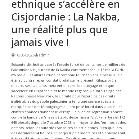
ethnique s’accélère en
Cisjordanie : La Nakba,
une réalité plus que
jamais vive !
16/05/2026
admin
Soixante-dix-huit ans après l’exode forcé de centaines de milliers de
Palestiniens, la Journée de la Nakba commémorée le 15 mai à l’ONU
n’a pas eu les allures d’une cérémonie tournée vers le passé. Elle a
été, au contraire, un constat brutal sur le présent : Ghaza brûle
encore, ses habitants meurent encore, le nettoyage ethnique
s’accélère en Cisjordanie et le monde regarde. Réuni au siège des
Nations unies à New York, le Comité pour l’exercice des droits
inaliénables du peuple palestinien a tenu une séance spéciale
marquée par des témoignages qui ont pesé lourd dans la salle. Les
chiffres énoncés donnent le vertige. Le bilan de l’agression sioniste
contre la bande de Ghaza s’établit désormais à 72 757 martyrs et 172
645 blessés depuis le 7 octobre 2023, en majorité des femmes et des
enfants, selon les autorités sanitaires palestiniennes. Rien que lors
des dernières 24 heures, 13 corps supplémentaires et 57 blessés ont
été transférés vers les hôpitaux. Des dizaines d’autres victimes