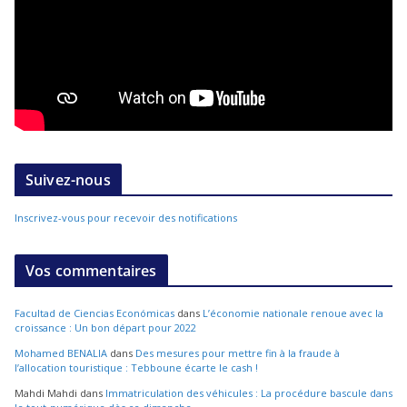
Suivez-nous
Inscrivez-vous pour recevoir des notifications
Vos commentaires
Facultad de Ciencias Económicas
dans
L’économie nationale renoue avec la
croissance : Un bon départ pour 2022
Mohamed BENALIA
dans
Des mesures pour mettre fin à la fraude à
l’allocation touristique : Tebboune écarte le cash !
Mahdi Mahdi
dans
Immatriculation des véhicules : La procédure bascule dans