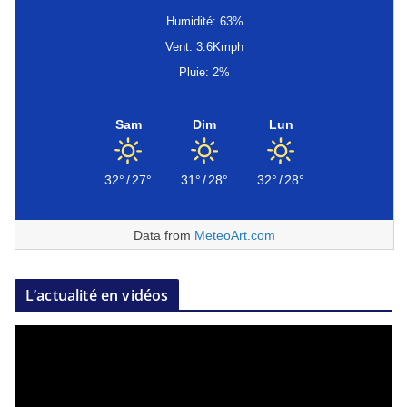
Humidité: 63%
Vent: 3.6Kmph
Pluie: 2%
Sam
Dim
Lun
32°
/
27°
31°
/
28°
32°
/
28°
Data from
MeteoArt.com
L’actualité en vidéos