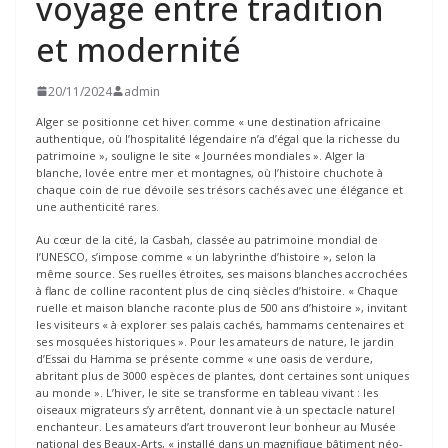
voyage entre tradition
et modernité
20/11/2024
admin
Alger se positionne cet hiver comme « une destination africaine
authentique, où l’hospitalité légendaire n’a d’égal que la richesse du
patrimoine », souligne le site « Journées mondiales ». Alger la
blanche, lovée entre mer et montagnes, où l’histoire chuchote à
chaque coin de rue dévoile ses trésors cachés avec une élégance et
une authenticité rares.
Au cœur de la cité, la Casbah, classée au patrimoine mondial de
l’UNESCO, s’impose comme « un labyrinthe d’histoire », selon la
même source. Ses ruelles étroites, ses maisons blanches accrochées
à flanc de colline racontent plus de cinq siècles d’histoire. « Chaque
ruelle et maison blanche raconte plus de 500 ans d’histoire », invitant
les visiteurs « à explorer ses palais cachés, hammams centenaires et
ses mosquées historiques ». Pour les amateurs de nature, le jardin
d’Essai du Hamma se présente comme « une oasis de verdure,
abritant plus de 3000 espèces de plantes, dont certaines sont uniques
au monde ». L’hiver, le site se transforme en tableau vivant : les
oiseaux migrateurs s’y arrêtent, donnant vie à un spectacle naturel
enchanteur. Les amateurs d’art trouveront leur bonheur au Musée
national des Beaux-Arts, « installé dans un magnifique bâtiment néo-