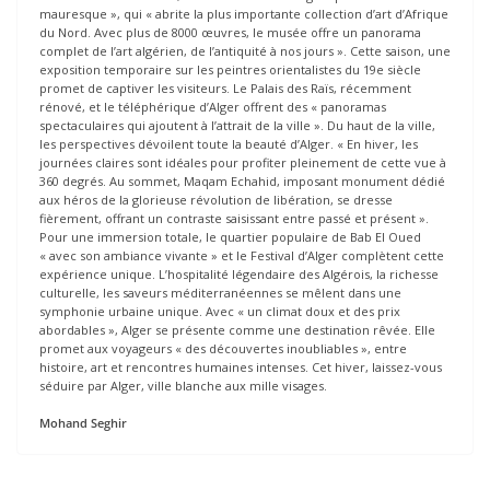
mauresque », qui « abrite la plus importante collection d’art d’Afrique
du Nord. Avec plus de 8000 œuvres, le musée offre un panorama
complet de l’art algérien, de l’antiquité à nos jours ». Cette saison, une
exposition temporaire sur les peintres orientalistes du 19e siècle
promet de captiver les visiteurs. Le Palais des Raïs, récemment
rénové, et le téléphérique d’Alger offrent des « panoramas
spectaculaires qui ajoutent à l’attrait de la ville ». Du haut de la ville,
les perspectives dévoilent toute la beauté d’Alger. « En hiver, les
journées claires sont idéales pour profiter pleinement de cette vue à
360 degrés. Au sommet, Maqam Echahid, imposant monument dédié
aux héros de la glorieuse révolution de libération, se dresse
fièrement, offrant un contraste saisissant entre passé et présent ».
Pour une immersion totale, le quartier populaire de Bab El Oued
« avec son ambiance vivante » et le Festival d’Alger complètent cette
expérience unique. L’hospitalité légendaire des Algérois, la richesse
culturelle, les saveurs méditerranéennes se mêlent dans une
symphonie urbaine unique. Avec « un climat doux et des prix
abordables », Alger se présente comme une destination rêvée. Elle
promet aux voyageurs « des découvertes inoubliables », entre
histoire, art et rencontres humaines intenses. Cet hiver, laissez-vous
séduire par Alger, ville blanche aux mille visages.
Mohand Seghir