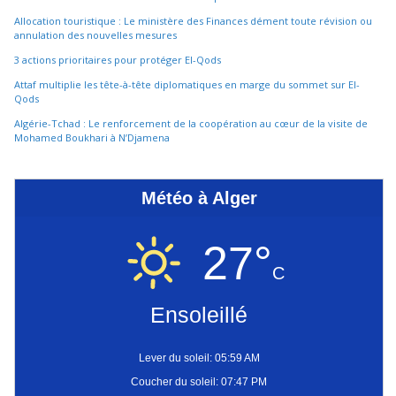
Allocation touristique : Le ministère des Finances dément toute révision ou
annulation des nouvelles mesures
3 actions prioritaires pour protéger El-Qods
Attaf multiplie les tête-à-tête diplomatiques en marge du sommet sur El-
Qods
Algérie-Tchad : Le renforcement de la coopération au cœur de la visite de
Mohamed Boukhari à N’Djamena
Météo à Alger
27°
C
Ensoleillé
Lever du soleil: 05:59 AM
Coucher du soleil: 07:47 PM