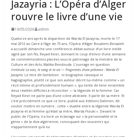
Jazayria : L’Opéra d’Alger
rouvre le livre d’une vie
19/05/2026
admin
Quatorze ans après la disparition de Warda El Jazayria, morte le 17
mai 2012 au Caire à l’âge de 73 ans, l’Opéra d’Alger Boualem-Bessaïeh
a accueilli dimanche une conférence-débat autour d’un livre inédit
signé par son fils, Reyad Kesri, donnant le coup d’envoi d’une semaine
de commémorations placées sous le patronage de la ministre de la
Culture et des Arts, Malika Bendouda. L’ouvrage en question
s’intitule
La voix, le sang et la vie — Fragments d’une présence : Warda El
Jazayria
. Le titre dit l’ambition : ni biographie classique ni
hagiographie, plutôt ce que son auteur décrit lui-même comme « un
récit intime et profondément humain », qui tente de tenir ensemble
deux réalités difficiles à réconcilier — la légende et la femme. Car
Reyad Kesri ne parle pas d’une icône abstraite. Il parle de sa mère. Et
c’est précisément ce que ce livre, publié aux éditions Dalimen, dit
vouloir mettre en lumière : cette « dualité entre la légende Warda El
Jazayria et la femme qu’était sa mère, Warda Ftouki ». Devant le
public de l’Opéra, il a livré un éclairage sur « la personnalité et le
génie » de la diva algérienne, convoquant des souvenirs qui
n’appartiennent qu’à lui.
L’ouvrage est enrichi de témoignages d’artistes et de proches qui ont