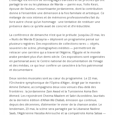
partagé la vie ou les plateaux de Warda — parmi eux, Yollo Kesri,
épouse de l’auteur, ressortissante jordanienne, dont la contribution
donne à l’ensemble une dimension à la fois familiale et artistique. Ce
mélange de voix intimes et de mémoires professionnelles fait du
livre autre chose qu’un hommage : une tentative de restituer une
présence dans ce qu’elle avait de concret et d’irréductible.
La conférence de dimanche n’est que le prélude. Jusqu’au 23 mai, les
« Nuits de Warda El Jazayria » déploient un programme pensé sur
plusieurs registres. Des expositions de collections rares — objets,
souvenirs de scène, photographies inédites — permettront de
retracer une carrière qui a traversé l’Algérie, l’Égypte et le monde
arabe pendant plus d’un demi-siècle. Ces expositions sont organisées
en partenariat avec le Centre national de documentation de l’image
et des médias, ce qui leur confère un caractère à la fois patrimonial
et documentaire.
Deux soirées musicales sont au cœur du programme. Le 22 mai,
l’Orchestre symphonique de l’Opéra d’Alger, dirigé par le maestro
Amine Dehane, accompagnera deux voix venues d’au-delà des
frontières : la Jordanienne Zain Awad et la Tunisienne Asma Ben
Ahmed. Les rejoindront Cheima Maalem et Sabri Azzeddine, lauréats
de la dernière édition d’
Alhan Wa Chabab
, émission qui continue,
depuis des décennies, d’alimenter le vivier de la chanson arabe. Le
lendemain, 23 mai, la scène sera partagée par la Libanaise Nadine
Saab, l’Algérienne Hassiba Amrouche et sa compatriote Asma Sabaa —