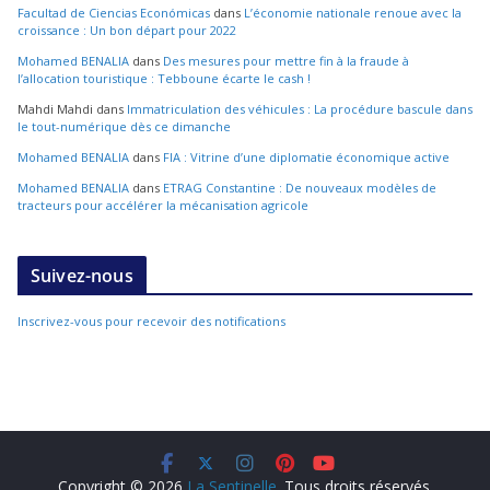
Facultad de Ciencias Económicas
dans
L’économie nationale renoue avec la
croissance : Un bon départ pour 2022
Mohamed BENALIA
dans
Des mesures pour mettre fin à la fraude à
l’allocation touristique : Tebboune écarte le cash !
Mahdi Mahdi
dans
Immatriculation des véhicules : La procédure bascule dans
le tout-numérique dès ce dimanche
Mohamed BENALIA
dans
FIA : Vitrine d’une diplomatie économique active
Mohamed BENALIA
dans
ETRAG Constantine : De nouveaux modèles de
tracteurs pour accélérer la mécanisation agricole
Suivez-nous
Inscrivez-vous pour recevoir des notifications
Copyright © 2026
La Sentinelle
. Tous droits réservés.