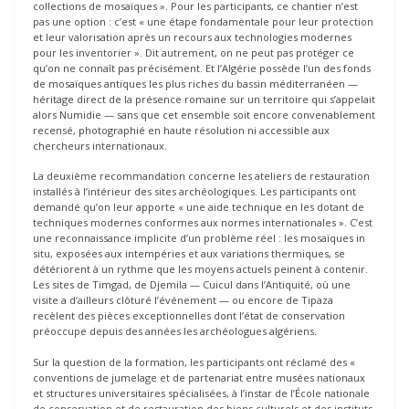
collections de mosaïques ». Pour les participants, ce chantier n’est
pas une option : c’est « une étape fondamentale pour leur protection
et leur valorisation après un recours aux technologies modernes
pour les inventorier ». Dit autrement, on ne peut pas protéger ce
qu’on ne connaît pas précisément. Et l’Algérie possède l’un des fonds
de mosaïques antiques les plus riches du bassin méditerranéen —
héritage direct de la présence romaine sur un territoire qui s’appelait
alors Numidie — sans que cet ensemble soit encore convenablement
recensé, photographié en haute résolution ni accessible aux
chercheurs internationaux.
La deuxième recommandation concerne les ateliers de restauration
installés à l’intérieur des sites archéologiques. Les participants ont
demandé qu’on leur apporte « une aide technique en les dotant de
techniques modernes conformes aux normes internationales ». C’est
une reconnaissance implicite d’un problème réel : les mosaïques in
situ, exposées aux intempéries et aux variations thermiques, se
détériorent à un rythme que les moyens actuels peinent à contenir.
Les sites de Timgad, de Djemila — Cuicul dans l’Antiquité, où une
visite a d’ailleurs clôturé l’événement — ou encore de Tipaza
recèlent des pièces exceptionnelles dont l’état de conservation
préoccupe depuis des années les archéologues algériens.
Sur la question de la formation, les participants ont réclamé des «
conventions de jumelage et de partenariat entre musées nationaux
et structures universitaires spécialisées, à l’instar de l’École nationale
de conservation et de restauration des biens culturels et des instituts